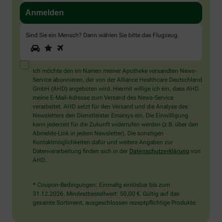
Sind Sie ein Mensch? Dann wählen Sie bitte
das Flugzeug
.
1
2
3
Sind
Sie
ein
Mensch?
Ich möchte den im Namen meiner Apotheke versandten News-
Dann
Service abonnieren, der von der Alliance Healthcare Deutschland
wählen
GmbH (AHD) angeboten wird. Hiermit willige ich ein, dass AHD
Sie
meine E-Mail-Adresse zum Versand des News-Service
bitte
verarbeitet. AHD setzt für den Versand und die Analyse des
das
Newsletters den Dienstleister Emarsys ein. Die Einwilligung
Flugzeug.
kann jederzeit für die Zukunft widerrufen werden (z.B. über den
Abmelde-Link in jedem Newsletter). Die sonstigen
Kontaktmöglichkeiten dafür und weitere Angaben zur
Datenverarbeitung finden sich in der
Datenschutzerklärung
von
AHD.
* Coupon-Bedingungen: Einmalig einlösbar bis zum
31.12.2026. Mindestbestellwert: 50,00 €. Gültig auf das
gesamte Sortiment, ausgeschlossen rezeptpflichtige Produkte.