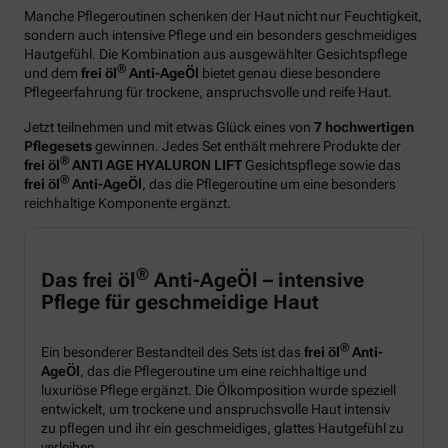
Manche Pflegeroutinen schenken der Haut nicht nur Feuchtigkeit,
sondern auch intensive Pflege und ein besonders geschmeidiges
Hautgefühl. Die Kombination aus ausgewählter Gesichtspflege
®
und dem
frei öl
Anti-AgeÖl
bietet genau diese besondere
Pflegeerfahrung für trockene, anspruchsvolle und reife Haut.
Jetzt teilnehmen und mit etwas Glück eines von
7 hochwertigen
Pflegesets
gewinnen. Jedes Set enthält mehrere Produkte der
®
frei öl
ANTI AGE HYALURON LIFT
Gesichtspflege sowie das
®
frei öl
Anti-AgeÖl
, das die Pflegeroutine um eine besonders
reichhaltige Komponente ergänzt.
®
Das frei öl
Anti-AgeÖl – intensive
Pflege für geschmeidige Haut
®
Ein besonderer Bestandteil des Sets ist das
frei öl
Anti-
AgeÖl
, das die Pflegeroutine um eine reichhaltige und
luxuriöse Pflege ergänzt. Die Ölkomposition wurde speziell
entwickelt, um trockene und anspruchsvolle Haut intensiv
zu pflegen und ihr ein geschmeidiges, glattes Hautgefühl zu
verleihen.