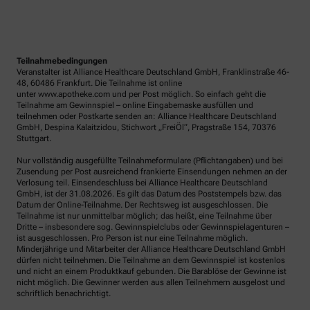
Teilnahmebedingungen
Veranstalter ist Alliance Healthcare Deutschland GmbH, Franklinstraße 46-
48, 60486 Frankfurt. Die Teilnahme ist online
unter www.apotheke.com und per Post möglich. So einfach geht die
Teilnahme am Gewinnspiel – online Eingabemaske ausfüllen und
teilnehmen oder Postkarte senden an: Alliance Healthcare Deutschland
GmbH, Despina Kalaitzidou, Stichwort „FreiÖl“, Pragstraße 154, 70376
Stuttgart.
Nur vollständig ausgefüllte Teilnahmeformulare (Pflichtangaben) und bei
Zusendung per Post ausreichend frankierte Einsendungen nehmen an der
Verlosung teil. Einsendeschluss bei Alliance Healthcare Deutschland
GmbH, ist der 31.08.2026. Es gilt das Datum des Poststempels bzw. das
Datum der Online-Teilnahme. Der Rechtsweg ist ausgeschlossen. Die
Teilnahme ist nur unmittelbar möglich; das heißt, eine Teilnahme über
Dritte – insbesondere sog. Gewinnspielclubs oder Gewinnspielagenturen –
ist ausgeschlossen. Pro Person ist nur eine Teilnahme möglich.
Minderjährige und Mitarbeiter der Alliance Healthcare Deutschland GmbH
dürfen nicht teilnehmen. Die Teilnahme an dem Gewinnspiel ist kostenlos
und nicht an einem Produktkauf gebunden. Die Barablöse der Gewinne ist
nicht möglich. Die Gewinner werden aus allen Teilnehmern ausgelost und
schriftlich benachrichtigt.