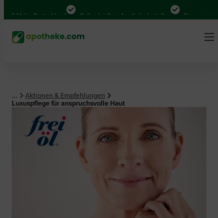
Mal in Deutschland
Online bei Ihrer Apotheke bestellen
Bequem zwischen A
...
Aktionen & Empfehlungen
Luxuspflege für anspruchsvolle Haut