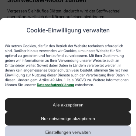
Vergessen Sie häufige Diäten, dadurch wird der Stoffwechsel
eher träge, weil sich der Körper auf einen niedrigeren
Energiebedarf einstellt. Auch Fast Food und Fertiggerichte sollten
vom Speiseplan gestrichen werden. Studien zeigen, dass der
Cookie-Einwilligung verwalten
Körper bei der Verarbeitung von hochverarbeiteten Lebensmitteln
weniger Energie benötigt als für unverarbeitete.
Wir setzen Cookies, die für den Betrieb der Website technisch erforderlich
Tim Hollstein rät zu einer proteinreichen Ernährung (Vorsicht bei
sind. Darüber hinaus verwenden wir Cookies, um unsere Website für Sie
optimal zu gestalten und fortlaufend zu verbessern. Mit Ihrer Zustimmung
Vorerkrankungen wie Nierenleiden!). Denn Proteine sind nicht nur
geben wir Informationen zu Ihrer Verwendung unserer Website auch an
gut für den Muskelaufbau, der Körper benötigt auch viel Energie,
Drittanbieter weiter. Soweit dabei Daten in Ländern verarbeitet werden, in
um Eiweiß abzubauen. Das regt den Stoffwechsel an. Proteine
denen kein angemessenes Datenschutzniveau besteht, stimmen Sie mit Ihrer
stecken vor allem in magerem Fleisch, Fisch und Milchprodukten
Einwilligung zur Nutzung dieser Dienste auch der Verarbeitung Ihrer Daten in
wie Quark und Skyr. Auch sogenannte thermogene Lebensmittel
diesen Ländern gem. Artikel 49 Abs. 1 lit. a DSGVO zu. Weitere Informationen
wie Chilis oder Ingwer können das braune Fettgewebe aktivieren
können Sie unserer
Datenschutzerklärung
entnehmen.
und den Energieverbrauch erhöhen.
In Bewegung kommen
Alle akzeptieren
Der richtige Mix macht’s
Nur notwendige akzeptieren
Ohne regelmäßige Bewegung purzeln die Pfunde meistens nicht.
Einstellungen verwalten
Besonders Ausdauersport kann laut Forschern die Umwandlung