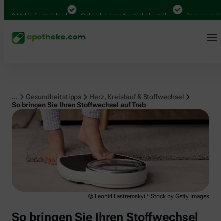
Herz, Kreislauf & Stoffwechsel
0 Mal in Deutschland
Online bei Ihrer Apotheke bestellen
Bequem zwischen
...
Gesundheitstipps
Herz, Kreislauf & Stoffwechsel
So bringen Sie Ihren Stoffwechsel auf Trab
© Leonid Lastremskyi / iStock by Getty Images
So bringen Sie Ihren Stoffwechsel