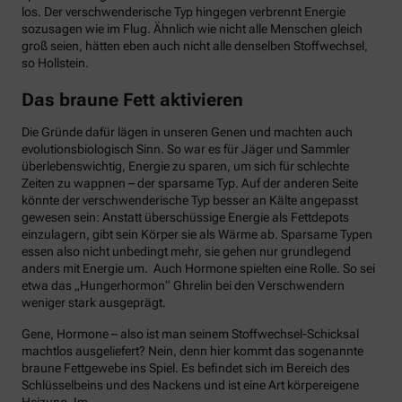
los. Der verschwenderische Typ hingegen verbrennt Energie
sozusagen wie im Flug. Ähnlich wie nicht alle Menschen gleich
groß seien, hätten eben auch nicht alle denselben Stoffwechsel,
so Hollstein.
Das braune Fett aktivieren
Die Gründe dafür lägen in unseren Genen und machten auch
evolutionsbiologisch Sinn. So war es für Jäger und Sammler
überlebenswichtig, Energie zu sparen, um sich für schlechte
Zeiten zu wappnen – der sparsame Typ. Auf der anderen Seite
könnte der verschwenderische Typ besser an Kälte angepasst
gewesen sein: Anstatt überschüssige Energie als Fettdepots
einzulagern, gibt sein Körper sie als Wärme ab. Sparsame Typen
essen also nicht unbedingt mehr, sie gehen nur grundlegend
anders mit Energie um. Auch Hormone spielten eine Rolle. So sei
etwa das „Hungerhormon“ Ghrelin bei den Verschwendern
weniger stark ausgeprägt.
Gene, Hormone – also ist man seinem Stoffwechsel-Schicksal
machtlos ausgeliefert? Nein, denn hier kommt das sogenannte
braune Fettgewebe ins Spiel. Es befindet sich im Bereich des
Schlüsselbeins und des Nackens und ist eine Art körpereigene