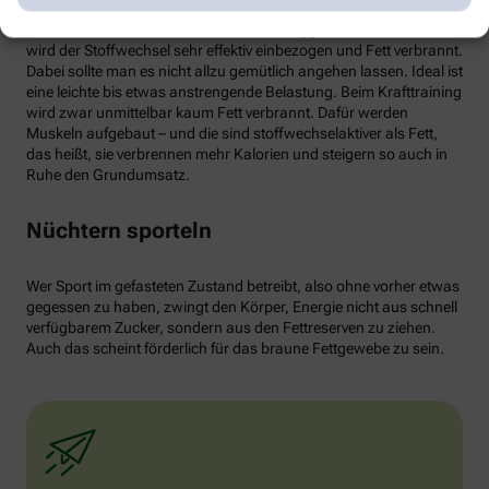
von weißen Fettzellen in braunes Fett begünstigen und dessen
Aktivität erhöhen. Ab circa 30 Minuten Joggen oder Radfahren
wird der Stoffwechsel sehr effektiv einbezogen und Fett verbrannt.
Dabei sollte man es nicht allzu gemütlich angehen lassen. Ideal ist
eine leichte bis etwas anstrengende Belastung. Beim Krafttraining
wird zwar unmittelbar kaum Fett verbrannt. Dafür werden
Muskeln aufgebaut – und die sind stoffwechselaktiver als Fett,
das heißt, sie verbrennen mehr Kalorien und steigern so auch in
Ruhe den Grundumsatz.
Nüchtern sporteln
Wer Sport im gefasteten Zustand betreibt, also ohne vorher etwas
gegessen zu haben, zwingt den Körper, Energie nicht aus schnell
verfügbarem Zucker, sondern aus den Fettreserven zu ziehen.
Auch das scheint förderlich für das braune Fettgewebe zu sein.