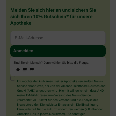
Melden Sie sich hier an und sichern Sie
sich Ihren 10% Gutschein* für unsere
Apotheke
Sind Sie ein Mensch? Dann wählen Sie bitte
die Flagge
.
1
2
3
Sind
Sie
ein
Mensch?
Ich möchte den im Namen meiner Apotheke versandten News-
Dann
Service abonnieren, der von der Alliance Healthcare Deutschland
wählen
GmbH (AHD) angeboten wird. Hiermit willige ich ein, dass AHD
Sie
meine E-Mail-Adresse zum Versand des News-Service
bitte
verarbeitet. AHD setzt für den Versand und die Analyse des
die
Newsletters den Dienstleister Emarsys ein. Die Einwilligung
Flagge.
kann jederzeit für die Zukunft widerrufen werden (z.B. über den
Abmelde-Link in jedem Newsletter). Die sonstigen