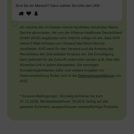
Sind Sie ein Mensch? Dann wählen Sie bitte
den LKW
.
1
2
3
Sind
Sie
ein
Mensch?
Ich möchte den im Namen meiner Apotheke versandten News-
Dann
Service abonnieren, der von der Alliance Healthcare Deutschland
wählen
GmbH (AHD) angeboten wird. Hiermit willige ich ein, dass AHD
Sie
meine E-Mail-Adresse zum Versand des News-Service
bitte
verarbeitet. AHD setzt für den Versand und die Analyse des
den
Newsletters den Dienstleister Emarsys ein. Die Einwilligung
LKW.
kann jederzeit für die Zukunft widerrufen werden (z.B. über den
Abmelde-Link in jedem Newsletter). Die sonstigen
Kontaktmöglichkeiten dafür und weitere Angaben zur
Datenverarbeitung finden sich in der
Datenschutzerklärung
von
AHD.
* Coupon-Bedingungen: Einmalig einlösbar bis zum
31.12.2026. Mindestbestellwert: 50,00 €. Gültig auf das
gesamte Sortiment, ausgeschlossen rezeptpflichtige Produkte.