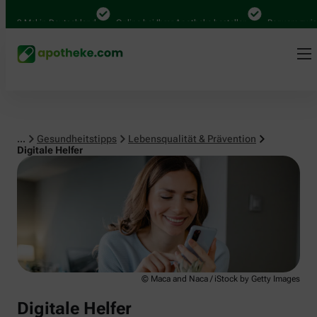
Lebensqualität & Prävention
0 Mal in Deutschland
Online bei Ihrer Apotheke bestellen
Bequem zwischen
...
Gesundheitstipps
Lebensqualität & Prävention
Digitale Helfer
© Maca and Naca / iStock by Getty Images
Digitale Helfer