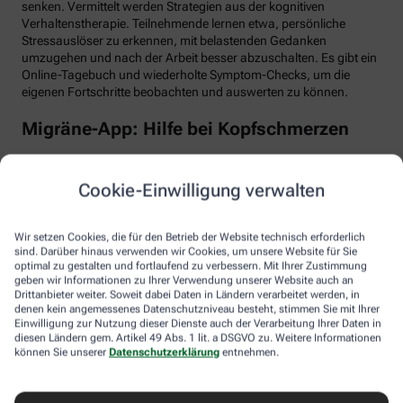
senken. Vermittelt werden Strategien aus der kognitiven
Verhaltenstherapie. Teilnehmende lernen etwa, persönliche
Stressauslöser zu erkennen, mit belastenden Gedanken
umzugehen und nach der Arbeit besser abzuschalten. Es gibt ein
Online-Tagebuch und wiederholte Symptom-Checks, um die
eigenen Fortschritte beobachten und auswerten zu können.
Migräne-App: Hilfe bei Kopfschmerzen
Schlaf, Ernährung, Bewegung, Stress … All das kann Einfluss auf
schmerzhafte Migräne-Attacken haben. Mit der Migräne-App der
Cookie-Einwilligung verwalten
renommierten Schmerzklinik Kiel lässt sich übersichtlich
festhalten, wann die Anfälle mit welchen Symptomen auftreten.
Das kann helfen, persönliche Muster zu erkennen und die
Wir setzen Cookies, die für den Betrieb der Website technisch erforderlich
Attacken besser zu behandeln, etwa durch den optimalen
sind. Darüber hinaus verwenden wir Cookies, um unsere Website für Sie
Einnahmezeitpunkt von Migräne-Medikamenten. Darüber hinaus
optimal zu gestalten und fortlaufend zu verbessern. Mit Ihrer Zustimmung
stellt die App viele nützliche Informationen zu Migräne bereit
geben wir Informationen zu Ihrer Verwendung unserer Website auch an
Drittanbieter weiter. Soweit dabei Daten in Ländern verarbeitet werden, in
sowie aktive Verfahren zur Entspannung und Stressbewältigung.
denen kein angemessenes Datenschutzniveau besteht, stimmen Sie mit Ihrer
Einwilligung zur Nutzung dieser Dienste auch der Verarbeitung Ihrer Daten in
Aimo gesund bewegt: Digitaler Personal
diesen Ländern gem. Artikel 49 Abs. 1 lit. a DSGVO zu. Weitere Informationen
Trainer
können Sie unserer
Datenschutzerklärung
entnehmen.
Trainings-Apps gibt es viele. Diese hier ist anders. Kern des