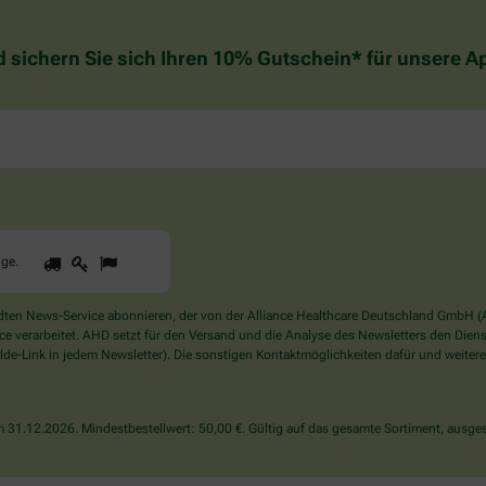
d sichern Sie sich Ihren 10% Gutschein* für unsere 
1
2
3
Sind
gge
.
Sie
ein
Mensch?
en News-Service abonnieren, der von der Alliance Healthcare Deutschland GmbH (AH
Dann
verarbeitet. AHD setzt für den Versand und die Analyse des Newsletters den Dienstle
wählen
de-Link in jedem Newsletter). Die sonstigen Kontaktmöglichkeiten dafür und weitere
Sie
bitte
die
31.12.2026. Mindestbestellwert: 50,00 €. Gültig auf das gesamte Sortiment, ausges
Flagge.