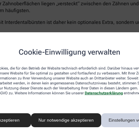
r Zahnoberflächen liegen „versteckt“ zwischen den Zähnen und 
m häufigsten.
t Interdentalbürsten ist daher kein optionales Extra, sondern u
Cookie-Einwilligung verwalten
Curaprox bietet für jeden Schritt die passende Lösun
5.460 Filamenten für eine schonend-gründliche Rei
kies, die für den Betrieb der Website technisch erforderlich sind. Darüber hinaus v
nsere Website für Sie optimal zu gestalten und fortlaufend zu verbessern. Mit Ihrer
Zahnpasta Enzycal 1450
, die die natürliche Mundfl
ormationen zu Ihrer Verwendung unserer Website auch an Drittanbieter weiter. Soweit
Außerdem das
CPS prime Starter Set
– ein Sortimen
rarbeitet werden, in denen kein angemessenes Datenschutzniveau besteht, stimmen Si
Größen für eine vollständige und umfassende Pflege
ur Nutzung dieser Dienste auch der Verarbeitung Ihrer Daten in diesen Ländern gem. 
 DSGVO zu. Weitere Informationen können Sie unserer
Datenschutzerklärung
entnehm
Sanft zu Zähnen und Zahnfleisch – unerbittlich geg
®
hocheffizienten
5.460 Curen
-Borsten
der Curaprox
schonen aber Zahnfleisch und- schmelz. Der kleine B
ermöglicht ein präzises, wirkungsvolles Zähneputze
kzeptieren
Nur notwendige akzeptieren
Einstellungen v