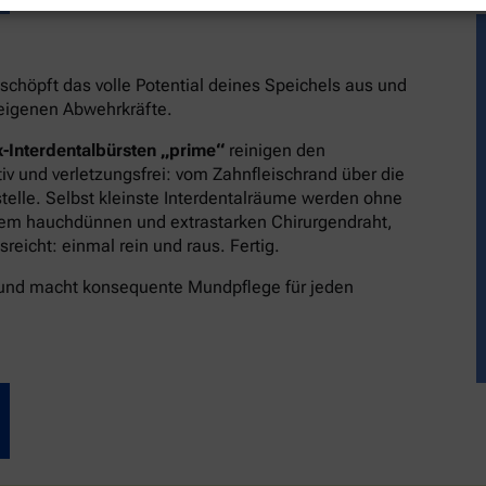
schöpft das volle Potential deines Speichels aus und
reigenen Abwehrkräfte.
-Interdentalbürsten „prime“
reinigen den
v und verletzungsfrei: vom Zahnfleischrand über die
stelle. Selbst kleinste Interdentalräume werden ohne
dem hauchdünnen und extrastarken Chirurgendraht,
eicht: einmal rein und raus. Fertig.
 und macht konsequente Mundpflege für jeden