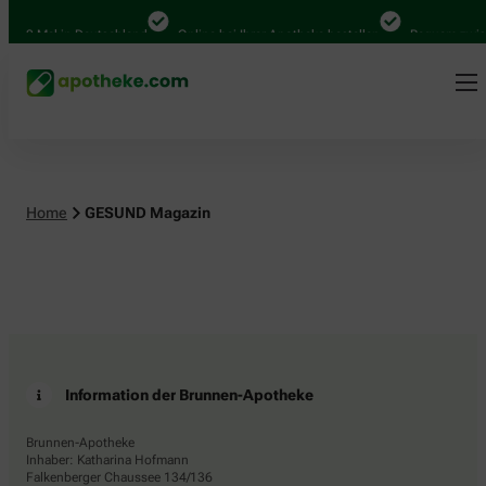
.000 Mal in Deutschland
Online bei Ihrer Apotheke bestellen
Bequem zwisc
Home
GESUND Magazin
Information der Brunnen-Apotheke
Brunnen-Apotheke
Inhaber: Katharina Hofmann
Falkenberger Chaussee 134/136