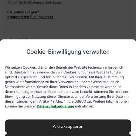
13057 Berlin-Hohenschönhausen
Sie haben Fragen?
Kontaktieren Sie uns direkt.
Zahlarten
Cookie-Einwilligung verwalten
Bar oder mit einer anderen akzeptierten Zahlungsart Ihrer Apotheke vor Ort.
Wir setzen Cookies, die für den Betrieb der Website technisch erforderlich
sind. Darüber hinaus verwenden wir Cookies, um unsere Website für Sie
Lieferarten
optimal zu gestalten und fortlaufend zu verbessern. Mit Ihrer Zustimmung
geben wir Informationen zu Ihrer Verwendung unserer Website auch an
Drittanbieter weiter. Soweit dabei Daten in Ländern verarbeitet werden, in
Abholung in der Apotheke
denen kein angemessenes Datenschutzniveau besteht, stimmen Sie mit Ihrer
Botendienstlieferung
Einwilligung zur Nutzung dieser Dienste auch der Verarbeitung Ihrer Daten in
diesen Ländern gem. Artikel 49 Abs. 1 lit. a DSGVO zu. Weitere Informationen
können Sie unserer
Datenschutzerklärung
entnehmen.
apotheke.com Informationen
Alle akzeptieren
Newsletter