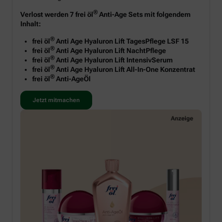
®
Verlost werden 7 frei öl
Anti-Age Sets mit folgendem
Inhalt:
®
frei öl
Anti Age Hyaluron Lift TagesPflege LSF 15
®
frei öl
Anti Age Hyaluron Lift NachtPflege
®
frei öl
Anti Age Hyaluron Lift IntensivSerum
®
frei öl
Anti Age Hyaluron Lift All-In-One Konzentrat
®
frei öl
Anti-AgeÖl
Jetzt mitmachen