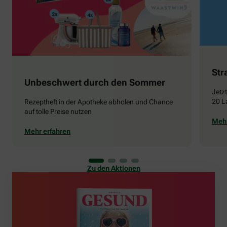
Str
Unbeschwert durch den Sommer
Jetz
20 L
Rezeptheft in der Apotheke abholen und Chance
auf tolle Preise nutzen
Mehr
Mehr erfahren
Zu den Aktionen