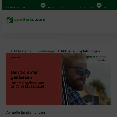
00 Mal in Deutschland
Online bei Ihrer Apotheke bestellen
Bequem zwischen
...
Aktionen & Empfehlungen
Aktuelle Empfehlungen
Aktuelle Empfehlungen