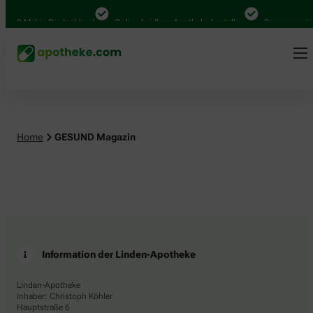
.000 Mal in Deutschland
Online bei Ihrer Apotheke bestellen
Bequem zwisc
Home
GESUND Magazin
Information der Linden-Apotheke
Linden-Apotheke
Inhaber: Christoph Köhler
Hauptstraße 6