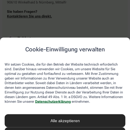
90610 Winkelhaid b Nürnberg, Mittelfr
Sie haben Fragen?
Kontaktieren Sie uns direkt.
Zahlarten
Cookie-Einwilligung verwalten
Bar oder mit einer anderen akzeptierten Zahlungsart Ihrer Apotheke vor Ort.
Wir setzen Cookies, die für den Betrieb der Website technisch erforderlich
sind. Darüber hinaus verwenden wir Cookies, um unsere Website für Sie
Lieferarten
optimal zu gestalten und fortlaufend zu verbessern. Mit Ihrer Zustimmung
geben wir Informationen zu Ihrer Verwendung unserer Website auch an
Drittanbieter weiter. Soweit dabei Daten in Ländern verarbeitet werden, in
Abholung in der Apotheke
denen kein angemessenes Datenschutzniveau besteht, stimmen Sie mit Ihrer
Botendienstlieferung
Einwilligung zur Nutzung dieser Dienste auch der Verarbeitung Ihrer Daten in
diesen Ländern gem. Artikel 49 Abs. 1 lit. a DSGVO zu. Weitere Informationen
können Sie unserer
Datenschutzerklärung
entnehmen.
apotheke.com Informationen
Alle akzeptieren
Newsletter