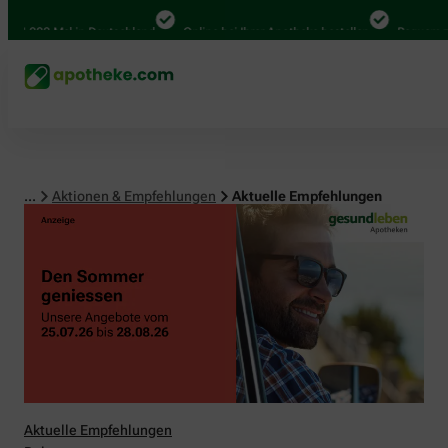
00 Mal in Deutschland
Online bei Ihrer Apotheke bestellen
Bequem zwischen
...
Aktionen & Empfehlungen
Aktuelle Empfehlungen
Aktuelle Empfehlungen