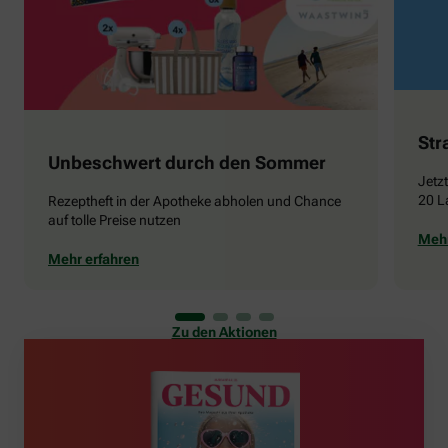
Str
Unbeschwert durch den Sommer
Jetz
20 L
Rezeptheft in der Apotheke abholen und Chance
auf tolle Preise nutzen
Mehr
Mehr erfahren
Zu den Aktionen