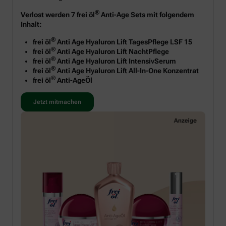
®
Verlost werden 7 frei öl
Anti-Age Sets mit folgendem
Inhalt:
®
frei öl
Anti Age Hyaluron Lift TagesPflege LSF 15
®
frei öl
Anti Age Hyaluron Lift NachtPflege
®
frei öl
Anti Age Hyaluron Lift IntensivSerum
®
frei öl
Anti Age Hyaluron Lift All-In-One Konzentrat
®
frei öl
Anti-AgeÖl
Jetzt mitmachen