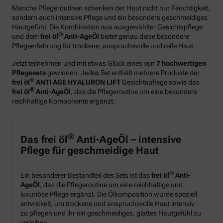
Manche Pflegeroutinen schenken der Haut nicht nur Feuchtigkeit,
sondern auch intensive Pflege und ein besonders geschmeidiges
Hautgefühl. Die Kombination aus ausgewählter Gesichtspflege
®
und dem
frei öl
Anti-AgeÖl
bietet genau diese besondere
Pflegeerfahrung für trockene, anspruchsvolle und reife Haut.
Jetzt teilnehmen und mit etwas Glück eines von
7 hochwertigen
Pflegesets
gewinnen. Jedes Set enthält mehrere Produkte der
®
frei öl
ANTI AGE HYALURON LIFT
Gesichtspflege sowie das
®
frei öl
Anti-AgeÖl
, das die Pflegeroutine um eine besonders
reichhaltige Komponente ergänzt.
®
Das frei öl
Anti-AgeÖl – intensive
Pflege für geschmeidige Haut
®
Ein besonderer Bestandteil des Sets ist das
frei öl
Anti-
AgeÖl
, das die Pflegeroutine um eine reichhaltige und
luxuriöse Pflege ergänzt. Die Ölkomposition wurde speziell
entwickelt, um trockene und anspruchsvolle Haut intensiv
zu pflegen und ihr ein geschmeidiges, glattes Hautgefühl zu
verleihen.