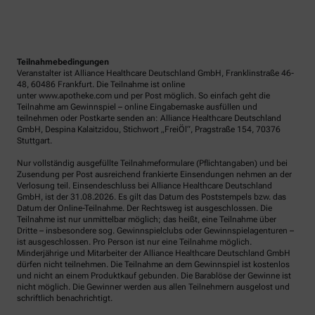
Teilnahmebedingungen
Veranstalter ist Alliance Healthcare Deutschland GmbH, Franklinstraße 46-
48, 60486 Frankfurt. Die Teilnahme ist online
unter www.apotheke.com und per Post möglich. So einfach geht die
Teilnahme am Gewinnspiel – online Eingabemaske ausfüllen und
teilnehmen oder Postkarte senden an: Alliance Healthcare Deutschland
GmbH, Despina Kalaitzidou, Stichwort „FreiÖl“, Pragstraße 154, 70376
Stuttgart.
Nur vollständig ausgefüllte Teilnahmeformulare (Pflichtangaben) und bei
Zusendung per Post ausreichend frankierte Einsendungen nehmen an der
Verlosung teil. Einsendeschluss bei Alliance Healthcare Deutschland
GmbH, ist der 31.08.2026. Es gilt das Datum des Poststempels bzw. das
Datum der Online-Teilnahme. Der Rechtsweg ist ausgeschlossen. Die
Teilnahme ist nur unmittelbar möglich; das heißt, eine Teilnahme über
Dritte – insbesondere sog. Gewinnspielclubs oder Gewinnspielagenturen –
ist ausgeschlossen. Pro Person ist nur eine Teilnahme möglich.
Minderjährige und Mitarbeiter der Alliance Healthcare Deutschland GmbH
dürfen nicht teilnehmen. Die Teilnahme an dem Gewinnspiel ist kostenlos
und nicht an einem Produktkauf gebunden. Die Barablöse der Gewinne ist
nicht möglich. Die Gewinner werden aus allen Teilnehmern ausgelost und
schriftlich benachrichtigt.