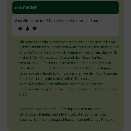
Sind Sie ein Mensch? Dann wählen Sie bitte
den Baum
.
1
2
3
Sind
Sie
ein
Mensch?
Ich möchte den im Namen meiner Apotheke versandten News-
Dann
Service abonnieren, der von der Alliance Healthcare Deutschland
wählen
GmbH (AHD) angeboten wird. Hiermit willige ich ein, dass AHD
Sie
meine E-Mail-Adresse zum Versand des News-Service
bitte
verarbeitet. AHD setzt für den Versand und die Analyse des
den
Newsletters den Dienstleister Emarsys ein. Die Einwilligung
Baum.
kann jederzeit für die Zukunft widerrufen werden (z.B. über den
Abmelde-Link in jedem Newsletter). Die sonstigen
Kontaktmöglichkeiten dafür und weitere Angaben zur
Datenverarbeitung finden sich in der
Datenschutzerklärung
von
AHD.
* Coupon-Bedingungen: Einmalig einlösbar bis zum
31.12.2026. Mindestbestellwert: 50,00 €. Gültig auf das
gesamte Sortiment, ausgeschlossen rezeptpflichtige Produkte.