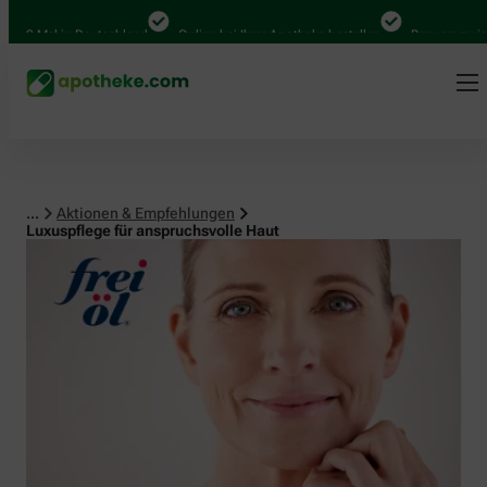
Mal in Deutschland
Online bei Ihrer Apotheke bestellen
Bequem zwischen A
...
Aktionen & Empfehlungen
Luxuspflege für anspruchsvolle Haut