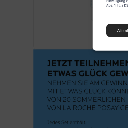
Einwilligung z
Abs. 1 lit. a
Alle a