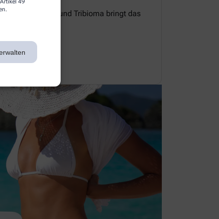
Artikel 49
en.
e Zellerneuerung und Tribioma bringt das
 Gleichgewicht.
erwalten