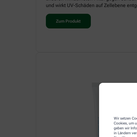
und wirkt UV-Schäden auf Zellebene entg
Zum Produkt
Wir setzen Coo
Cookies, um u
geben wir Inf
in Ländern ve