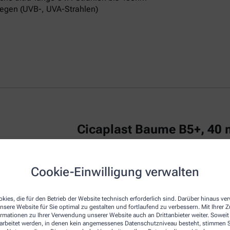
egen (UVB-, UVA-Strahlen)
Cicaplast Baume B5+, 40 
La Roche Posay CICAPLAST Baume B5+ ist
Cookie-Einwilligung verwalten
irritierte Haut.
Das reparierende Balsam
u
repariert die Haut von Erwachsenen, Kind
kies, die für den Betrieb der Website technisch erforderlich sind. Darüber hinaus v
Die Creme zeichnet sich durch eine beson
nsere Website für Sie optimal zu gestalten und fortlaufend zu verbessern. Mit Ihrer
empfindliche Haut am Körper, Gesicht und
ormationen zu Ihrer Verwendung unserer Website auch an Drittanbieter weiter. Soweit
Dexpanthenol bezeichnet, wirkt regenerie
rarbeitet werden, in denen kein angemessenes Datenschutzniveau besteht, stimmen Si