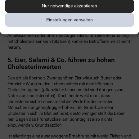
Nur notwendige akzeptieren
Hypercholesterinämie kommt bei etwa einer von 300 Personen
vor. Sind in der Familie Fälle von frühen Herzinfarkten, Stents oder
Bypass-Operationen bekannt, sollte man sein Cholesterin
Einstellungen verwalten
dringend überprüfen lassen. Anzeichen können auch gelbliche
Knötchen (Xanthome) unter der Haut sein, etwa an den
Achillessehnen oder über den Augenlidern. Um eine Behandlung
mit Cholesterinsenkern (Statinen) kommen Betroffene meist nicht
herum.
5. Eier, Salami & Co. führen zu hohen
Cholesterinwerten
Das gilt als überholt. Zwar gehören Eier wie auch Butter oder
fettreiche Wurst zu den Lebensmitteln mit dem höchsten
Cholesteringehalt (pflanzliche Lebensmittel sind übrigens von
Natur aus cholesterinfrei). Doch heute weiß man, dass
cholesterinreiche Lebensmittel die Werte bei den meisten
Menschen nur geringfügig erhöhen. Der Grund: Je mehr
Cholesterin sich im Blut befindet, desto weniger stellt die Leber
her. Gegen das Frühstücksei am Sonntag ist also nichts
einzuwenden. Grundsätzlich
ist allerdings eine ausgewogene Ernährung mit wenig Fleisch und