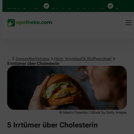
Herz, Kreislauf & Stoffwechsel
00 Mal in Deutschland
Online bei Ihrer Apotheke bestellen
Bequem zwische
...
Gesundheitstipps
Herz, Kreislauf & Stoffwechsel
5 Irrtümer über Cholesterin
© Maxim Fesenko / iStock by Getty Images
5 Irrtümer über Cholesterin