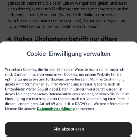
genetisch bestimmt, bleibt im Leben weitgehend gleich und lässt
sich (derzeit) weder mit Medikamenten noch mit einem gesunden
Lebensstil merklich senken (wenngleich Risikofaktoren wie
Rauchen etc. vermieden werden sollten). Experten raten, seinen
Lp(a)-Wert einmal im Leben bestimmen zu lassen.
4. Hohes Cholesterin betrifft nur ältere
Menschen
Cookie-Einwilligung verwalten
Falsch. Zwar steigt das Risiko für erhöhte Cholesterinwerte mit
zunehmendem Alter. Menschen mit sogenannter familiärer
Hypercholesterinämie (FH) haben jedoch schon von Geburt an
Wir setzen Cookies, die für den Betrieb der Website technisch erforderlich
erhöhte Blutfettwerte. Bei der erblich bedingten
sind. Darüber hinaus verwenden wir Cookies, um unsere Website für Sie
optimal zu gestalten und fortlaufend zu verbessern. Mit Ihrer Zustimmung
Stoffwechselerkrankung sammelt sich durch einen Gendefekt
geben wir Informationen zu Ihrer Verwendung unserer Website auch an
sehr viel LDL-Cholesterin im Blut an (über 190 bis 500 mg/dl) und
Drittanbieter weiter. Soweit dabei Daten in Ländern verarbeitet werden, in
lagert sich an den Wänden der Arterien und Venen ab. Betroffene
denen kein angemessenes Datenschutzniveau besteht, stimmen Sie mit Ihrer
entwickeln oft schon im jungen Erwachsenenalter eine
Einwilligung zur Nutzung dieser Dienste auch der Verarbeitung Ihrer Daten in
Arteriosklerose.
diesen Ländern gem. Artikel 49 Abs. 1 lit. a DSGVO zu. Weitere Informationen
können Sie unserer
Datenschutzerklärung
entnehmen.
Unbehandelt erkrankt etwa die Hälfte der Männer schon vor dem
50. Lebensjahr an einer koronaren Herzkrankheit (KHK), die zum
Herzinfarkt oder plötzlichem Herztod führen kann. Frauen sind
Alle akzeptieren
bis zur Menopause durch Hormone besser geschützt, bei ihnen
sind es rund 30 Prozent bis zum Alter von 60 Jahren. Die familiäre