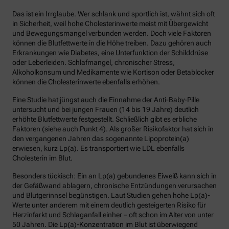
Das ist ein Irrglaube. Wer schlank und sportlich ist, wähnt sich oft
in Sicherheit, weil hohe Cholesterinwerte meist mit Übergewicht
und Bewegungsmangel verbunden werden. Doch viele Faktoren
können die Blutfettwerte in die Höhe treiben. Dazu gehören auch
Erkrankungen wie Diabetes, eine Unterfunktion der Schilddrüse
oder Leberleiden. Schlafmangel, chronischer Stress,
Alkoholkonsum und Medikamente wie Kortison oder Betablocker
können die Cholesterinwerte ebenfalls erhöhen.
Eine Studie hat jüngst auch die Einnahme der Anti-Baby-Pille
untersucht und bei jungen Frauen (14 bis 19 Jahre) deutlich
erhöhte Blutfettwerte festgestellt. Schließlich gibt es erbliche
Faktoren (siehe auch Punkt 4). Als großer Risikofaktor hat sich in
den vergangenen Jahren das sogenannte Lipoprotein(a)
erwiesen, kurz Lp(a). Es transportiert wie LDL ebenfalls
Cholesterin im Blut.
Besonders tückisch: Ein an Lp(a) gebundenes Eiweiß kann sich in
der Gefäßwand ablagern, chronische Entzündungen verursachen
und Blutgerinnsel begünstigen. Laut Studien gehen hohe Lp(a)-
Werte unter anderem mit einem deutlich gesteigerten Risiko für
Herzinfarkt und Schlaganfall einher – oft schon im Alter von unter
50 Jahren. Die Lp(a)-Konzentration im Blut ist überwiegend