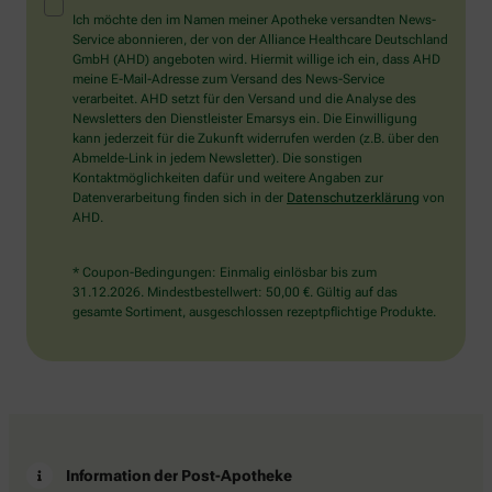
Mensch?
Ich möchte den im Namen meiner Apotheke versandten News-
Dann
Service abonnieren, der von der Alliance Healthcare Deutschland
wählen
GmbH (AHD) angeboten wird. Hiermit willige ich ein, dass AHD
Sie
meine E-Mail-Adresse zum Versand des News-Service
bitte
verarbeitet. AHD setzt für den Versand und die Analyse des
den
Newsletters den Dienstleister Emarsys ein. Die Einwilligung
Schlüssel.
kann jederzeit für die Zukunft widerrufen werden (z.B. über den
Abmelde-Link in jedem Newsletter). Die sonstigen
Kontaktmöglichkeiten dafür und weitere Angaben zur
Datenverarbeitung finden sich in der
Datenschutzerklärung
von
AHD.
* Coupon-Bedingungen: Einmalig einlösbar bis zum
31.12.2026. Mindestbestellwert: 50,00 €. Gültig auf das
gesamte Sortiment, ausgeschlossen rezeptpflichtige Produkte.
Information der Post-Apotheke