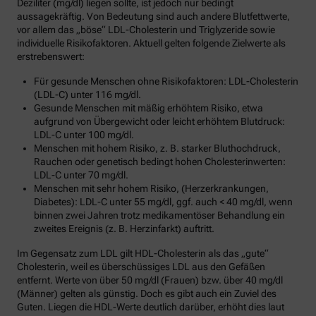
Deziliter (mg/dl) liegen sollte, ist jedoch nur bedingt
aussagekräftig. Von Bedeutung sind auch andere Blutfettwerte,
vor allem das „böse“ LDL-Cholesterin und Triglyzeride sowie
individuelle Risikofaktoren. Aktuell gelten folgende Zielwerte als
erstrebenswert:
Für gesunde Menschen ohne Risikofaktoren: LDL-Cholesterin
(LDL-C) unter 116 mg/dl.
Gesunde Menschen mit mäßig erhöhtem Risiko, etwa
aufgrund von Übergewicht oder leicht erhöhtem Blutdruck:
LDL-C unter 100 mg/dl.
Menschen mit hohem Risiko, z. B. starker Bluthochdruck,
Rauchen oder genetisch bedingt hohen Cholesterinwerten:
LDL-C unter 70 mg/dl.
Menschen mit sehr hohem Risiko, (Herzerkrankungen,
Diabetes): LDL-C unter 55 mg/dl, ggf. auch < 40 mg/dl, wenn
binnen zwei Jahren trotz medikamentöser Behandlung ein
zweites Ereignis (z. B. Herzinfarkt) auftritt.
Im Gegensatz zum LDL gilt HDL-Cholesterin als das „gute“
Cholesterin, weil es überschüssiges LDL aus den Gefäßen
entfernt. Werte von über 50 mg/dl (Frauen) bzw. über 40 mg/dl
(Männer) gelten als günstig. Doch es gibt auch ein Zuviel des
Guten. Liegen die HDL-Werte deutlich darüber, erhöht dies laut