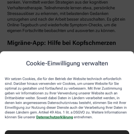
senken. Vermittelt werden Strategien aus der kognitiven
Verhaltenstherapie. Teilnehmende lernen etwa, persönliche
Stressauslöser zu erkennen, mit belastenden Gedanken
umzugehen und nach der Arbeit besser abzuschalten. Es gibt ein
Online-Tagebuch und wiederholte Symptom-Checks, um die
eigenen Fortschritte beobachten und auswerten zu können.
Migräne-App: Hilfe bei Kopfschmerzen
Schlaf, Ernährung, Bewegung, Stress … All das kann Einfluss auf
schmerzhafte Migräne-Attacken haben. Mit der Migräne-App der
Cookie-Einwilligung verwalten
renommierten Schmerzklinik Kiel lässt sich übersichtlich
festhalten, wann die Anfälle mit welchen Symptomen auftreten.
Das kann helfen, persönliche Muster zu erkennen und die
Wir setzen Cookies, die für den Betrieb der Website technisch erforderlich
Attacken besser zu behandeln, etwa durch den optimalen
sind. Darüber hinaus verwenden wir Cookies, um unsere Website für Sie
Einnahmezeitpunkt von Migräne-Medikamenten. Darüber hinaus
optimal zu gestalten und fortlaufend zu verbessern. Mit Ihrer Zustimmung
stellt die App viele nützliche Informationen zu Migräne bereit
geben wir Informationen zu Ihrer Verwendung unserer Website auch an
Drittanbieter weiter. Soweit dabei Daten in Ländern verarbeitet werden, in
sowie aktive Verfahren zur Entspannung und Stressbewältigung.
denen kein angemessenes Datenschutzniveau besteht, stimmen Sie mit Ihrer
Einwilligung zur Nutzung dieser Dienste auch der Verarbeitung Ihrer Daten in
Aimo gesund bewegt: Digitaler Personal
diesen Ländern gem. Artikel 49 Abs. 1 lit. a DSGVO zu. Weitere Informationen
Trainer
können Sie unserer
Datenschutzerklärung
entnehmen.
Trainings-Apps gibt es viele. Diese hier ist anders. Kern des