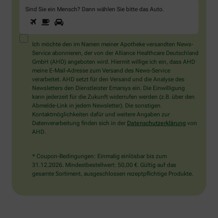
Sind Sie ein Mensch? Dann wählen Sie bitte
das Auto
.
1
2
3
Sind
Sie
ein
Mensch?
Ich möchte den im Namen meiner Apotheke versandten News-
Dann
Service abonnieren, der von der Alliance Healthcare Deutschland
wählen
GmbH (AHD) angeboten wird. Hiermit willige ich ein, dass AHD
Sie
meine E-Mail-Adresse zum Versand des News-Service
bitte
verarbeitet. AHD setzt für den Versand und die Analyse des
das
Newsletters den Dienstleister Emarsys ein. Die Einwilligung
Auto.
kann jederzeit für die Zukunft widerrufen werden (z.B. über den
Abmelde-Link in jedem Newsletter). Die sonstigen
Kontaktmöglichkeiten dafür und weitere Angaben zur
Datenverarbeitung finden sich in der
Datenschutzerklärung
von
AHD.
* Coupon-Bedingungen: Einmalig einlösbar bis zum
31.12.2026. Mindestbestellwert: 50,00 €. Gültig auf das
gesamte Sortiment, ausgeschlossen rezeptpflichtige Produkte.