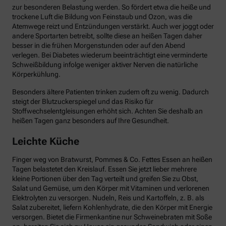
zur besonderen Belastung werden. So fördert etwa die heiße und
trockene Luft die Bildung von Feinstaub und Ozon, was die
Atemwege reizt und Entzündungen verstärkt. Auch wer joggt oder
andere Sportarten betreibt, sollte diese an heißen Tagen daher
besser in die frühen Morgenstunden oder auf den Abend
verlegen. Bei Diabetes wiederum beeinträchtigt eine verminderte
Schweißbildung infolge weniger aktiver Nerven die natürliche
Körperkühlung.
Besonders ältere Patienten trinken zudem oft zu wenig. Dadurch
steigt der Blutzuckerspiegel und das Risiko für
Stoffwechselentgleisungen erhöht sich. Achten Sie deshalb an
heißen Tagen ganz besonders auf Ihre Gesundheit.
Leichte Küche
Finger weg von Bratwurst, Pommes & Co. Fettes Essen an heißen
Tagen belastetet den Kreislauf. Essen Sie jetzt lieber mehrere
kleine Portionen über den Tag verteilt und greifen Sie zu Obst,
Salat und Gemüse, um den Körper mit Vitaminen und verlorenen
Elektrolyten zu versorgen. Nudeln, Reis und Kartoffeln, z. B. als
Salat zubereitet, liefern Kohlenhydrate, die den Körper mit Energie
versorgen. Bietet die Firmenkantine nur Schweinebraten mit Soße