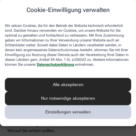
Flüssigkeitsverlust durch Schwitzen auszugleichen. Der ist im
Cookie-Einwilligung verwalten
Sommer nämlich oft doppelt so hoch wie bei moderaten
Temperaturen. Trinken wir zu wenig, sind Kopfschmerzen und
Konzentrationsprobleme meist die Folge.
Wir setzen Cookies, die für den Betrieb der Website technisch erforderlich
sind. Darüber hinaus verwenden wir Cookies, um unsere Website für Sie
Weniger bekannt ist, dass ein Flüssigkeitsmangel auch anderen
optimal zu gestalten und fortlaufend zu verbessern. Mit Ihrer Zustimmung
Organen zusetzt. So kann Hitzestress auch ernsthaft die Nieren
geben wir Informationen zu Ihrer Verwendung unserer Website auch an
schädigen – und zwar nachhaltig und auch bei gesunden
Drittanbieter weiter. Soweit dabei Daten in Ländern verarbeitet werden, in
Menschen. Als Faustregel gilt: Zwei bis drei Liter täglich sollten es
denen kein angemessenes Datenschutzniveau besteht, stimmen Sie mit Ihrer
sein. Die besten Durstlöscher: Mineralwasser, ungesüßte Kräuter-
Einwilligung zur Nutzung dieser Dienste auch der Verarbeitung Ihrer Daten in
diesen Ländern gem. Artikel 49 Abs. 1 lit. a DSGVO zu. Weitere Informationen
und Früchtetees oder verdünnte Säfte. Auch wasserreiches Obst
können Sie unserer
Datenschutzerklärung
entnehmen.
und Gemüse wie Melonen, Gurken oder Tomaten kann
Flüssigkeitsverluste ausgleichen. Bei Herz-Kreislauf- oder
Nierenerkrankungen sollte man die Trinkmenge ärztlich
besprechen.
Alle akzeptieren
Sonnenstich, Hitzeerschöpfung und
Nur notwendige akzeptieren
Hitzschlag: Was ist das eigentlich?
Einstellungen verwalten
Der lange Strandtag in der Sonne, der anstrengende Sport bei 30
Grad oder einfach nur die drückende Hitze in der Stadt:
Hitzeerkrankungen können mitunter lebensbedrohlich sein.
Worauf Sie achten sollten.