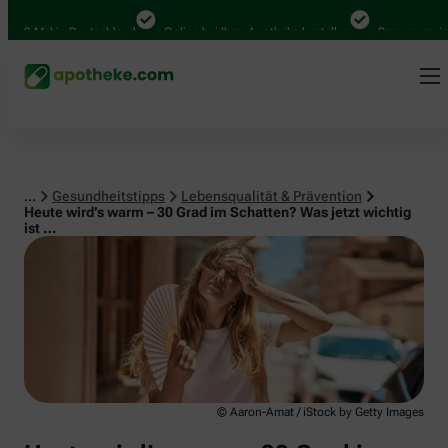
Lebensqualität & Prävention
0 Mal in Deutschland
Online bei Ihrer Apotheke bestellen
Bequem zwischen
...
Gesundheitstipps
Lebensqualität & Prävention
Heute wird’s warm – 30 Grad im Schatten? Was jetzt wichtig
ist …
© Aaron-Amat / iStock by Getty Images