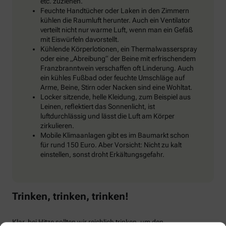
etc. zuziehen.
Feuchte Handtücher oder Laken in den Zimmern
kühlen die Raumluft herunter. Auch ein Ventilator
verteilt nicht nur warme Luft, wenn man ein Gefäß
mit Eiswürfeln davorstellt.
Kühlende Körperlotionen, ein Thermalwasserspray
oder eine „Abreibung“ der Beine mit erfrischendem
Franzbranntwein verschaffen oft Linderung. Auch
ein kühles Fußbad oder feuchte Umschläge auf
Arme, Beine, Stirn oder Nacken sind eine Wohltat.
Locker sitzende, helle Kleidung, zum Beispiel aus
Leinen, reflektiert das Sonnenlicht, ist
luftdurchlässig und lässt die Luft am Körper
zirkulieren.
Mobile Klimaanlagen gibt es im Baumarkt schon
für rund 150 Euro. Aber Vorsicht: Nicht zu kalt
einstellen, sonst droht Erkältungsgefahr.
Trinken, trinken, trinken!
Klar, bei Hitze sollten wir reichlich trinken, um den