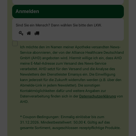
Sind Sie ein Mensch? Dann wählen Sie bitte
den LKW
.
1
2
3
Sind
Sie
ein
Mensch?
Ich möchte den im Namen meiner Apotheke versandten News-
Dann
Service abonnieren, der von der Alliance Healthcare Deutschland
wählen
GmbH (AHD) angeboten wird. Hiermit willige ich ein, dass AHD
Sie
meine E-Mail-Adresse zum Versand des News-Service
bitte
verarbeitet. AHD setzt für den Versand und die Analyse des
den
Newsletters den Dienstleister Emarsys ein. Die Einwilligung
LKW.
kann jederzeit für die Zukunft widerrufen werden (z.B. über den
Abmelde-Link in jedem Newsletter). Die sonstigen
Kontaktmöglichkeiten dafür und weitere Angaben zur
Datenverarbeitung finden sich in der
Datenschutzerklärung
von
AHD.
* Coupon-Bedingungen: Einmalig einlösbar bis zum
31.12.2026. Mindestbestellwert: 50,00 €. Gültig auf das
gesamte Sortiment, ausgeschlossen rezeptpflichtige Produkte.