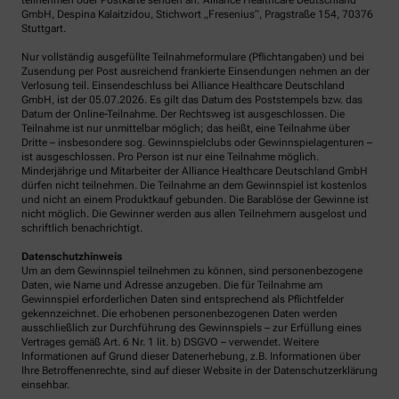
teilnehmen oder Postkarte senden an: Alliance Healthcare Deutschland
GmbH, Despina Kalaitzidou, Stichwort „Fresenius“, Pragstraße 154, 70376
Stuttgart.
Nur vollständig ausgefüllte Teilnahmeformulare (Pflichtangaben) und bei
Zusendung per Post ausreichend frankierte Einsendungen nehmen an der
Verlosung teil. Einsendeschluss bei Alliance Healthcare Deutschland
GmbH, ist der 05.07.2026. Es gilt das Datum des Poststempels bzw. das
Datum der Online-Teilnahme. Der Rechtsweg ist ausgeschlossen. Die
Teilnahme ist nur unmittelbar möglich; das heißt, eine Teilnahme über
Dritte – insbesondere sog. Gewinnspielclubs oder Gewinnspielagenturen –
ist ausgeschlossen. Pro Person ist nur eine Teilnahme möglich.
Minderjährige und Mitarbeiter der Alliance Healthcare Deutschland GmbH
dürfen nicht teilnehmen. Die Teilnahme an dem Gewinnspiel ist kostenlos
und nicht an einem Produktkauf gebunden. Die Barablöse der Gewinne ist
nicht möglich. Die Gewinner werden aus allen Teilnehmern ausgelost und
schriftlich benachrichtigt.
Datenschutzhinweis
Um an dem Gewinnspiel teilnehmen zu können, sind personenbezogene
Daten, wie Name und Adresse anzugeben. Die für Teilnahme am
Gewinnspiel erforderlichen Daten sind entsprechend als Pflichtfelder
gekennzeichnet. Die erhobenen personenbezogenen Daten werden
ausschließlich zur Durchführung des Gewinnspiels – zur Erfüllung eines
Vertrages gemäß Art. 6 Nr. 1 lit. b) DSGVO – verwendet. Weitere
Informationen auf Grund dieser Datenerhebung, z.B. Informationen über
Ihre Betroffenenrechte, sind auf dieser Website in der Datenschutzerklärung
einsehbar.