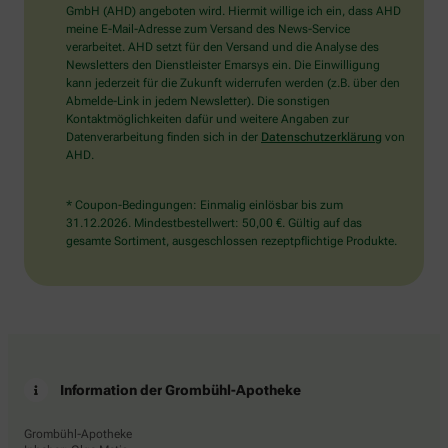
wählen
GmbH (AHD) angeboten wird. Hiermit willige ich ein, dass AHD
Sie
meine E-Mail-Adresse zum Versand des News-Service
bitte
verarbeitet. AHD setzt für den Versand und die Analyse des
das
Newsletters den Dienstleister Emarsys ein. Die Einwilligung
Haus.
kann jederzeit für die Zukunft widerrufen werden (z.B. über den
Abmelde-Link in jedem Newsletter). Die sonstigen
Kontaktmöglichkeiten dafür und weitere Angaben zur
Datenverarbeitung finden sich in der
Datenschutzerklärung
von
AHD.
* Coupon-Bedingungen: Einmalig einlösbar bis zum
31.12.2026. Mindestbestellwert: 50,00 €. Gültig auf das
gesamte Sortiment, ausgeschlossen rezeptpflichtige Produkte.
Information der Grombühl-Apotheke
Grombühl-Apotheke