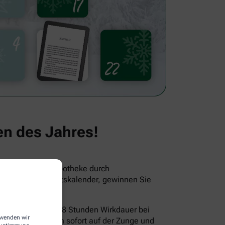
en des Jahres!
leitet Sie Ihre Apotheke durch
 den Online-Adventskalender, gewinnen Sie
rkung und bis zu 8 Stunden Wirkdauer bei
erwenden wir
fall. Sie zergehen sofort auf der Zunge und