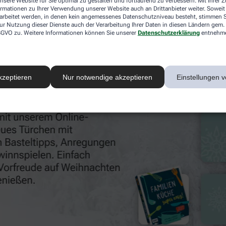
nsere Website für Sie optimal zu gestalten und fortlaufend zu verbessern. Mit Ihrer
n. Kommen Sie gerne auch persönlich vorbei und lassen Sie 
ormationen zu Ihrer Verwendung unserer Website auch an Drittanbieter weiter. Soweit
rarbeitet werden, in denen kein angemessenes Datenschutzniveau besteht, stimmen Si
ur Nutzung dieser Dienste auch der Verarbeitung Ihrer Daten in diesen Ländern gem. 
 DSGVO zu. Weitere Informationen können Sie unserer
Datenschutzerklärung
entnehm
kzeptieren
Nur notwendige akzeptieren
Einstellungen v