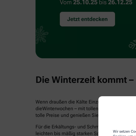
Die Winterzeit kommt –
Wenn draußen die Kälte Einzug hält, ist Wärme
dieWinterwochen – mit tollen Ideen, Tipps un
tolle Preise und genießen Sie mit uns die schö
Für die Erkältungs- und Schmuddelwetter-Sai
Wir setzen Coo
leichten bis mäßig starken Schmerzen sowie F