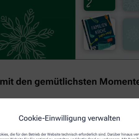
 mit den gemütlichsten Moment
 und Wohlbefinden umso wichtiger. In der Erkältungssaison beg
d kleinen Freuden, die Körper und Seele guttun. Entdecken Sie
Cookie-Einwilligung verwalten
nste Zeit des Jahres.
®
son empfehlen wir:
Dolormin
Extra
mit besonders schneller Wi
kies, die für den Betrieb der Website technisch erforderlich sind. Darüber hinaus v
®
ieber.
IMODIUM
akut lingual
als Soforthilfe bei akutem Durch