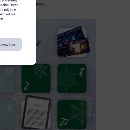
 Zustimmung
sich von uns beraten.
 dabei Daten
e mit Ihrer
Artikel 49
en.
erwalten