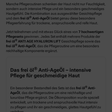
Manche Pflegeroutinen schenken der Haut nicht nur Feuchtigkeit,
sondern auch intensive Pflege und ein besonders geschmeidiges
Hautgefühl. Die Kombination aus ausgewählter Gesichtspflege
®
und dem
frei öl
Anti-AgeÖl
bietet genau diese besondere
Pflegeerfahrung für trockene, anspruchsvolle und reife Haut.
Jetzt teilnehmen und mit etwas Glück eines von
7 hochwertigen
Pflegesets
gewinnen. Jedes Set enthält mehrere Produkte der
®
frei öl
ANTI AGE HYALURON LIFT
Gesichtspflege sowie das
®
frei öl
Anti-AgeÖl
, das die Pflegeroutine um eine besonders
reichhaltige Komponente ergänzt.
®
Das frei öl
Anti-AgeÖl – intensive
Pflege für geschmeidige Haut
®
Ein besonderer Bestandteil des Sets ist das
frei öl
Anti-
AgeÖl
, das die Pflegeroutine um eine reichhaltige und
luxuriöse Pflege ergänzt. Die Ölkomposition wurde speziell
entwickelt, um trockene und anspruchsvolle Haut intensiv
zu pflegen und ihr ein geschmeidiges, glattes Hautgefühl zu
verleihen.