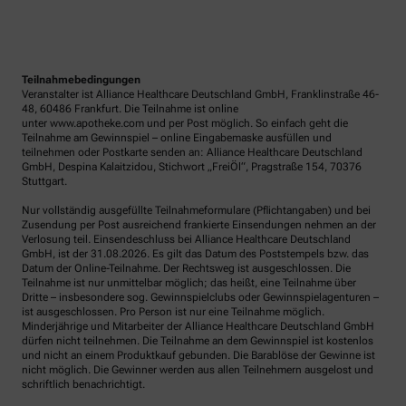
Teilnahmebedingungen
Veranstalter ist Alliance Healthcare Deutschland GmbH, Franklinstraße 46-
48, 60486 Frankfurt. Die Teilnahme ist online
unter www.apotheke.com und per Post möglich. So einfach geht die
Teilnahme am Gewinnspiel – online Eingabemaske ausfüllen und
teilnehmen oder Postkarte senden an: Alliance Healthcare Deutschland
GmbH, Despina Kalaitzidou, Stichwort „FreiÖl“, Pragstraße 154, 70376
Stuttgart.
Nur vollständig ausgefüllte Teilnahmeformulare (Pflichtangaben) und bei
Zusendung per Post ausreichend frankierte Einsendungen nehmen an der
Verlosung teil. Einsendeschluss bei Alliance Healthcare Deutschland
GmbH, ist der 31.08.2026. Es gilt das Datum des Poststempels bzw. das
Datum der Online-Teilnahme. Der Rechtsweg ist ausgeschlossen. Die
Teilnahme ist nur unmittelbar möglich; das heißt, eine Teilnahme über
Dritte – insbesondere sog. Gewinnspielclubs oder Gewinnspielagenturen –
ist ausgeschlossen. Pro Person ist nur eine Teilnahme möglich.
Minderjährige und Mitarbeiter der Alliance Healthcare Deutschland GmbH
dürfen nicht teilnehmen. Die Teilnahme an dem Gewinnspiel ist kostenlos
und nicht an einem Produktkauf gebunden. Die Barablöse der Gewinne ist
nicht möglich. Die Gewinner werden aus allen Teilnehmern ausgelost und
schriftlich benachrichtigt.