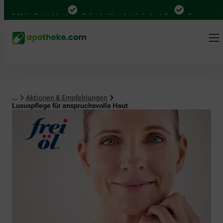
Mal in Deutschland
Online bei Ihrer Apotheke bestellen
Bequem zwischen A
...
Aktionen & Empfehlungen
Luxuspflege für anspruchsvolle Haut