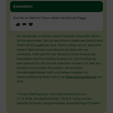
Sind Sie ein Mensch? Dann wählen Sie bitte
die Flagge
.
1
2
3
Sind
Sie
ein
Mensch?
Ich möchte den im Namen meiner Apotheke versandten News-
Dann
Service abonnieren, der von der Alliance Healthcare Deutschland
wählen
GmbH (AHD) angeboten wird. Hiermit willige ich ein, dass AHD
Sie
meine E-Mail-Adresse zum Versand des News-Service
bitte
verarbeitet. AHD setzt für den Versand und die Analyse des
die
Newsletters den Dienstleister Emarsys ein. Die Einwilligung
Flagge.
kann jederzeit für die Zukunft widerrufen werden (z.B. über den
Abmelde-Link in jedem Newsletter). Die sonstigen
Kontaktmöglichkeiten dafür und weitere Angaben zur
Datenverarbeitung finden sich in der
Datenschutzerklärung
von
AHD.
* Coupon-Bedingungen: Einmalig einlösbar bis zum
31.12.2026. Mindestbestellwert: 50,00 €. Gültig auf das
gesamte Sortiment, ausgeschlossen rezeptpflichtige Produkte.