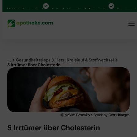
Herz, Kreislauf & Stoffwechsel
0 Mal in Deutschland
Online bei Ihrer Apotheke bestellen
Bequem zwischen
...
Gesundheitstipps
Herz, Kreislauf & Stoffwechsel
5 Irrtümer über Cholesterin
© Maxim Fesenko / iStock by Getty Images
5 Irrtümer über Cholesterin