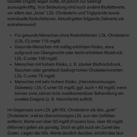
Deziliter (mg/dl) liegen sollte, ist jedoch nur bedingt
aussagekräftig. Von Bedeutung sind auch andere Blutfettwerte,
vor allem das „böse“ LDL-Cholesterin und Triglyzeride sowie
individuelle Risikofaktoren. Aktuell gelten folgende Zielwerte als
erstrebenswert:
Für gesunde Menschen ohne Risikofaktoren: LDL-Cholesterin
(LDL-C) unter 116 mg/dl.
Gesunde Menschen mit mäßig erhöhtem Risiko, etwa
aufgrund von Übergewicht oder leicht erhöhtem Blutdruck:
LDL-C unter 100 mg/dl.
Menschen mit hohem Risiko, z. B. starker Bluthochdruck,
Rauchen oder genetisch bedingt hohen Cholesterinwerten:
LDL-C unter 70 mg/dl.
Menschen mit sehr hohem Risiko, (Herzerkrankungen,
Diabetes): LDL-C unter 55 mg/dl, ggf. auch < 40 mg/dl, wenn
binnen zwei Jahren trotz medikamentöser Behandlung ein
zweites Ereignis (z. B. Herzinfarkt) auftritt.
Im Gegensatz zum LDL gilt HDL-Cholesterin als das „gute“
Cholesterin, weil es überschüssiges LDL aus den Gefäßen
entfernt. Werte von über 50 mg/dl (Frauen) bzw. über 40 mg/dl
(Männer) gelten als günstig. Doch es gibt auch ein Zuviel des
Guten. Liegen die HDL-Werte deutlich darüber, erhöht dies laut