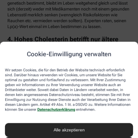
genetisch bestimmt, bleibt im Leben weitgehend gleich und lässt
sich (derzeit) weder mit Medikamenten noch mit einem gesunden
Lebensstil merklich senken (wenngleich Risikofaktoren wie
Rauchen etc. vermieden werden sollten). Experten raten, seinen
Lp(a)-Wert einmal im Leben bestimmen zu lassen.
4. Hohes Cholesterin betrifft nur ältere
Menschen
Cookie-Einwilligung verwalten
Falsch. Zwar steigt das Risiko für erhöhte Cholesterinwerte mit
zunehmendem Alter. Menschen mit sogenannter familiärer
Hypercholesterinämie (FH) haben jedoch schon von Geburt an
Wir setzen Cookies, die für den Betrieb der Website technisch erforderlich
erhöhte Blutfettwerte. Bei der erblich bedingten
sind. Darüber hinaus verwenden wir Cookies, um unsere Website für Sie
optimal zu gestalten und fortlaufend zu verbessern. Mit Ihrer Zustimmung
Stoffwechselerkrankung sammelt sich durch einen Gendefekt
geben wir Informationen zu Ihrer Verwendung unserer Website auch an
sehr viel LDL-Cholesterin im Blut an (über 190 bis 500 mg/dl) und
Drittanbieter weiter. Soweit dabei Daten in Ländern verarbeitet werden, in
lagert sich an den Wänden der Arterien und Venen ab. Betroffene
denen kein angemessenes Datenschutzniveau besteht, stimmen Sie mit Ihrer
entwickeln oft schon im jungen Erwachsenenalter eine
Einwilligung zur Nutzung dieser Dienste auch der Verarbeitung Ihrer Daten in
Arteriosklerose.
diesen Ländern gem. Artikel 49 Abs. 1 lit. a DSGVO zu. Weitere Informationen
können Sie unserer
Datenschutzerklärung
entnehmen.
Unbehandelt erkrankt etwa die Hälfte der Männer schon vor dem
50. Lebensjahr an einer koronaren Herzkrankheit (KHK), die zum
Herzinfarkt oder plötzlichem Herztod führen kann. Frauen sind
Alle akzeptieren
bis zur Menopause durch Hormone besser geschützt, bei ihnen
sind es rund 30 Prozent bis zum Alter von 60 Jahren. Die familiäre