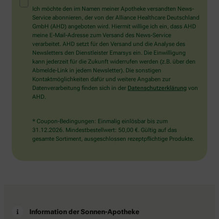
Mensch?
Ich möchte den im Namen meiner Apotheke versandten News-
Dann
Service abonnieren, der von der Alliance Healthcare Deutschland
wählen
GmbH (AHD) angeboten wird. Hiermit willige ich ein, dass AHD
Sie
meine E-Mail-Adresse zum Versand des News-Service
bitte
verarbeitet. AHD setzt für den Versand und die Analyse des
den
Newsletters den Dienstleister Emarsys ein. Die Einwilligung
LKW.
kann jederzeit für die Zukunft widerrufen werden (z.B. über den
Abmelde-Link in jedem Newsletter). Die sonstigen
Kontaktmöglichkeiten dafür und weitere Angaben zur
Datenverarbeitung finden sich in der
Datenschutzerklärung
von
AHD.
* Coupon-Bedingungen: Einmalig einlösbar bis zum
31.12.2026. Mindestbestellwert: 50,00 €. Gültig auf das
gesamte Sortiment, ausgeschlossen rezeptpflichtige Produkte.
Information der Sonnen-Apotheke