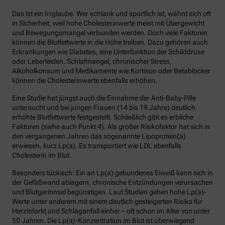
Das ist ein Irrglaube. Wer schlank und sportlich ist, wähnt sich oft
in Sicherheit, weil hohe Cholesterinwerte meist mit Übergewicht
und Bewegungsmangel verbunden werden. Doch viele Faktoren
können die Blutfettwerte in die Höhe treiben. Dazu gehören auch
Erkrankungen wie Diabetes, eine Unterfunktion der Schilddrüse
oder Leberleiden. Schlafmangel, chronischer Stress,
Alkoholkonsum und Medikamente wie Kortison oder Betablocker
können die Cholesterinwerte ebenfalls erhöhen.
Eine Studie hat jüngst auch die Einnahme der Anti-Baby-Pille
untersucht und bei jungen Frauen (14 bis 19 Jahre) deutlich
erhöhte Blutfettwerte festgestellt. Schließlich gibt es erbliche
Faktoren (siehe auch Punkt 4). Als großer Risikofaktor hat sich in
den vergangenen Jahren das sogenannte Lipoprotein(a)
erwiesen, kurz Lp(a). Es transportiert wie LDL ebenfalls
Cholesterin im Blut.
Besonders tückisch: Ein an Lp(a) gebundenes Eiweiß kann sich in
der Gefäßwand ablagern, chronische Entzündungen verursachen
und Blutgerinnsel begünstigen. Laut Studien gehen hohe Lp(a)-
Werte unter anderem mit einem deutlich gesteigerten Risiko für
Herzinfarkt und Schlaganfall einher – oft schon im Alter von unter
50 Jahren. Die Lp(a)-Konzentration im Blut ist überwiegend