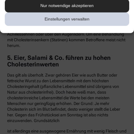
Nur notwendige akzeptieren
Hypercholesterinämie kommt bei etwa einer von 300 Personen
vor. Sind in der Familie Fälle von frühen Herzinfarkten, Stents oder
Bypass-Operationen bekannt, sollte man sein Cholesterin
Einstellungen verwalten
dringend überprüfen lassen. Anzeichen können auch gelbliche
Knötchen (Xanthome) unter der Haut sein, etwa an den
Achillessehnen oder über den Augenlidern. Um eine Behandlung
mit Cholesterinsenkern (Statinen) kommen Betroffene meist nicht
herum.
5. Eier, Salami & Co. führen zu hohen
Cholesterinwerten
Das gilt als überholt. Zwar gehören Eier wie auch Butter oder
fettreiche Wurst zu den Lebensmitteln mit dem höchsten
Cholesteringehalt (pflanzliche Lebensmittel sind übrigens von
Natur aus cholesterinfrei). Doch heute weiß man, dass
cholesterinreiche Lebensmittel die Werte bei den meisten
Menschen nur geringfügig erhöhen. Der Grund: Je mehr
Cholesterin sich im Blut befindet, desto weniger stellt die Leber
her. Gegen das Frühstücksei am Sonntag ist also nichts
einzuwenden. Grundsätzlich
ist allerdings eine ausgewogene Ernährung mit wenig Fleisch und