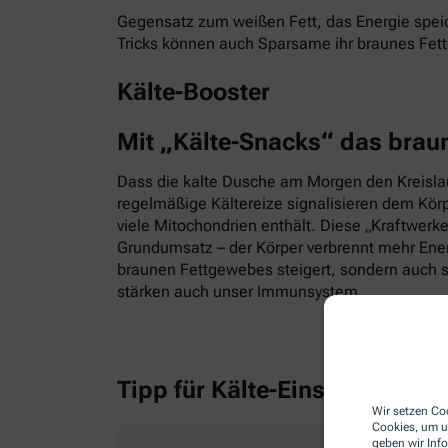
Gegensatz zum weißen Fett, das Energie speic
Tricks können auch Sparsame ihr braunes Fet
Kälte-Booster
Mit „Kälte-Snacks“ das brau
Dass die kalte Dusche am Morgen den Kreislauf
regelmäßige Kältereize signalisieren dem Kör
viele Mitochondrien enthält. Diese „Kraftwerk
Grundumsatz – der Körper verbrennt mehr Energ
braunen Fettgewebes steigert, sondern auch s
stärken auch unser Immunsystem.
Tipp für Kälte-Einsteiger
Wir setzen Coo
Cookies, um u
geben wir Inf