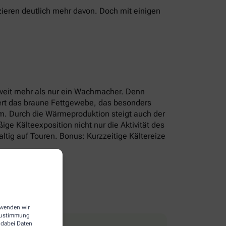
ieren deutlich mehr davon. Doch mit einigen
r weit mehr als nur ein Wachmacher. Denn
iert das braune Fettgewebe, das besonders
um. Durch die Wärmeproduktion steigt auch der
e Kälteexposition nicht nur die Aktivität des
tig auf Touren. Bonus: Kurzzeitige Kältereize
erwenden wir
 Zustimmung
 dabei Daten