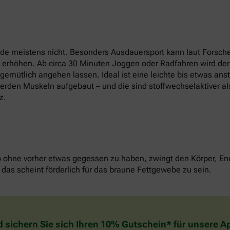
e meistens nicht. Besonders Ausdauersport kann laut Forsche
t erhöhen. Ab circa 30 Minuten Joggen oder Radfahren wird der
u gemütlich angehen lassen. Ideal ist eine leichte bis etwas an
erden Muskeln aufgebaut – und die sind stoffwechselaktiver als
z.
o ohne vorher etwas gegessen zu haben, zwingt den Körper, Ene
das scheint förderlich für das braune Fettgewebe zu sein.
d sichern Sie sich Ihren 10% Gutschein* für unsere 