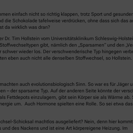
en einfach nicht so richtig klappen, trotz Sport und gesund
 die Schokolade tafelweise verdrücken, ohne dass sich das 
st da wirklich was dran?
er Dr. Tim Hollstein vom Universitätsklinikum Schleswig-Holstei
e Stoffwechseltypen gibt, nämlich den „Sparsamen“ und den „
nur schwer wieder los. Der verschwenderische Typ hingegen ver
ten eben auch nicht alle denselben Stoffwechsel, so Hollstein.
machten auch evolutionsbiologisch Sinn. So war es für Jäger 
nen – der sparsame Typ. Auf der anderen Seite könnte der ver
als Fettdepots einzulagern, gibt sein Körper sie als Wärme ab
nergie um. Auch Hormone spielten eine Rolle. So sei etwa da
chsel-Schicksal machtlos ausgeliefert? Nein, denn hier kommt
s und des Nackens und ist eine Art körpereigene Heizung. Im