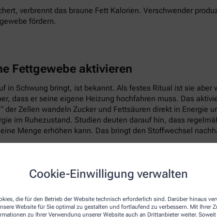
hert, verbrennt das braune Fett Kalorien. Verschwender produz
tgewebe fördern.
ne Fettgewebe aktivieren
 in Schwung bringt, ist bekannt. Als festes Ritual ist sie abe
per, dass er seine eigene Heizung hochfahren muss. Das aktiv
e“ der Zellen wandeln Zucker und Fettsäuren direkt in Energie 
ie im Ruhezustand. Studien deuten darauf hin, dass regelmäßig
eine Menge erhöhen kann. Das bringt den Stoffwechsel nachhal
Cookie-Einwilligung verwalten
kies, die für den Betrieb der Website technisch erforderlich sind. Darüber hinaus v
nsere Website für Sie optimal zu gestalten und fortlaufend zu verbessern. Mit Ihrer
ormationen zu Ihrer Verwendung unserer Website auch an Drittanbieter weiter. Soweit