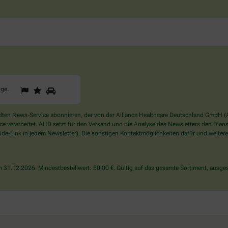
1
2
3
Sind
gge
.
Sie
ein
Mensch?
en News-Service abonnieren, der von der Alliance Healthcare Deutschland GmbH (AH
Dann
verarbeitet. AHD setzt für den Versand und die Analyse des Newsletters den Dienstle
wählen
de-Link in jedem Newsletter). Die sonstigen Kontaktmöglichkeiten dafür und weitere
Sie
bitte
die
31.12.2026. Mindestbestellwert: 50,00 €. Gültig auf das gesamte Sortiment, ausges
Flagge.