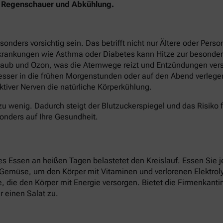
en Regenschauer und Abkühlung.
ers vorsichtig sein. Das betrifft nicht nur Ältere oder Perso
krankungen wie Asthma oder Diabetes kann Hitze zur besonder
staub und Ozon, was die Atemwege reizt und Entzündungen verst
besser in die frühen Morgenstunden oder auf den Abend verlege
tiver Nerven die natürliche Körperkühlung.
zu wenig. Dadurch steigt der Blutzuckerspiegel und das Risiko 
onders auf Ihre Gesundheit.
 Essen an heißen Tagen belastetet den Kreislauf. Essen Sie je
d Gemüse, um den Körper mit Vitaminen und verlorenen Elektroly
ate, die den Körper mit Energie versorgen. Bietet die Firmenkan
 einen Salat zu.