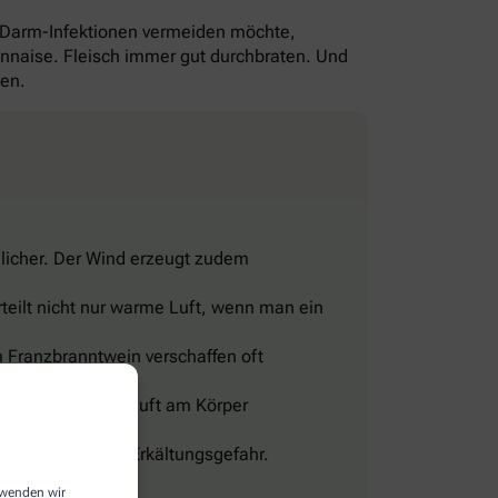
-Darm-Infektionen vermeiden möchte,
yonnaise. Fleisch immer gut durchbraten. Und
gen.
licher. Der Wind erzeugt zudem
teilt nicht nur warme Luft, wenn man ein
 Franzbranntwein verschaffen oft
eine Wohltat.
sig und lässt die Luft am Körper
len, sonst droht Erkältungsgefahr.
erwenden wir