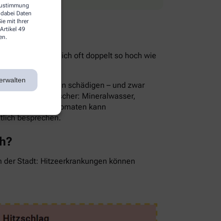
 Zustimmung
 dabei Daten
e mit Ihrer
Artikel 49
en.
ist im Sommer nämlich oft doppelt so hoch wie
ie Folge.
erwalten
rnsthaft die Nieren schädigen – und zwar
Die besten Durstlöscher: Mineralwasser,
en, Gurken oder Tomaten kann
ztlich besprechen.
ch?
in der Stadt: Hitzeerkrankungen können