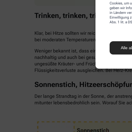
Cookies, um u
geben wir Inf
in Ländern ve
Trinken, trinken, trinken!
Einwilligung z
Abs. 1 lit. a
Klar, bei Hitze sollten wir reichlich trinken,
bei moderaten Temperaturen. Trinken wir zu 
Alle a
Weniger bekannt ist, dass ein Flüssigkeitsma
nachhaltig und auch bei gesunden Menschen. Als
ungesüßte Kräuter- und Früchtetees oder ve
Flüssigkeitsverluste ausgleichen. Bei Herz-Kr
Sonnenstich, Hitzeerschöpfun
Der lange Strandtag in der Sonne, der anstren
mitunter lebensbedrohlich sein. Worauf Sie ac