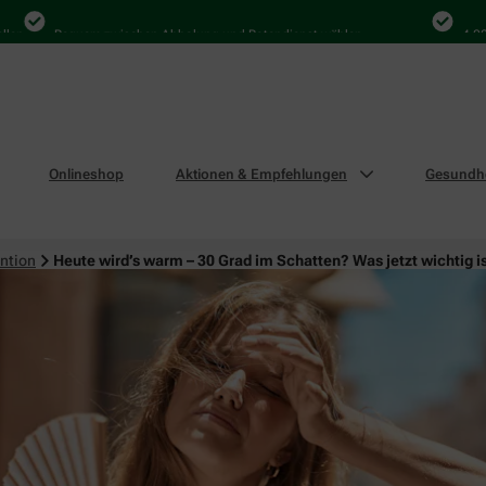
Bequem zwischen Abholung und Botendienst wählen
4.000 Mal i
Onlineshop
Aktionen & Empfehlungen
Gesundhe
ntion
Heute wird’s warm – 30 Grad im Schatten? Was jetzt wichtig i