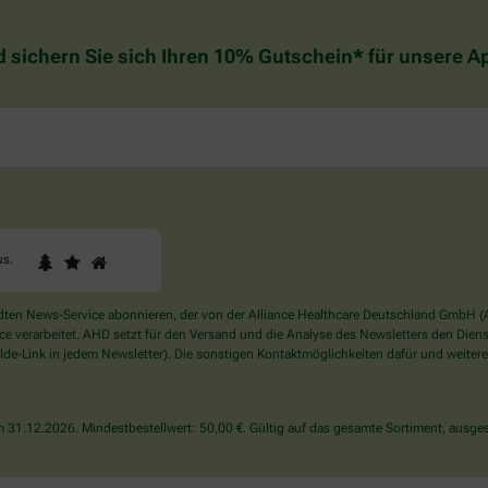
d sichern Sie sich Ihren 10% Gutschein* für unsere 
1
2
3
Sind
us
.
Sie
ein
Mensch?
en News-Service abonnieren, der von der Alliance Healthcare Deutschland GmbH (AH
Dann
verarbeitet. AHD setzt für den Versand und die Analyse des Newsletters den Dienstle
wählen
de-Link in jedem Newsletter). Die sonstigen Kontaktmöglichkeiten dafür und weitere
Sie
bitte
das
31.12.2026. Mindestbestellwert: 50,00 €. Gültig auf das gesamte Sortiment, ausges
Haus.