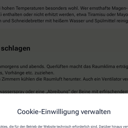
ei hohen Temperaturen besonders wohl. Wer ernsthafte Magen
 Ei enthalten oder nicht erhitzt werden, etwa Tiramisu oder Ma
und Schneidebretter mit heißem Wasser und Spülmittel reini
 schlagen
hmorgens und abends. Querlüften macht das Raumklima erträg
s, Vorhänge etc. zuziehen.
Zimmern kühlen die Raumluft herunter. Auch ein Ventilator ver
wasserspray oder eine „Abreibung“ der Beine mit erfrischendem
er feuchte Umschläge auf Arme, Beine, Stirn oder Nacken sind 
ispiel aus Leinen, reflektiert das Sonnenlicht, ist luftdurchläs
Cookie-Einwilligung verwalten
t schon für rund 150 Euro. Aber Vorsicht: Nicht zu kalt einstel
kies, die für den Betrieb der Website technisch erforderlich sind. Darüber hinaus v