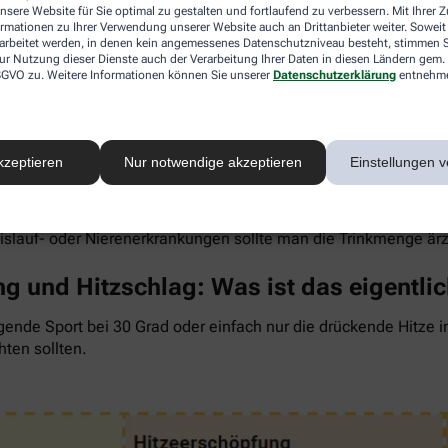
nsere Website für Sie optimal zu gestalten und fortlaufend zu verbessern. Mit Ihrer
ormationen zu Ihrer Verwendung unserer Website auch an Drittanbieter weiter. Soweit
rarbeitet werden, in denen kein angemessenes Datenschutzniveau besteht, stimmen Si
ur Nutzung dieser Dienste auch der Verarbeitung Ihrer Daten in diesen Ländern gem. 
 DSGVO zu. Weitere Informationen können Sie unserer
Datenschutzerklärung
entnehm
 um den Flüssigkeitsverlust durch Schwitzen auszugleichen. Der 
wenig, sind Kopfschmerzen und Konzentrationsprobleme meist d
kzeptieren
Nur notwendige akzeptieren
Einstellungen v
ngel auch anderen Organen zusetzt. So kann Hitzestress auch e
 Faustregel gilt: Zwei bis drei Liter täglich sollten es sein. 
rdünnte Säfte. Auch wasserreiches Obst und Gemüse wie Melon
eislauf- oder Nierenerkrankungen sollte man die Trinkmenge är
g und Hitzschlag: Was ist das eigentli
gende Sport bei 30 Grad oder einfach nur die drückende Hitze 
hten sollten.