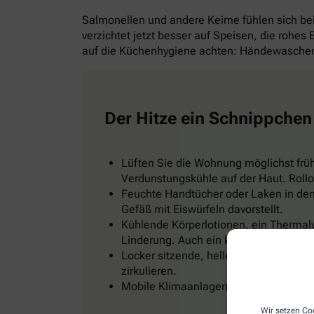
Salmonellen und andere Keime fühlen sich b
verzichtet jetzt besser auf Speisen, die rohes
auf die Küchenhygiene achten: Händewaschen 
Der Hitze ein Schnippchen
Lüften Sie die Wohnung möglichst frü
Verdunstungskühle auf der Haut. Rollo
Feuchte Handtücher oder Laken in den 
Gefäß mit Eiswürfeln davorstellt.
Kühlende Körperlotionen, ein Thermal
Linderung. Auch ein kühles Fußbad od
Locker sitzende, helle Kleidung, zum Be
zirkulieren.
Mobile Klimaanlagen gibt es im Baumark
Wir setzen Coo