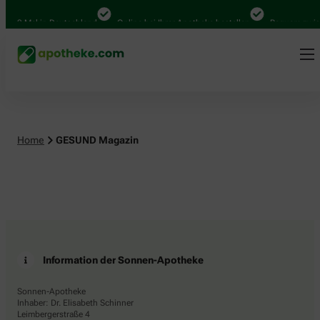
.000 Mal in Deutschland
Online bei Ihrer Apotheke bestellen
Bequem zwisc
Home
GESUND Magazin
Information der Sonnen-Apotheke
Sonnen-Apotheke
Inhaber: Dr. Elisabeth Schinner
Leimbergerstraße 4