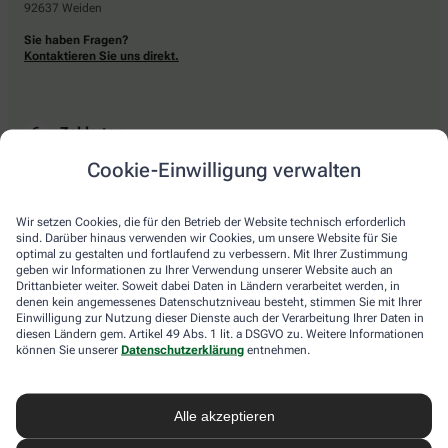
92637 Weiden
Sie haben Fragen?
Kontaktieren Sie uns direkt.
Zahlarten
Cookie-Einwilligung verwalten
Bar oder mit einer anderen akzeptierten Zahlungsart Ihrer Apotheke vor Ort.
Wir setzen Cookies, die für den Betrieb der Website technisch erforderlich
sind. Darüber hinaus verwenden wir Cookies, um unsere Website für Sie
Lieferarten
optimal zu gestalten und fortlaufend zu verbessern. Mit Ihrer Zustimmung
geben wir Informationen zu Ihrer Verwendung unserer Website auch an
Drittanbieter weiter. Soweit dabei Daten in Ländern verarbeitet werden, in
Abholung in der Apotheke
denen kein angemessenes Datenschutzniveau besteht, stimmen Sie mit Ihrer
Botendienstlieferung
Einwilligung zur Nutzung dieser Dienste auch der Verarbeitung Ihrer Daten in
diesen Ländern gem. Artikel 49 Abs. 1 lit. a DSGVO zu. Weitere Informationen
können Sie unserer
Datenschutzerklärung
entnehmen.
apotheke.com Informationen
Alle akzeptieren
Newsletter