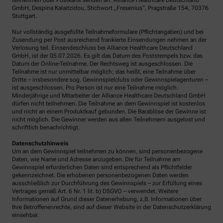
teilnehmen oder Postkarte senden an: Alliance Healthcare Deutschland
GmbH, Despina Kalaitzidou, Stichwort „Fresenius“, Pragstraße 154, 70376
Stuttgart.
Nur vollständig ausgefüllte Teilnahmeformulare (Pflichtangaben) und bei
Zusendung per Post ausreichend frankierte Einsendungen nehmen an der
Verlosung teil. Einsendeschluss bei Alliance Healthcare Deutschland
GmbH, ist der 05.07.2026. Es gilt das Datum des Poststempels bzw. das
Datum der Online-Teilnahme. Der Rechtsweg ist ausgeschlossen. Die
Teilnahme ist nur unmittelbar möglich; das heißt, eine Teilnahme über
Dritte – insbesondere sog. Gewinnspielclubs oder Gewinnspielagenturen –
ist ausgeschlossen. Pro Person ist nur eine Teilnahme möglich.
Minderjährige und Mitarbeiter der Alliance Healthcare Deutschland GmbH
dürfen nicht teilnehmen. Die Teilnahme an dem Gewinnspiel ist kostenlos
und nicht an einem Produktkauf gebunden. Die Barablöse der Gewinne ist
nicht möglich. Die Gewinner werden aus allen Teilnehmern ausgelost und
schriftlich benachrichtigt.
Datenschutzhinweis
Um an dem Gewinnspiel teilnehmen zu können, sind personenbezogene
Daten, wie Name und Adresse anzugeben. Die für Teilnahme am
Gewinnspiel erforderlichen Daten sind entsprechend als Pflichtfelder
gekennzeichnet. Die erhobenen personenbezogenen Daten werden
ausschließlich zur Durchführung des Gewinnspiels – zur Erfüllung eines
Vertrages gemäß Art. 6 Nr. 1 lit. b) DSGVO – verwendet. Weitere
Informationen auf Grund dieser Datenerhebung, z.B. Informationen über
Ihre Betroffenenrechte, sind auf dieser Website in der Datenschutzerklärung
einsehbar.