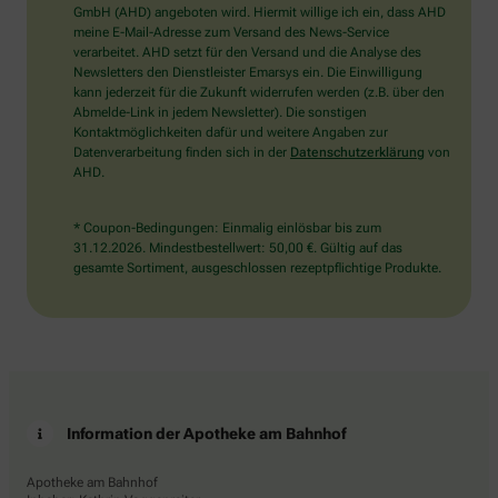
wählen
GmbH (AHD) angeboten wird. Hiermit willige ich ein, dass AHD
Sie
meine E-Mail-Adresse zum Versand des News-Service
bitte
verarbeitet. AHD setzt für den Versand und die Analyse des
das
Newsletters den Dienstleister Emarsys ein. Die Einwilligung
Auto.
kann jederzeit für die Zukunft widerrufen werden (z.B. über den
Abmelde-Link in jedem Newsletter). Die sonstigen
Kontaktmöglichkeiten dafür und weitere Angaben zur
Datenverarbeitung finden sich in der
Datenschutzerklärung
von
AHD.
* Coupon-Bedingungen: Einmalig einlösbar bis zum
31.12.2026. Mindestbestellwert: 50,00 €. Gültig auf das
gesamte Sortiment, ausgeschlossen rezeptpflichtige Produkte.
Information der Apotheke am Bahnhof
Apotheke am Bahnhof