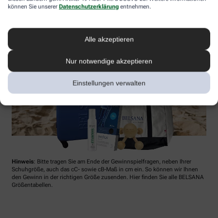
können Sie unserer
Datenschutzerklärung
entnehmen.
Alle akzeptieren
Nur notwendige akzeptieren
Einstellungen verwalten
Hinweis
: Bitte tragen Sie am Ende der Gewinnspielfragen, neben Ihrer
Schuhgröße, auch das cC- sowie cB-Maß in cm ein. So können wir Ihnen
den Gewinn in der richtigen Größe zusenden. Hier finden Sie alle BELSANA
Größentabellen.