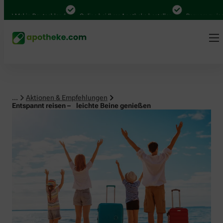
al in Deutschland
Online bei Ihrer Apotheke bestellen
Bequem zwischen Ab
...
Aktionen & Empfehlungen
Entspannt reisen – leichte Beine genießen