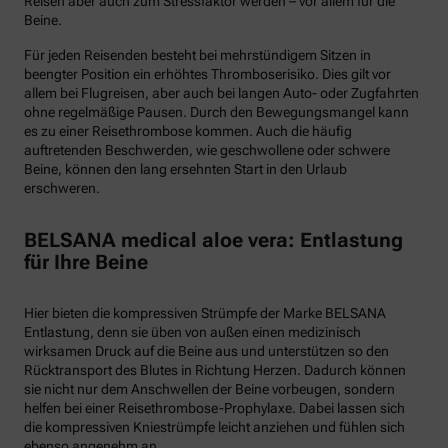
Reisen aber auch zum Stressfaktor werden – vor allem für die
Beine.
Für jeden Reisenden besteht bei mehrstündigem Sitzen in
beengter Position ein erhöhtes Thromboserisiko. Dies gilt vor
allem bei Flugreisen, aber auch bei langen Auto- oder Zugfahrten
ohne regelmäßige Pausen. Durch den Bewegungsmangel kann
es zu einer Reisethrombose kommen. Auch die häufig
auftretenden Beschwerden, wie geschwollene oder schwere
Beine, können den lang ersehnten Start in den Urlaub
erschweren.
BELSANA medical aloe vera: Entlastung
für Ihre Beine
Hier bieten die kompressiven Strümpfe der Marke BELSANA
Entlastung, denn sie üben von außen einen medizinisch
wirksamen Druck auf die Beine aus und unterstützen so den
Rücktransport des Blutes in Richtung Herzen. Dadurch können
sie nicht nur dem Anschwellen der Beine vorbeugen, sondern
helfen bei einer Reisethrombose-Prophylaxe. Dabei lassen sich
die kompressiven Kniestrümpfe leicht anziehen und fühlen sich
ebenso angenehm an.