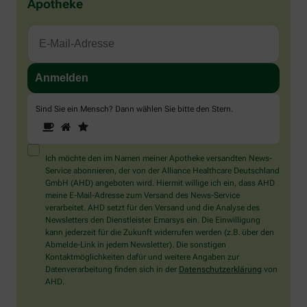
Apotheke
Sind Sie ein Mensch? Dann wählen Sie bitte
den Stern
.
1
2
3
Sind
Sie
ein
Mensch?
Ich möchte den im Namen meiner Apotheke versandten News-
Dann
Service abonnieren, der von der Alliance Healthcare Deutschland
wählen
GmbH (AHD) angeboten wird. Hiermit willige ich ein, dass AHD
Sie
meine E-Mail-Adresse zum Versand des News-Service
bitte
verarbeitet. AHD setzt für den Versand und die Analyse des
den
Newsletters den Dienstleister Emarsys ein. Die Einwilligung
Stern.
kann jederzeit für die Zukunft widerrufen werden (z.B. über den
Abmelde-Link in jedem Newsletter). Die sonstigen
Kontaktmöglichkeiten dafür und weitere Angaben zur
Datenverarbeitung finden sich in der
Datenschutzerklärung
von
AHD.