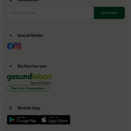
Social Media
Ein Service von
Über die Kooperation
Mobile App