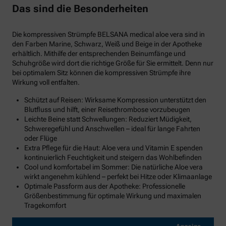
Das sind die Besonderheiten
Die kompressiven Strümpfe BELSANA medical aloe vera sind in
den Farben Marine, Schwarz, Weiß und Beige in der Apotheke
erhältlich. Mithilfe der entsprechenden Beinumfänge und
Schuhgröße wird dort die richtige Größe für Sie ermittelt. Denn nur
bei optimalem Sitz können die kompressiven Strümpfe ihre
Wirkung voll entfalten.
Schützt auf Reisen: Wirksame Kompression unterstützt den
Blutfluss und hilft, einer Reisethrombose vorzubeugen
Leichte Beine statt Schwellungen: Reduziert Müdigkeit,
Schweregefühl und Anschwellen – ideal für lange Fahrten
oder Flüge
Extra Pflege für die Haut: Aloe vera und Vitamin E spenden
kontinuierlich Feuchtigkeit und steigern das Wohlbefinden
Cool und komfortabel im Sommer: Die natürliche Aloe vera
wirkt angenehm kühlend – perfekt bei Hitze oder Klimaanlage
Optimale Passform aus der Apotheke: Professionelle
Größenbestimmung für optimale Wirkung und maximalen
Tragekomfort