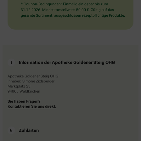
* Coupon-Bedingungen: Einmalig einlösbar bis zum
31.12.2026. Mindestbestellwert: 50,00 €. Gültig auf das
gesamte Sortiment, ausgeschlossen rezeptpflichtige Produkte.
Information der Apotheke Goldener Steig OHG
Apotheke Goldener Steig OHG
Inhaber: Simone Zizlsperger
Marktplatz 23
94065 Waldkirchen
Sie haben Fragen?
Kontaktieren Sie uns direkt.
Zahlarten