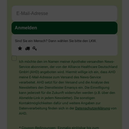
Sind Sie ein Mensch? Dann wählen Sie bitte
den LKW
.
1
2
3
Sind
Sie
ein
Mensch?
Ich möchte den im Namen meiner Apotheke versandten News-
Dann
Service abonnieren, der von der Alliance Healthcare Deutschland
wählen
GmbH (AHD) angeboten wird. Hiermit willige ich ein, dass AHD
Sie
meine E-Mail-Adresse zum Versand des News-Service
bitte
verarbeitet. AHD setzt für den Versand und die Analyse des
den
Newsletters den Dienstleister Emarsys ein. Die Einwilligung
LKW.
kann jederzeit für die Zukunft widerrufen werden (z.B. über den
Abmelde-Link in jedem Newsletter). Die sonstigen
Kontaktmöglichkeiten dafür und weitere Angaben zur
Datenverarbeitung finden sich in der
Datenschutzerklärung
von
AHD.
* Coupon-Bedingungen: Einmalig einlösbar bis zum