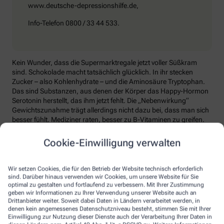
www.deutsche-depressionshilfe.de,
Info-Telefon 0800 / 33 44 533.
Kein Wunder, dass die Supermarktregale jetzt voller Süßkram
sind. Schokolade macht tatsächlich glücklich. In ihr stecken
Zucker – also Kohlenhydrate – und die Aminosäure Tryptophan.
Das sind Substanzen, aus denen der Körper das Happy-Hormon
Serotonin herstellt, das ihm jetzt fehlt. Die „Nebenwirkung“
Gewichtszunahme trägt allerdings nicht dazu bei, dass man sich
besser fühlt. Mediziner raten, besser zu B-Vitaminen zu greifen.
Die liefern unter anderem Baustoffe für Serotonin, fördern den
Energiestoffwechsel und unterstützen die Stressverarbeitung.
Cookie-Einwilligung verwalten
Kontraproduktiv beim Wintertief: sich einzuigeln und
zurückzuziehen. Im Gegenteil: Aktiv zu bleiben, mit Familie und
Wir setzen Cookies, die für den Betrieb der Website technisch erforderlich
Freunden etwas zu unternehmen, viel frische Luft zu tanken und
sind. Darüber hinaus verwenden wir Cookies, um unsere Website für Sie
sich zum Beispiel mit seinem Hobby intensiv zu beschäftigen, hebt
optimal zu gestalten und fortlaufend zu verbessern. Mit Ihrer Zustimmung
geben wir Informationen zu Ihrer Verwendung unserer Website auch an
die Laune. Dabei hilft, sich jeden Sonntag zu notieren, was man in
Drittanbieter weiter. Soweit dabei Daten in Ländern verarbeitet werden, in
der kommenden Woche Schönes machen will.
denen kein angemessenes Datenschutzniveau besteht, stimmen Sie mit Ihrer
Einwilligung zur Nutzung dieser Dienste auch der Verarbeitung Ihrer Daten in
Sommer-Feeling lässt sich auch zurückholen: mit anderen in