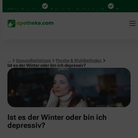
Psyche & Wohlbefinden
00 Mal in Deutschland
Online bei Ihrer Apotheke bestellen
Bequem zwische
...
Gesundheitstipps
Psyche & Wohlbefinden
Ist es der Winter oder bin ich depressiv?
Ist es der Winter oder bin ich
depressiv?