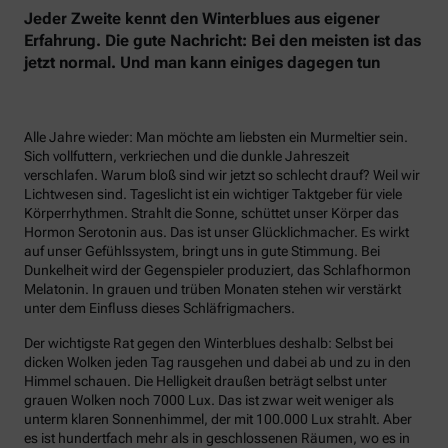
Jeder Zweite kennt den Winterblues aus eigener
Erfahrung. Die gute Nachricht: Bei den meisten ist das
jetzt normal. Und man kann einiges dagegen tun
Alle Jahre wieder: Man möchte am liebsten ein Murmeltier sein.
Sich vollfuttern, verkriechen und die dunkle Jahreszeit
verschlafen. Warum bloß sind wir jetzt so schlecht drauf? Weil wir
Lichtwesen sind. Tageslicht ist ein wichtiger Taktgeber für viele
Körperrhythmen. Strahlt die Sonne, schüttet unser Körper das
Hormon Serotonin aus. Das ist unser Glücklichmacher. Es wirkt
auf unser Gefühlssystem, bringt uns in gute Stimmung. Bei
Dunkelheit wird der Gegenspieler produziert, das Schlafhormon
Melatonin. In grauen und trüben Monaten stehen wir verstärkt
unter dem Einfluss dieses Schläfrigmachers.
Der wichtigste Rat gegen den Winterblues deshalb: Selbst bei
dicken Wolken jeden Tag rausgehen und dabei ab und zu in den
Himmel schauen. Die Helligkeit draußen beträgt selbst unter
grauen Wolken noch 7000 Lux. Das ist zwar weit weniger als
unterm klaren Sonnenhimmel, der mit 100.000 Lux strahlt. Aber
es ist hundertfach mehr als in geschlossenen Räumen, wo es in