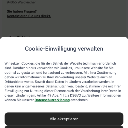
94065 Waldkirchen
Sie haben Fragen?
Kontaktieren Sie uns direkt.
Zahlarten
Cookie-Einwilligung verwalten
Bar oder mit einer anderen akzeptierten Zahlungsart Ihrer Apotheke vor Ort.
Wir setzen Cookies, die für den Betrieb der Website technisch erforderlich
sind. Darüber hinaus verwenden wir Cookies, um unsere Website für Sie
Lieferarten
optimal zu gestalten und fortlaufend zu verbessern. Mit Ihrer Zustimmung
geben wir Informationen zu Ihrer Verwendung unserer Website auch an
Drittanbieter weiter. Soweit dabei Daten in Ländern verarbeitet werden, in
Abholung in der Apotheke
denen kein angemessenes Datenschutzniveau besteht, stimmen Sie mit Ihrer
Botendienstlieferung
Einwilligung zur Nutzung dieser Dienste auch der Verarbeitung Ihrer Daten in
diesen Ländern gem. Artikel 49 Abs. 1 lit. a DSGVO zu. Weitere Informationen
können Sie unserer
Datenschutzerklärung
entnehmen.
apotheke.com Informationen
Alle akzeptieren
Newsletter