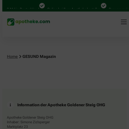
.000 Mal in Deutschland
Online bei Ihrer Apotheke bestellen
Bequem zwisc
Home
GESUND Magazin
Information der Apotheke Goldener Steig OHG
Apotheke Goldener Steig OHG
Inhaber: Simone Zizlsperger
Marktplatz 23