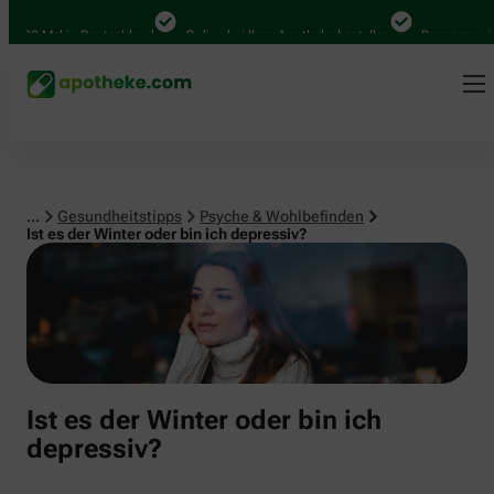
Psyche & Wohlbefinden
000 Mal in Deutschland
Online bei Ihrer Apotheke bestellen
Bequem zwische
...
Gesundheitstipps
Psyche & Wohlbefinden
Ist es der Winter oder bin ich depressiv?
Ist es der Winter oder bin ich
depressiv?