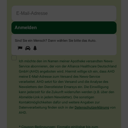
Sind Sie ein Mensch? Dann wählen Sie bitte
das Auto
.
1
2
3
Sind
Sie
ein
Mensch?
Ich möchte den im Namen meiner Apotheke versandten News-
Dann
Service abonnieren, der von der Alliance Healthcare Deutschland
wählen
GmbH (AHD) angeboten wird. Hiermit willige ich ein, dass AHD
Sie
meine E-Mail-Adresse zum Versand des News-Service
bitte
verarbeitet. AHD setzt für den Versand und die Analyse des
das
Newsletters den Dienstleister Emarsys ein. Die Einwilligung
Auto.
kann jederzeit für die Zukunft widerrufen werden (z.B. über den
Abmelde-Link in jedem Newsletter). Die sonstigen
Kontaktmöglichkeiten dafür und weitere Angaben zur
Datenverarbeitung finden sich in der
Datenschutzerklärung
von
AHD.
* Coupon-Bedingungen: Einmalig einlösbar bis zum