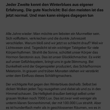
Jeder Zweite kennt den Winterblues aus eigener
Erfahrung. Die gute Nachricht: Bei den meisten ist das
jetzt normal. Und man kann einiges dagegen tun
Alle Jahre wieder: Man möchte am liebsten ein Murmeltier sein.
Sich vollfuttern, verkriechen und die dunkle Jahreszeit
verschlafen. Warum bloß sind wir jetzt so schlecht drauf? Weil wir
Lichtwesen sind. Tageslicht ist ein wichtiger Taktgeber für viele
Körperrhythmen. Strahlt die Sonne, schüttet unser Körper das
Hormon Serotonin aus. Das ist unser Glücklichmacher. Es wirkt
auf unser Gefühlssystem, bringt uns in gute Stimmung. Bei
Dunkelheit wird der Gegenspieler produziert, das Schlafhormon
Melatonin. In grauen und trüben Monaten stehen wir verstärkt
unter dem Einfluss dieses Schläfrigmachers.
Der wichtigste Rat gegen den Winterblues deshalb: Selbst bei
dicken Wolken jeden Tag rausgehen und dabei ab und zu in den
Himmel schauen. Die Helligkeit draußen beträgt selbst unter
grauen Wolken noch 7000 Lux. Das ist zwar weit weniger als
unterm klaren Sonnenhimmel, der mit 100.000 Lux strahlt. Aber
es ist hundertfach mehr als in geschlossenen Räumen, wo es in