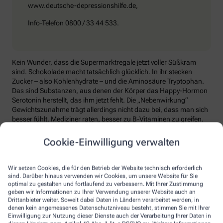
www.deutsche-depressionshilfe.de,
Info-Telefon 0800 / 33 44 533.
Kein Wunder, dass die Supermarktregale jetzt voller Süßkram
sind. Schokolade macht tatsächlich glücklich. In ihr stecken
Zucker – also Kohlenhydrate – und die Aminosäure Tryptophan.
Das sind Substanzen, aus denen der Körper das Happy-Hormon
Serotonin herstellt, das ihm jetzt fehlt. Die „Nebenwirkung“
Gewichtszunahme trägt allerdings nicht dazu bei, dass man sich
besser fühlt. Mediziner raten, besser zu B-Vitaminen zu greifen.
Die liefern unter anderem Baustoffe für Serotonin, fördern den
Energiestoffwechsel und unterstützen die Stressverarbeitung.
Cookie-Einwilligung verwalten
Kontraproduktiv beim Wintertief: sich einzuigeln und
zurückzuziehen. Im Gegenteil: Aktiv zu bleiben, mit Familie und
Wir setzen Cookies, die für den Betrieb der Website technisch erforderlich
Freunden etwas zu unternehmen, viel frische Luft zu tanken und
sind. Darüber hinaus verwenden wir Cookies, um unsere Website für Sie
sich zum Beispiel mit seinem Hobby intensiv zu beschäftigen, hebt
optimal zu gestalten und fortlaufend zu verbessern. Mit Ihrer Zustimmung
geben wir Informationen zu Ihrer Verwendung unserer Website auch an
die Laune. Dabei hilft, sich jeden Sonntag zu notieren, was man in
Drittanbieter weiter. Soweit dabei Daten in Ländern verarbeitet werden, in
der kommenden Woche Schönes machen will.
denen kein angemessenes Datenschutzniveau besteht, stimmen Sie mit Ihrer
Einwilligung zur Nutzung dieser Dienste auch der Verarbeitung Ihrer Daten in
Sommer-Feeling lässt sich auch zurückholen: mit anderen in