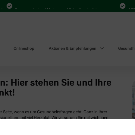
len
Bequem zwischen Abholung und Botendienst wählen
4.000
Onlineshop
Aktionen & Empfehlungen
Gesundhe
: Hier stehen Sie und Ihre
nkt!
 Seite, wenn es um Gesundheitsfragen geht. Ganz in Ihrer
ionell und mit viel Herzblut. Wir versorgen Sie mit wichtigen
tsleistungen und attraktiven Produkten aus unserem