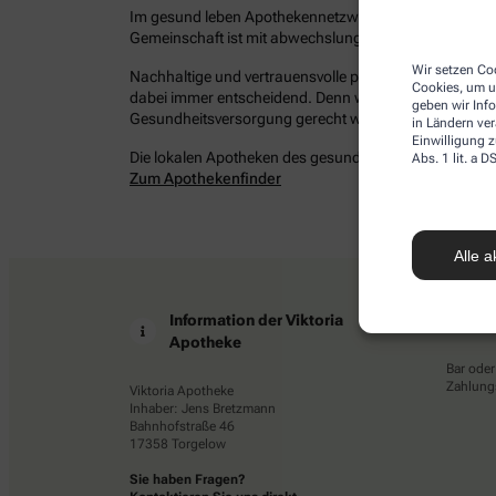
Im gesund leben Apothekennetzwerk befinden sich bun
Gemeinschaft ist mit abwechslungsreichen Angeboten 
Wir setzen Coo
Nachhaltige und vertrauensvolle persönliche Beziehung
Cookies, um u
dabei immer entscheidend. Denn wir möchten Ihrem Ans
geben wir Inf
Gesundheitsversorgung gerecht werden – damit Sie ges
in Ländern ve
Einwilligung z
Die lokalen Apotheken des gesund leben Netzwerkes in 
Abs. 1 lit. a
Zum Apothekenfinder
Alle a
Information der Viktoria
Z
Apotheke
Bar oder
Zahlungs
Viktoria Apotheke
Inhaber: Jens Bretzmann
Bahnhofstraße 46
17358 Torgelow
Sie haben Fragen?