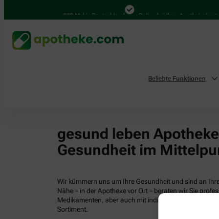
4.000 Mal in Deutschland
Online bei Ihrer Apotheke bestel
Beliebte Funktionen
gesund leben Apotheken
Gesundheit im Mittelpu
Wir kümmern uns um Ihre Gesundheit und sind an Ihrer
Nähe – in der Apotheke vor Ort – beraten wir Sie profess
Medikamenten, aber auch mit individuellen Gesundhei
Sortiment.