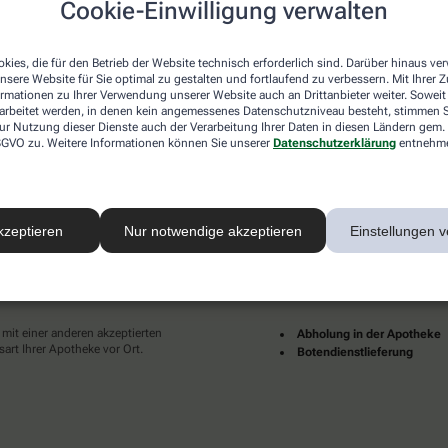
Cookie-Einwilligung verwalten
desweit mehrere tausend lokale Apotheken. Diese starke
und Dienstleistungen immer für Sie da.
kies, die für den Betrieb der Website technisch erforderlich sind. Darüber hinaus v
en zu Ihnen als Patientinnen und Patienten sind für uns
nsere Website für Sie optimal zu gestalten und fortlaufend zu verbessern. Mit Ihrer
pruch an eine individuelle, hochwertige und digitale
ormationen zu Ihrer Verwendung unserer Website auch an Drittanbieter weiter. Soweit
ünder und erfüllter leben.
rarbeitet werden, in denen kein angemessenes Datenschutzniveau besteht, stimmen Si
ur Nutzung dieser Dienste auch der Verarbeitung Ihrer Daten in diesen Ländern gem. 
Ihrer Nähe finden Sie hier:
 DSGVO zu. Weitere Informationen können Sie unserer
Datenschutzerklärung
entnehm
kzeptieren
Nur notwendige akzeptieren
Einstellungen v
ahlarten
Lieferarten
 mit einer anderen akzeptierten
Abholung in der Apotheke
art Ihrer Apotheke vor Ort.
Botendienstlieferung