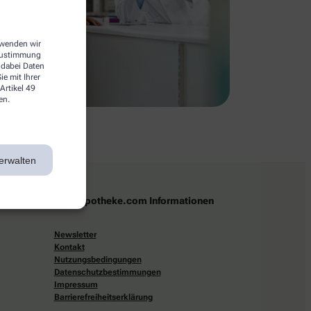
erwenden wir
 Zustimmung
 dabei Daten
e mit Ihrer
Artikel 49
en.
erwalten
apotheke.com Informationen
Newsletter
Kontakt
Nutzungsbedingungen
Datenschutzbestimmungen
Impressum
Barrierefreiheitserklärung