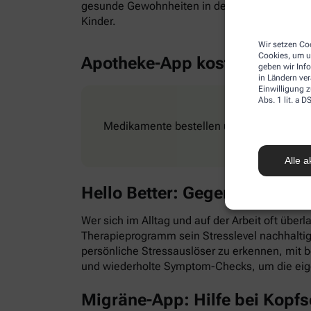
gesunde Gewohnheiten in den Alltag zu integr
Kinder.
Wir setzen Coo
Cookies, um u
Apotheke-App kostenlos
geben wir Inf
in Ländern ve
Einwilligung z
Abs. 1 lit. a
Medikamente bestellen und Rezepte ganz e
Alle a
Hello Better: Gegen Stress &
Wer sich im Alltag und auf der Arbeit oft überl
Therapieprogramm sein Stresslevel nachhaltig
persönliche Stressauslöser zu erkennen, mit
und wiederholte Symptom-Checks, um die eig
Migräne-App: Hilfe bei Kopf