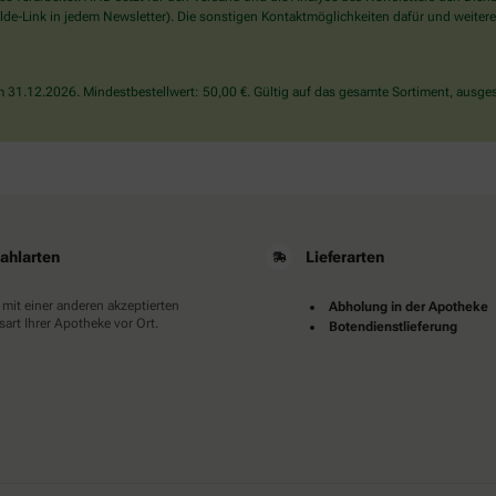
wählen
de-Link in jedem Newsletter). Die sonstigen Kontaktmöglichkeiten dafür und weitere
Sie
bitte
das
31.12.2026. Mindestbestellwert: 50,00 €. Gültig auf das gesamte Sortiment, ausges
Haus.
ahlarten
Lieferarten
 mit einer anderen akzeptierten
Abholung in der Apotheke
art Ihrer Apotheke vor Ort.
Botendienstlieferung