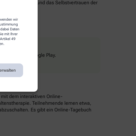
genverantwortung und das Selbstvertrauen der
erwenden wir
 Zustimmung
 dabei Daten
e mit Ihrer
Artikel 49
en.
Store und bei Google Play.
erwalten
n mit dem interaktiven Online-
altenstherapie. Teilnehmende lernen etwa,
bzuschalten. Es gibt ein Online-Tagebuch