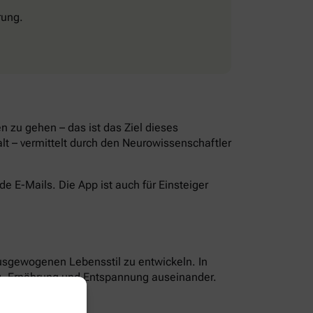
rung.
 zu gehen – das ist das Ziel dieses
lt – vermittelt durch den Neurowissenschaftler
 E-Mails. Die App ist auch für Einsteiger
ausgewogenen Lebensstil zu entwickeln. In
g, Ernährung und Entspannung auseinander.