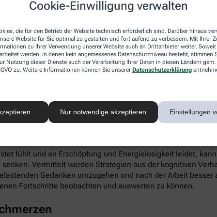
Cookie-Einwilligung verwalten
ieren. Gleichzeitig fördert die App die Selbstwahrnehmung, Ei
kies, die für den Betrieb der Website technisch erforderlich sind. Darüber hinaus v
nsere Website für Sie optimal zu gestalten und fortlaufend zu verbessern. Mit Ihrer
ormationen zu Ihrer Verwendung unserer Website auch an Drittanbieter weiter. Soweit
rarbeitet werden, in denen kein angemessenes Datenschutzniveau besteht, stimmen Si
ur Nutzung dieser Dienste auch der Verarbeitung Ihrer Daten in diesen Ländern gem. 
 DSGVO zu. Weitere Informationen können Sie unserer
Datenschutzerklärung
entnehm
infach digital einlösen: Die apotheke.com-App gibt’s im App 
kzeptieren
Nur notwendige akzeptieren
Einstellungen v
 Burnout
astet fühlt und an Erschöpfung und Energielosigkeit leidet, kan
 senken. Vermittelt werden Strategien aus der kognitiven Verh
 belastenden Gedanken umzugehen und nach der Arbeit besser a
enen Fortschritte beobachten und auswerten zu können.
schmerzen