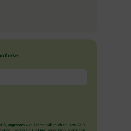
Apotheke
D) angeboten wird. Hiermit willige ich ein, dass AHD
ister Emarsys ein. Die Einwilligung kann jederzeit für