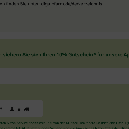
en finden Sie unter:
diga.bfarm.de/de/verzeichnis
d sichern Sie sich Ihren 10% Gutschein* für unsere 
1
2
3
Sind
us
.
Sie
ein
Mensch?
en News-Service abonnieren, der von der Alliance Healthcare Deutschland GmbH (AH
Dann
verarbeitet. AHD setzt für den Versand und die Analyse des Newsletters den Dienstle