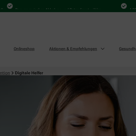
Bequem zwischen Abholung und Botendienst wählen
4.000 Mal 
Onlineshop
Aktionen & Empfehlungen
Gesundhe
ntion
Digitale Helfer