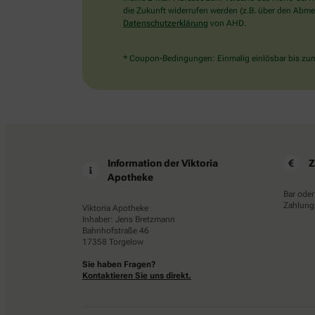
die Zukunft widerrufen werden (z.B. über den Abmel
Datenschutzerklärung
von AHD.
* Coupon-Bedingungen: Einmalig einlösbar bis zum 
Information der Viktoria
Z
Apotheke
Bar oder
Zahlungs
Viktoria Apotheke
Inhaber: Jens Bretzmann
Bahnhofstraße 46
17358 Torgelow
Sie haben Fragen?
Kontaktieren Sie uns direkt.