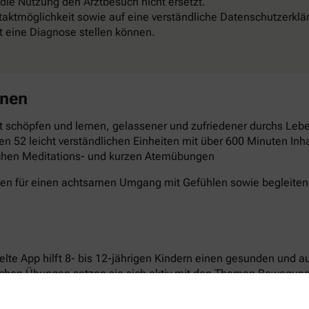
 die Nutzung den Arztbesuch nicht ersetzt.
aktmöglichkeit sowie auf eine verständliche Datenschutzerklä
st eine Diagnose stellen können.
rnen
 schöpfen und lernen, gelassener und zufriedener durchs Leben
en 52 leicht verständlichen Einheiten mit über 600 Minuten Inha
schen Meditations- und kurzen Atemübungen
gen für einen achtsamen Umgang mit Gefühlen sowie begleitende
elte App hilft 8- bis 12-jährigen Kindern einen gesunden und 
ichen Übungen setzen sie sich aktiv mit den Themen Bewegun
n laden dazu ein, Neues auszuprobieren und