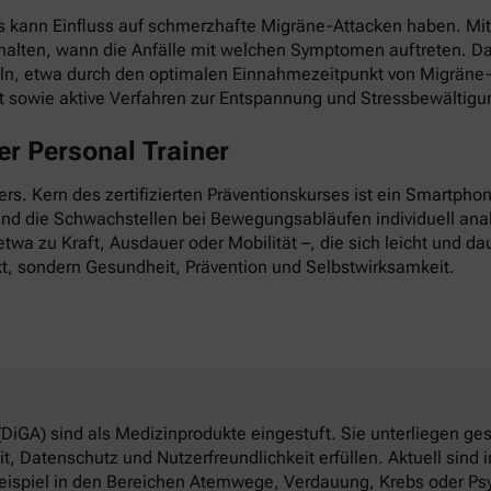
as kann Einfluss auf schmerzhafte Migräne-Attacken haben. Mi
esthalten, wann die Anfälle mit welchen Symptomen auftreten. D
ln, etwa durch den optimalen Einnahmezeitpunkt von Migräne-
it sowie aktive Verfahren zur Entspannung und Stressbewältigu
r Personal Trainer
nders. Kern des zertifizierten Präventionskurses ist ein Smartp
 und die Schwachstellen bei Bewegungsabläufen individuell anal
twa zu Kraft, Ausdauer oder Mobilität –, die sich leicht und dau
t, sondern Gesundheit, Prävention und Selbstwirksamkeit.
DiGA) sind als Medizinprodukte eingestuft. Sie unterliegen g
, Datenschutz und Nutzerfreundlichkeit erfüllen. Aktuell sin
eispiel in den Bereichen Atemwege, Verdauung, Krebs oder Psy