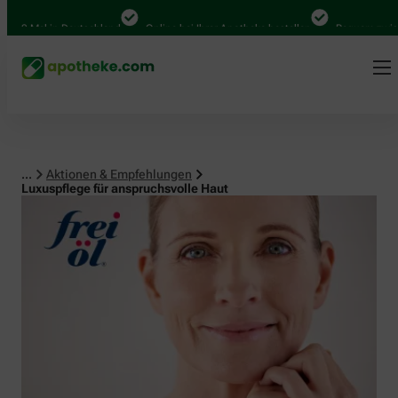
Mal in Deutschland
Online bei Ihrer Apotheke bestellen
Bequem zwischen A
...
Aktionen & Empfehlungen
Luxuspflege für anspruchsvolle Haut