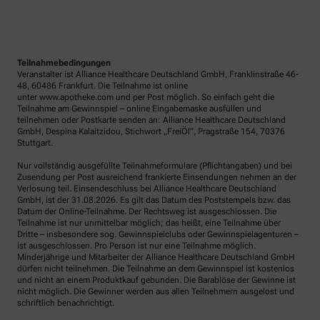
Teilnahmebedingungen
Veranstalter ist Alliance Healthcare Deutschland GmbH, Franklinstraße 46-
48, 60486 Frankfurt. Die Teilnahme ist online
unter www.apotheke.com und per Post möglich. So einfach geht die
Teilnahme am Gewinnspiel – online Eingabemaske ausfüllen und
teilnehmen oder Postkarte senden an: Alliance Healthcare Deutschland
GmbH, Despina Kalaitzidou, Stichwort „FreiÖl“, Pragstraße 154, 70376
Stuttgart.
Nur vollständig ausgefüllte Teilnahmeformulare (Pflichtangaben) und bei
Zusendung per Post ausreichend frankierte Einsendungen nehmen an der
Verlosung teil. Einsendeschluss bei Alliance Healthcare Deutschland
GmbH, ist der 31.08.2026. Es gilt das Datum des Poststempels bzw. das
Datum der Online-Teilnahme. Der Rechtsweg ist ausgeschlossen. Die
Teilnahme ist nur unmittelbar möglich; das heißt, eine Teilnahme über
Dritte – insbesondere sog. Gewinnspielclubs oder Gewinnspielagenturen –
ist ausgeschlossen. Pro Person ist nur eine Teilnahme möglich.
Minderjährige und Mitarbeiter der Alliance Healthcare Deutschland GmbH
dürfen nicht teilnehmen. Die Teilnahme an dem Gewinnspiel ist kostenlos
und nicht an einem Produktkauf gebunden. Die Barablöse der Gewinne ist
nicht möglich. Die Gewinner werden aus allen Teilnehmern ausgelost und
schriftlich benachrichtigt.