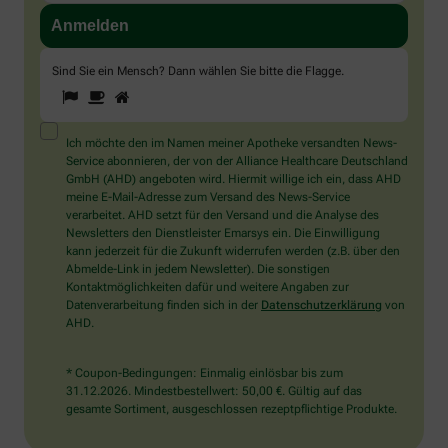
Sind Sie ein Mensch? Dann wählen Sie bitte
die Flagge
.
1
2
3
Sind
Sie
ein
Mensch?
Ich möchte den im Namen meiner Apotheke versandten News-
Dann
Service abonnieren, der von der Alliance Healthcare Deutschland
wählen
GmbH (AHD) angeboten wird. Hiermit willige ich ein, dass AHD
Sie
meine E-Mail-Adresse zum Versand des News-Service
bitte
verarbeitet. AHD setzt für den Versand und die Analyse des
die
Newsletters den Dienstleister Emarsys ein. Die Einwilligung
Flagge.
kann jederzeit für die Zukunft widerrufen werden (z.B. über den
Abmelde-Link in jedem Newsletter). Die sonstigen
Kontaktmöglichkeiten dafür und weitere Angaben zur
Datenverarbeitung finden sich in der
Datenschutzerklärung
von
AHD.
* Coupon-Bedingungen: Einmalig einlösbar bis zum
31.12.2026. Mindestbestellwert: 50,00 €. Gültig auf das
gesamte Sortiment, ausgeschlossen rezeptpflichtige Produkte.