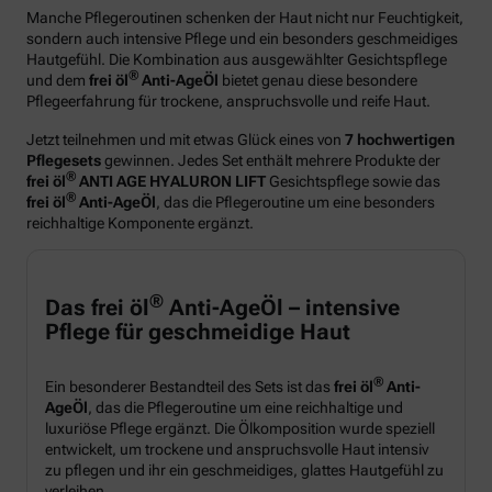
Manche Pflegeroutinen schenken der Haut nicht nur Feuchtigkeit,
sondern auch intensive Pflege und ein besonders geschmeidiges
Hautgefühl. Die Kombination aus ausgewählter Gesichtspflege
®
und dem
frei öl
Anti-AgeÖl
bietet genau diese besondere
Pflegeerfahrung für trockene, anspruchsvolle und reife Haut.
Jetzt teilnehmen und mit etwas Glück eines von
7 hochwertigen
Pflegesets
gewinnen. Jedes Set enthält mehrere Produkte der
®
frei öl
ANTI AGE HYALURON LIFT
Gesichtspflege sowie das
®
frei öl
Anti-AgeÖl
, das die Pflegeroutine um eine besonders
reichhaltige Komponente ergänzt.
®
Das frei öl
Anti-AgeÖl – intensive
Pflege für geschmeidige Haut
®
Ein besonderer Bestandteil des Sets ist das
frei öl
Anti-
AgeÖl
, das die Pflegeroutine um eine reichhaltige und
luxuriöse Pflege ergänzt. Die Ölkomposition wurde speziell
entwickelt, um trockene und anspruchsvolle Haut intensiv
zu pflegen und ihr ein geschmeidiges, glattes Hautgefühl zu
verleihen.