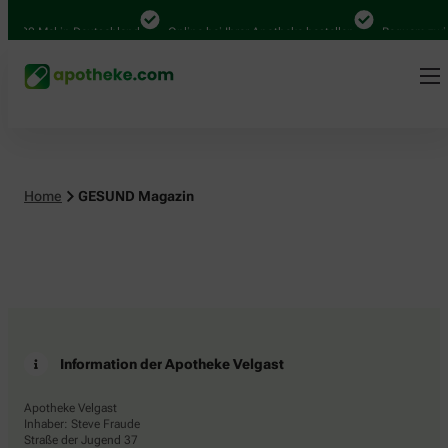
4.000 Mal in Deutschland
Online bei Ihrer Apotheke bestellen
Bequem zwis
Home
GESUND Magazin
Information der Apotheke Velgast
Apotheke Velgast
Inhaber: Steve Fraude
Straße der Jugend 37