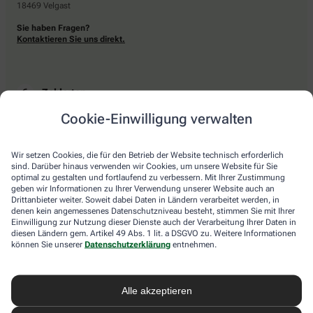
18469 Velgast
Sie haben Fragen?
Kontaktieren Sie uns direkt.
Zahlarten
Cookie-Einwilligung verwalten
Bar oder mit einer anderen akzeptierten Zahlungsart Ihrer Apotheke vor Ort.
Wir setzen Cookies, die für den Betrieb der Website technisch erforderlich
sind. Darüber hinaus verwenden wir Cookies, um unsere Website für Sie
Lieferarten
optimal zu gestalten und fortlaufend zu verbessern. Mit Ihrer Zustimmung
geben wir Informationen zu Ihrer Verwendung unserer Website auch an
Drittanbieter weiter. Soweit dabei Daten in Ländern verarbeitet werden, in
Abholung in der Apotheke
denen kein angemessenes Datenschutzniveau besteht, stimmen Sie mit Ihrer
Botendienstlieferung
Einwilligung zur Nutzung dieser Dienste auch der Verarbeitung Ihrer Daten in
diesen Ländern gem. Artikel 49 Abs. 1 lit. a DSGVO zu. Weitere Informationen
können Sie unserer
Datenschutzerklärung
entnehmen.
apotheke.com Informationen
Alle akzeptieren
Newsletter