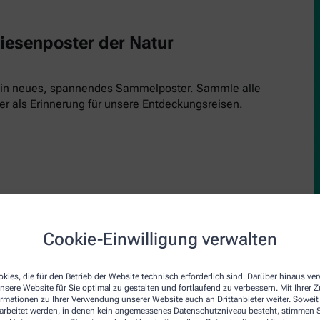
Riesenposter der Natur
 ein neues, spannendes Sammelposter. Sammle alle
er als Erinnerung für unsere Entdeckungsreisen.
Cookie-Einwilligung verwalten
upe
den Inspektor! Einfach kostenlos runterladen, ausdrucken und 
kies, die für den Betrieb der Website technisch erforderlich sind. Darüber hinaus v
nsere Website für Sie optimal zu gestalten und fortlaufend zu verbessern. Mit Ihrer
inde und schau genau hin. Jede Ausgabe bringt einen neuen Insp
ormationen zu Ihrer Verwendung unserer Website auch an Drittanbieter weiter. Soweit
rarbeitet werden, in denen kein angemessenes Datenschutzniveau besteht, stimmen Si