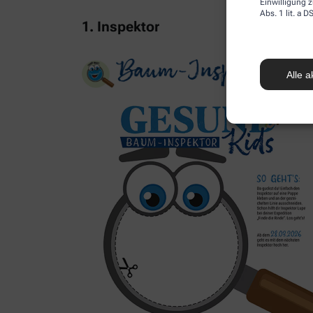
Einwilligung z
Abs. 1 lit. a
1. Inspektor
Alle a