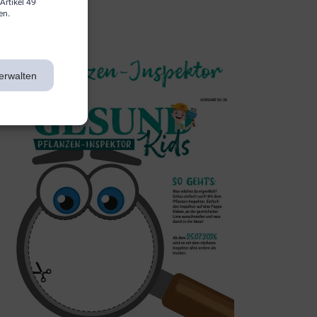
Artikel 49
en.
3. Inspektor
erwalten