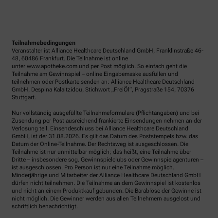
Teilnahmebedingungen
Veranstalter ist Alliance Healthcare Deutschland GmbH, Franklinstraße 46-
48, 60486 Frankfurt. Die Teilnahme ist online
unter www.apotheke.com und per Post möglich. So einfach geht die
Teilnahme am Gewinnspiel – online Eingabemaske ausfüllen und
teilnehmen oder Postkarte senden an: Alliance Healthcare Deutschland
GmbH, Despina Kalaitzidou, Stichwort „FreiÖl“, Pragstraße 154, 70376
Stuttgart.
Nur vollständig ausgefüllte Teilnahmeformulare (Pflichtangaben) und bei
Zusendung per Post ausreichend frankierte Einsendungen nehmen an der
Verlosung teil. Einsendeschluss bei Alliance Healthcare Deutschland
GmbH, ist der 31.08.2026. Es gilt das Datum des Poststempels bzw. das
Datum der Online-Teilnahme. Der Rechtsweg ist ausgeschlossen. Die
Teilnahme ist nur unmittelbar möglich; das heißt, eine Teilnahme über
Dritte – insbesondere sog. Gewinnspielclubs oder Gewinnspielagenturen –
ist ausgeschlossen. Pro Person ist nur eine Teilnahme möglich.
Minderjährige und Mitarbeiter der Alliance Healthcare Deutschland GmbH
dürfen nicht teilnehmen. Die Teilnahme an dem Gewinnspiel ist kostenlos
und nicht an einem Produktkauf gebunden. Die Barablöse der Gewinne ist
nicht möglich. Die Gewinner werden aus allen Teilnehmern ausgelost und
schriftlich benachrichtigt.