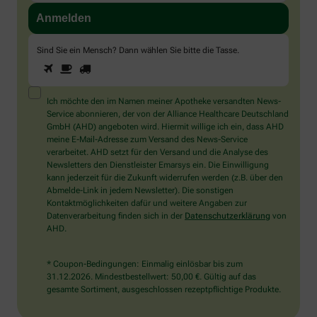
Sind Sie ein Mensch? Dann wählen Sie bitte
die Tasse
.
1
2
3
Sind
Sie
ein
Mensch?
Ich möchte den im Namen meiner Apotheke versandten News-
Dann
Service abonnieren, der von der Alliance Healthcare Deutschland
wählen
GmbH (AHD) angeboten wird. Hiermit willige ich ein, dass AHD
Sie
meine E-Mail-Adresse zum Versand des News-Service
bitte
verarbeitet. AHD setzt für den Versand und die Analyse des
die
Newsletters den Dienstleister Emarsys ein. Die Einwilligung
Tasse.
kann jederzeit für die Zukunft widerrufen werden (z.B. über den
Abmelde-Link in jedem Newsletter). Die sonstigen
Kontaktmöglichkeiten dafür und weitere Angaben zur
Datenverarbeitung finden sich in der
Datenschutzerklärung
von
AHD.
* Coupon-Bedingungen: Einmalig einlösbar bis zum
31.12.2026. Mindestbestellwert: 50,00 €. Gültig auf das
gesamte Sortiment, ausgeschlossen rezeptpflichtige Produkte.