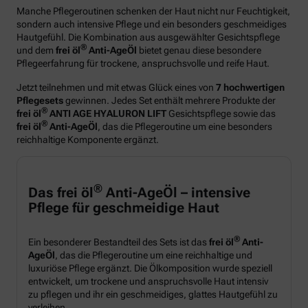
Manche Pflegeroutinen schenken der Haut nicht nur Feuchtigkeit,
sondern auch intensive Pflege und ein besonders geschmeidiges
Hautgefühl. Die Kombination aus ausgewählter Gesichtspflege
®
und dem
frei öl
Anti-AgeÖl
bietet genau diese besondere
Pflegeerfahrung für trockene, anspruchsvolle und reife Haut.
Jetzt teilnehmen und mit etwas Glück eines von
7 hochwertigen
Pflegesets
gewinnen. Jedes Set enthält mehrere Produkte der
®
frei öl
ANTI AGE HYALURON LIFT
Gesichtspflege sowie das
®
frei öl
Anti-AgeÖl
, das die Pflegeroutine um eine besonders
reichhaltige Komponente ergänzt.
®
Das frei öl
Anti-AgeÖl – intensive
Pflege für geschmeidige Haut
®
Ein besonderer Bestandteil des Sets ist das
frei öl
Anti-
AgeÖl
, das die Pflegeroutine um eine reichhaltige und
luxuriöse Pflege ergänzt. Die Ölkomposition wurde speziell
entwickelt, um trockene und anspruchsvolle Haut intensiv
zu pflegen und ihr ein geschmeidiges, glattes Hautgefühl zu
verleihen.