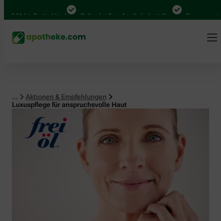
Mal in Deutschland
Online bei Ihrer Apotheke bestellen
Bequem zwischen A
...
Aktionen & Empfehlungen
Luxuspflege für anspruchsvolle Haut