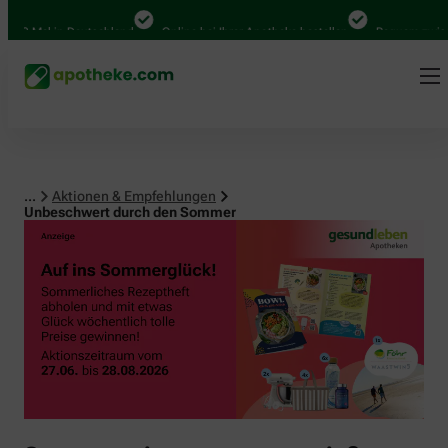
0 Mal in Deutschland
Online bei Ihrer Apotheke bestellen
Bequem zwischen 
...
Aktionen & Empfehlungen
Unbeschwert durch den Sommer