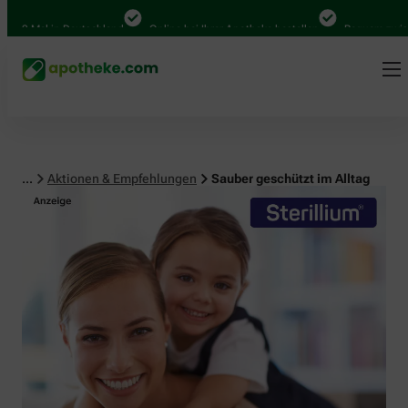
 Mal in Deutschland
Online bei Ihrer Apotheke bestellen
Bequem zwischen 
...
Aktionen & Empfehlungen
Sauber geschützt im Alltag