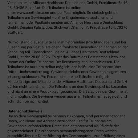
Veranstalter ist Alliance Healthcare Deutschland GmbH, Franklinstraße 46-
48, 60486 Frankfurt. Die Teilnahme ist online
unter www.apotheke.com und per Post möglich. So einfach geht die
Teilnahme am Gewinnspiel – online Eingabemaske ausfüllen und
teilnehmen oder Postkarte senden an: Alliance Healthcare Deutschland
GmbH, Despina Kalaitzidou, Stichwort „Sterilium“, Pragstraße 154, 70376
Stuttgart.
Nur vollständig ausgefüllte Teilnahmeformulare (Pflichtangaben) und bei
Zusendung per Post ausreichend frankierte Einsendungen nehmen an der
Verlosung teil. Einsendeschluss bei Alliance Healthcare Deutschland
GmbH, ist der 28.08.2026. Es gilt das Datum des Poststempels bzw. das
Datum der Online-Teilnahme. Der Rechtsweg ist ausgeschlossen. Die
Teilnahme ist nur unmittelbar möglich; das heißt, eine Teilnahme über
Dritte – insbesondere sog. Gewinnspielclubs oder Gewinnspielagenturen –
ist ausgeschlossen. Pro Person ist nur eine Teilnahme möglich.
Minderjährige und Mitarbeiter der Alliance Healthcare Deutschland GmbH
dürfen nicht teilnehmen. Die Teilnahme an dem Gewinnspiel ist kostenlos
und nicht an einem Produktkauf gebunden. Die Barablöse der Gewinne ist
nicht möglich. Die Gewinner werden aus allen Teilnehmern ausgelost und
schriftlich benachrichtigt.
Datenschutzhinweis
Um an dem Gewinnspiel teilnehmen zu können, sind personenbezogene
Daten, wie Name und Adresse anzugeben. Die für Teilnahme am
Gewinnspiel erforderlichen Daten sind entsprechend als Pflichtfelder
gekennzeichnet. Die erhobenen personenbezogenen Daten werden
ausschließlich zur Durchführung des Gewinnspiels – zur Erfüllung eines