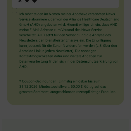
Sie
ein
Mensch?
Ich möchte den im Namen meiner Apotheke versandten News-
Dann
Service abonnieren, der von der Alliance Healthcare Deutschland
wählen
GmbH (AHD) angeboten wird. Hiermit willige ich ein, dass AHD
Sie
meine E-Mail-Adresse zum Versand des News-Service
bitte
verarbeitet. AHD setzt für den Versand und die Analyse des
den
Newsletters den Dienstleister Emarsys ein. Die Einwilligung
Stern.
kann jederzeit für die Zukunft widerrufen werden (z.B. über den
Abmelde-Link in jedem Newsletter). Die sonstigen
Kontaktmöglichkeiten dafür und weitere Angaben zur
Datenverarbeitung finden sich in der
Datenschutzerklärung
von
AHD.
* Coupon-Bedingungen: Einmalig einlösbar bis zum
31.12.2026. Mindestbestellwert: 50,00 €. Gültig auf das
gesamte Sortiment, ausgeschlossen rezeptpflichtige Produkte.