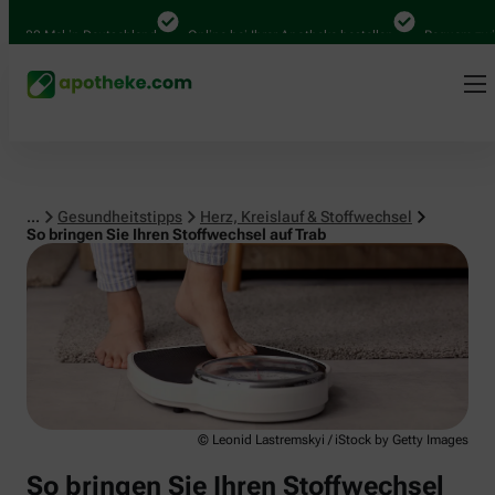
Herz, Kreislauf & Stoffwechsel
00 Mal in Deutschland
Online bei Ihrer Apotheke bestellen
Bequem zwische
...
Gesundheitstipps
Herz, Kreislauf & Stoffwechsel
So bringen Sie Ihren Stoffwechsel auf Trab
© Leonid Lastremskyi / iStock by Getty Images
So bringen Sie Ihren Stoffwechsel