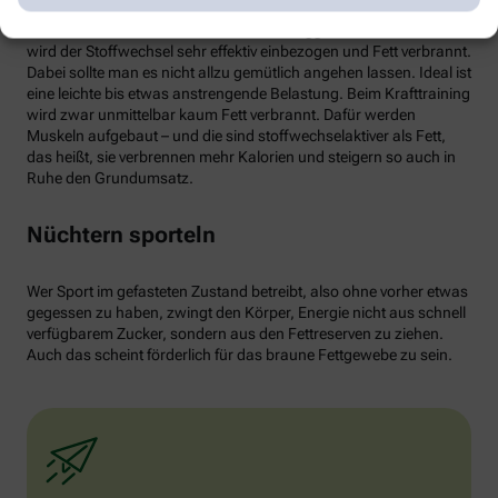
von weißen Fettzellen in braunes Fett begünstigen und dessen
Aktivität erhöhen. Ab circa 30 Minuten Joggen oder Radfahren
wird der Stoffwechsel sehr effektiv einbezogen und Fett verbrannt.
Dabei sollte man es nicht allzu gemütlich angehen lassen. Ideal ist
eine leichte bis etwas anstrengende Belastung. Beim Krafttraining
wird zwar unmittelbar kaum Fett verbrannt. Dafür werden
Muskeln aufgebaut – und die sind stoffwechselaktiver als Fett,
das heißt, sie verbrennen mehr Kalorien und steigern so auch in
Ruhe den Grundumsatz.
Nüchtern sporteln
Wer Sport im gefasteten Zustand betreibt, also ohne vorher etwas
gegessen zu haben, zwingt den Körper, Energie nicht aus schnell
verfügbarem Zucker, sondern aus den Fettreserven zu ziehen.
Auch das scheint förderlich für das braune Fettgewebe zu sein.