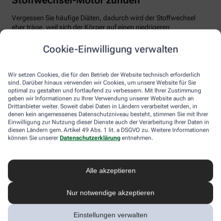
Vergessen Sie häufige Diäten, dadurch wird der Stoffwechsel
eher träge, weil sich der Körper auf einen niedrigeren
Energiebedarf einstellt. Auch Fast Food und Fertiggerichte sollten
vom Speiseplan gestrichen werden. Studien zeigen, dass der
Cookie-Einwilligung verwalten
Körper bei der Verarbeitung von hochverarbeiteten Lebensmitteln
weniger Energie benötigt als für unverarbeitete.
Wir setzen Cookies, die für den Betrieb der Website technisch erforderlich
Tim Hollstein rät zu einer proteinreichen Ernährung (Vorsicht bei
sind. Darüber hinaus verwenden wir Cookies, um unsere Website für Sie
optimal zu gestalten und fortlaufend zu verbessern. Mit Ihrer Zustimmung
Vorerkrankungen wie Nierenleiden!). Denn Proteine sind nicht nur
geben wir Informationen zu Ihrer Verwendung unserer Website auch an
gut für den Muskelaufbau, der Körper benötigt auch viel Energie,
Drittanbieter weiter. Soweit dabei Daten in Ländern verarbeitet werden, in
um Eiweiß abzubauen. Das regt den Stoffwechsel an. Proteine
denen kein angemessenes Datenschutzniveau besteht, stimmen Sie mit Ihrer
stecken vor allem in magerem Fleisch, Fisch und Milchprodukten
Einwilligung zur Nutzung dieser Dienste auch der Verarbeitung Ihrer Daten in
wie Quark und Skyr. Auch sogenannte thermogene Lebensmittel
diesen Ländern gem. Artikel 49 Abs. 1 lit. a DSGVO zu. Weitere Informationen
wie Chilis oder Ingwer können das braune Fettgewebe aktivieren
können Sie unserer
Datenschutzerklärung
entnehmen.
und den Energieverbrauch erhöhen.
In Bewegung kommen
Alle akzeptieren
Der richtige Mix macht’s
Nur notwendige akzeptieren
Ohne regelmäßige Bewegung purzeln die Pfunde meistens nicht.
Einstellungen verwalten
Besonders Ausdauersport kann laut Forschern die Umwandlung