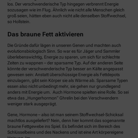
los. Der verschwenderische Typ hingegen verbrennt Energie
sozusagen wie im Flug. Ähnlich wie nicht alle Menschen gleich
groß seien, hätten eben auch nicht alle denselben Stoffwechsel,
so Hollstein.
Das braune Fett aktivieren
Die Gründe dafür lägen in unseren Genen und machten auch
evolutionsbiologisch Sinn. So war es für Jäger und Sammler
überlebenswichtig, Energie zu sparen, um sich für schlechte
Zeiten zu wappnen – der sparsame Typ. Auf der anderen Seite
könnte der verschwenderische Typ besser an Kälte angepasst
gewesen sein: Anstatt überschüssige Energie als Fettdepots
einzulagern, gibt sein Körper sie als Wärme ab. Sparsame Typen
essen also nicht unbedingt mehr, sie gehen nur grundlegend
anders mit Energie um. Auch Hormone spielten eine Rolle. So sei
etwa das „Hungerhormon“ Ghrelin bei den Verschwendern
weniger stark ausgeprägt.
Gene, Hormone – also ist man seinem Stoffwechsel-Schicksal
machtlos ausgeliefert? Nein, denn hier kommt das sogenannte
braune Fettgewebe ins Spiel. Es befindet sich im Bereich des
Schlüsselbeins und des Nackens und ist eine Art körpereigene