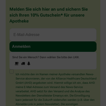
Melden Sie sich hier an und sichern Sie
sich Ihren 10% Gutschein* für unsere
Apotheke
Sind Sie ein Mensch? Dann wählen Sie bitte
den LKW
.
1
2
3
Sind
Sie
ein
Mensch?
Ich möchte den im Namen meiner Apotheke versandten News-
Dann
Service abonnieren, der von der Alliance Healthcare Deutschland
wählen
GmbH (AHD) angeboten wird. Hiermit willige ich ein, dass AHD
Sie
meine E-Mail-Adresse zum Versand des News-Service
bitte
verarbeitet. AHD setzt für den Versand und die Analyse des
den
Newsletters den Dienstleister Emarsys ein. Die Einwilligung
LKW.
kann jederzeit für die Zukunft widerrufen werden (z.B. über den
Abmelde-Link in jedem Newsletter). Die sonstigen