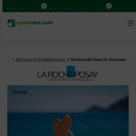
al in Deutschland
Online bei Ihrer Apotheke bestellen
Bequem zwischen Ab
...
Aktionen & Empfehlungen
Strahlende Haut im Sommer