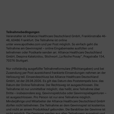
Teilnahmebedingungen
Veranstalter ist Alliance Healthcare Deutschland GmbH, Franklinstraße 46-
48, 60486 Frankfurt. Die Teilnahme ist online
unter www.apotheke.com und per Post möglich. So einfach geht die
Teilnahme am Gewinnspiel – online Eingabemaske ausfüllen und
teilnehmen oder Postkarte senden an: Alliance Healthcare Deutschland
GmbH, Despina Kalaitzidou, Stichwort „La Roche Posay“, Pragstraße 154,
70376 Stuttgart.
Nur vollständig ausgefüllte Teilnahmeformulare (Pflichtangaben) und bei
Zusendung per Post ausreichend frankierte Einsendungen nehmen an der
Verlosung teil. Einsendeschluss bei Alliance Healthcare Deutschland
GmbH, ist der 28.08.2026. Es gilt das Datum des Poststempels bzw. das
Datum der Online-Teilnahme. Der Rechtsweg ist ausgeschlossen. Die
Teilnahme ist nur unmittelbar möglich; das heißt, eine Teilnahme über
Dritte – insbesondere sog. Gewinnspielclubs oder Gewinnspielagenturen –
ist ausgeschlossen. Pro Person ist nur eine Teilnahme möglich.
Minderjährige und Mitarbeiter der Alliance Healthcare Deutschland GmbH
dürfen nicht teilnehmen. Die Teilnahme an dem Gewinnspiel ist kostenlos
und nicht an einem Produktkauf gebunden. Die Barablöse der Gewinne ist
nicht möglich. Die Gewinner werden aus allen Teilnehmern ausgelost und