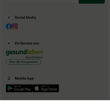
Social Media
Ein Service von
Über die Kooperation
Mobile App