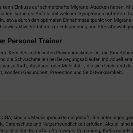
as kann Einfluss auf schmerzhafte Migräne-Attacken haben. Mi
esthalten, wann die Anfälle mit welchen Symptomen auftreten. D
ln, etwa durch den optimalen Einnahmezeitpunkt von Migräne-
it sowie aktive Verfahren zur Entspannung und Stressbewältigu
r Personal Trainer
nders. Kern des zertifizierten Präventionskurses ist ein Smartp
 und die Schwachstellen bei Bewegungsabläufen individuell anal
twa zu Kraft, Ausdauer oder Mobilität –, die sich leicht und dau
t, sondern Gesundheit, Prävention und Selbstwirksamkeit.
DiGA) sind als Medizinprodukte eingestuft. Sie unterliegen g
, Datenschutz und Nutzerfreundlichkeit erfüllen. Aktuell sin
eispiel in den Bereichen Atemwege, Verdauung, Krebs oder Psy