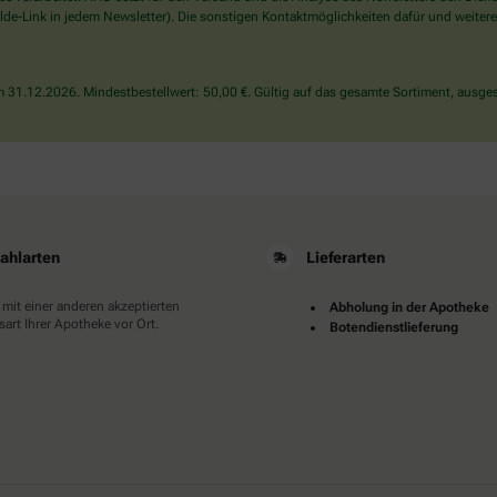
wählen
de-Link in jedem Newsletter). Die sonstigen Kontaktmöglichkeiten dafür und weitere
Sie
bitte
das
31.12.2026. Mindestbestellwert: 50,00 €. Gültig auf das gesamte Sortiment, ausges
Auto.
ahlarten
Lieferarten
 mit einer anderen akzeptierten
Abholung in der Apotheke
art Ihrer Apotheke vor Ort.
Botendienstlieferung