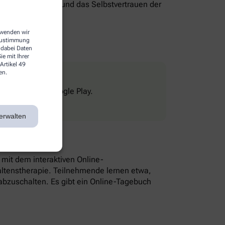
genverantwortung und das Selbstvertrauen der
erwenden wir
 Zustimmung
 dabei Daten
e mit Ihrer
Artikel 49
en.
Store und bei Google Play.
erwalten
n mit dem interaktiven Online-
altenstherapie. Teilnehmende lernen etwa,
bzuschalten. Es gibt ein Online-Tagebuch