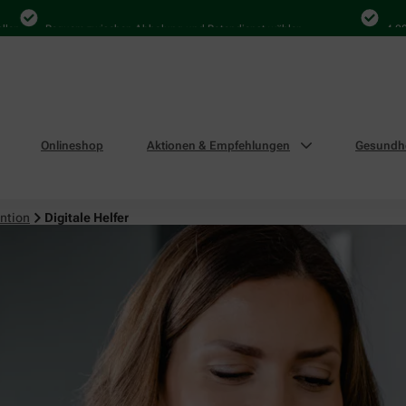
Bequem zwischen Abholung und Botendienst wählen
4.000 Mal 
Onlineshop
Aktionen & Empfehlungen
Gesundhe
ntion
Digitale Helfer