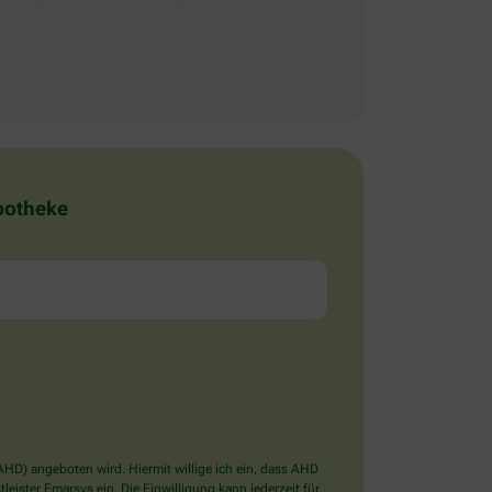
Apotheke
D) angeboten wird. Hiermit willige ich ein, dass AHD
ister Emarsys ein. Die Einwilligung kann jederzeit für