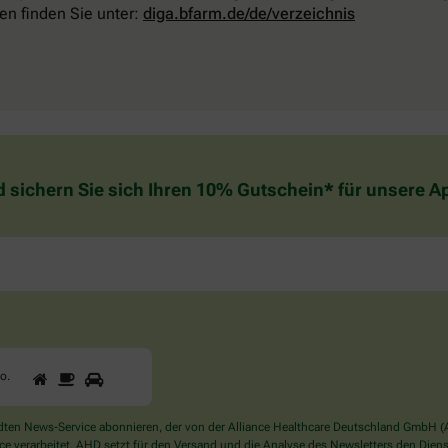
en finden Sie unter:
diga.bfarm.de/de/verzeichnis
d sichern Sie sich Ihren 10% Gutschein* für unsere 
1
2
3
Sind
to
.
Sie
ein
Mensch?
en News-Service abonnieren, der von der Alliance Healthcare Deutschland GmbH (AH
Dann
verarbeitet. AHD setzt für den Versand und die Analyse des Newsletters den Dienstle