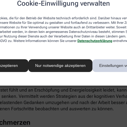
Cookie-Einwilligung verwalten
ieren. Gleichzeitig fördert die App die Selbstwahrnehmung, Ei
kies, die für den Betrieb der Website technisch erforderlich sind. Darüber hinaus v
nsere Website für Sie optimal zu gestalten und fortlaufend zu verbessern. Mit Ihrer
ormationen zu Ihrer Verwendung unserer Website auch an Drittanbieter weiter. Soweit
rarbeitet werden, in denen kein angemessenes Datenschutzniveau besteht, stimmen Si
ur Nutzung dieser Dienste auch der Verarbeitung Ihrer Daten in diesen Ländern gem. 
 DSGVO zu. Weitere Informationen können Sie unserer
Datenschutzerklärung
entnehm
infach digital einlösen: Die apotheke.com-App gibt’s im App 
kzeptieren
Nur notwendige akzeptieren
Einstellungen v
 Burnout
astet fühlt und an Erschöpfung und Energielosigkeit leidet, kan
 senken. Vermittelt werden Strategien aus der kognitiven Verh
 belastenden Gedanken umzugehen und nach der Arbeit besser a
enen Fortschritte beobachten und auswerten zu können.
schmerzen