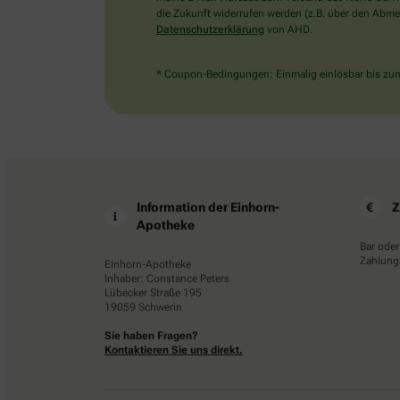
die Zukunft widerrufen werden (z.B. über den Abmel
Datenschutzerklärung
von AHD.
* Coupon-Bedingungen: Einmalig einlösbar bis zum 
Information der Einhorn-
Z
Apotheke
Bar oder
Zahlungs
Einhorn-Apotheke
Inhaber: Constance Peters
Lübecker Straße 195
19059 Schwerin
Sie haben Fragen?
Kontaktieren Sie uns direkt.