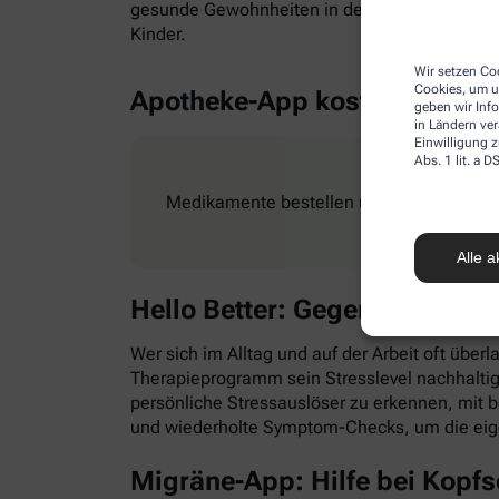
gesunde Gewohnheiten in den Alltag zu integr
Kinder.
Wir setzen Coo
Cookies, um u
Apotheke-App kostenlos
geben wir Inf
in Ländern ve
Einwilligung z
Abs. 1 lit. a
Medikamente bestellen und Rezepte ganz e
Alle a
Hello Better: Gegen Stress &
Wer sich im Alltag und auf der Arbeit oft überl
Therapieprogramm sein Stresslevel nachhaltig
persönliche Stressauslöser zu erkennen, mit
und wiederholte Symptom-Checks, um die eig
Migräne-App: Hilfe bei Kopf