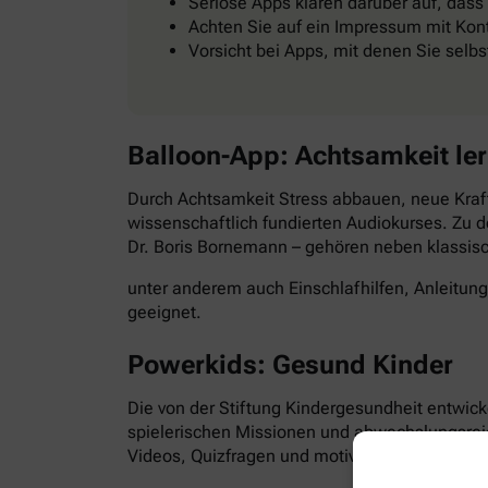
Seriöse Apps klären darüber auf, dass
Achten Sie auf ein Impressum mit Kont
Vorsicht bei Apps, mit denen Sie selb
Balloon-App: Achtsamkeit le
Durch Achtsamkeit Stress abbauen, neue Kraft
wissenschaftlich fundierten Audiokurses. Zu d
Dr. Boris Bornemann – gehören neben klassi
unter anderem auch Einschlafhilfen, Anleitun
geeignet.
Powerkids: Gesund Kinder
Die von der Stiftung Kindergesundheit entwick
spielerischen Missionen und abwechslungsre
Videos, Quizfragen und motivierende Aufgabe