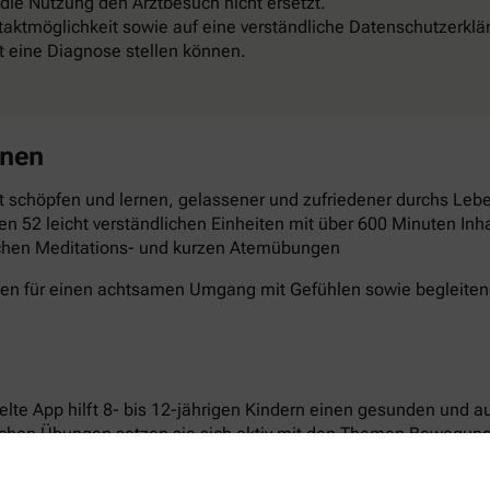
 die Nutzung den Arztbesuch nicht ersetzt.
aktmöglichkeit sowie auf eine verständliche Datenschutzerklä
st eine Diagnose stellen können.
rnen
 schöpfen und lernen, gelassener und zufriedener durchs Leben
en 52 leicht verständlichen Einheiten mit über 600 Minuten Inha
schen Meditations- und kurzen Atemübungen
gen für einen achtsamen Umgang mit Gefühlen sowie begleitende
elte App hilft 8- bis 12-jährigen Kindern einen gesunden und 
ichen Übungen setzen sie sich aktiv mit den Themen Bewegun
n laden dazu ein, Neues auszuprobieren und