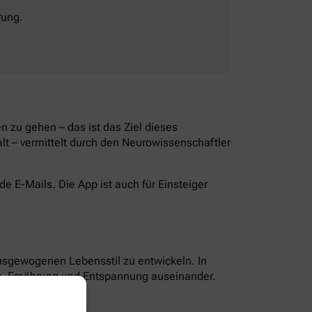
rung.
 zu gehen – das ist das Ziel dieses
lt – vermittelt durch den Neurowissenschaftler
 E-Mails. Die App ist auch für Einsteiger
ausgewogenen Lebensstil zu entwickeln. In
g, Ernährung und Entspannung auseinander.