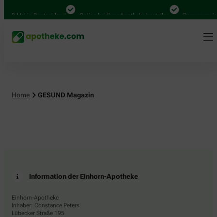
.000 Mal in Deutschland
Online bei Ihrer Apotheke bestellen
Bequem zwisc
Home
GESUND Magazin
Information der Einhorn-Apotheke
Einhorn-Apotheke
Inhaber: Constance Peters
Lübecker Straße 195