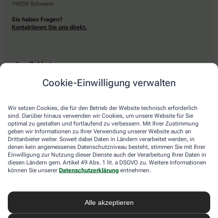
19059 Schwerin
Sie haben Fragen?
Kontaktieren Sie uns direkt.
Zahlarten
Cookie-Einwilligung verwalten
Bar oder mit einer anderen akzeptierten Zahlungsart Ihrer Apotheke vor Ort.
Wir setzen Cookies, die für den Betrieb der Website technisch erforderlich
sind. Darüber hinaus verwenden wir Cookies, um unsere Website für Sie
Lieferarten
optimal zu gestalten und fortlaufend zu verbessern. Mit Ihrer Zustimmung
geben wir Informationen zu Ihrer Verwendung unserer Website auch an
Drittanbieter weiter. Soweit dabei Daten in Ländern verarbeitet werden, in
Abholung in der Apotheke
denen kein angemessenes Datenschutzniveau besteht, stimmen Sie mit Ihrer
Botendienstlieferung
Einwilligung zur Nutzung dieser Dienste auch der Verarbeitung Ihrer Daten in
diesen Ländern gem. Artikel 49 Abs. 1 lit. a DSGVO zu. Weitere Informationen
können Sie unserer
Datenschutzerklärung
entnehmen.
apotheke.com Informationen
Alle akzeptieren
Newsletter