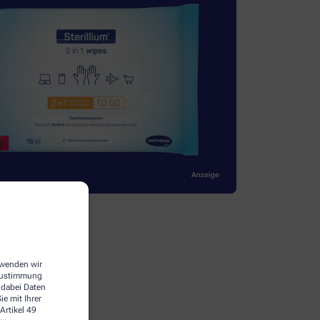
erwenden wir
 Zustimmung
 dabei Daten
e mit Ihrer
Artikel 49