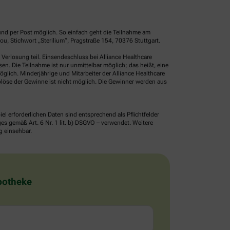
und per Post möglich. So einfach geht die Teilnahme am
, Stichwort „Sterilium“, Pragstraße 154, 70376 Stuttgart.
erlosung teil. Einsendeschluss bei Alliance Healthcare
. Die Teilnahme ist nur unmittelbar möglich; das heißt, eine
glich. Minderjährige und Mitarbeiter der Alliance Healthcare
löse der Gewinne ist nicht möglich. Die Gewinner werden aus
erforderlichen Daten sind entsprechend als Pflichtfelder
 gemäß Art. 6 Nr. 1 lit. b) DSGVO – verwendet. Weitere
g einsehbar.
Apotheke