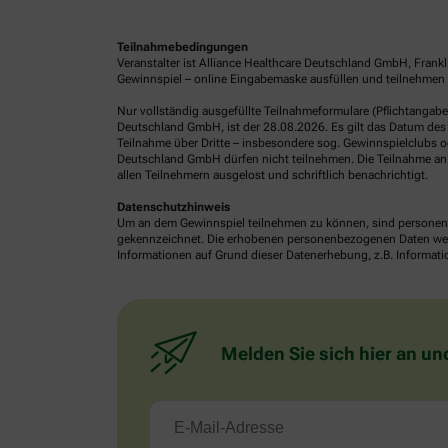
Teilnahmebedingungen
Veranstalter ist Alliance Healthcare Deutschland GmbH, Frank
Gewinnspiel – online Eingabemaske ausfüllen und teilnehmen o
Nur vollständig ausgefüllte Teilnahmeformulare (Pflichtangab
Deutschland GmbH, ist der 28.08.2026. Es gilt das Datum des 
Teilnahme über Dritte – insbesondere sog. Gewinnspielclubs od
Deutschland GmbH dürfen nicht teilnehmen. Die Teilnahme an 
allen Teilnehmern ausgelost und schriftlich benachrichtigt.
Datenschutzhinweis
Um an dem Gewinnspiel teilnehmen zu können, sind personenb
gekennzeichnet. Die erhobenen personenbezogenen Daten werde
Informationen auf Grund dieser Datenerhebung, z.B. Informatio
Melden Sie sich hier an un