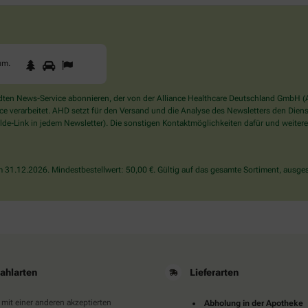
1
2
3
Sind
um
.
Sie
ein
Mensch?
en News-Service abonnieren, der von der Alliance Healthcare Deutschland GmbH (AH
Dann
verarbeitet. AHD setzt für den Versand und die Analyse des Newsletters den Dienstle
wählen
de-Link in jedem Newsletter). Die sonstigen Kontaktmöglichkeiten dafür und weitere
Sie
bitte
den
31.12.2026. Mindestbestellwert: 50,00 €. Gültig auf das gesamte Sortiment, ausges
Baum.
ahlarten
Lieferarten
 mit einer anderen akzeptierten
Abholung in der Apotheke