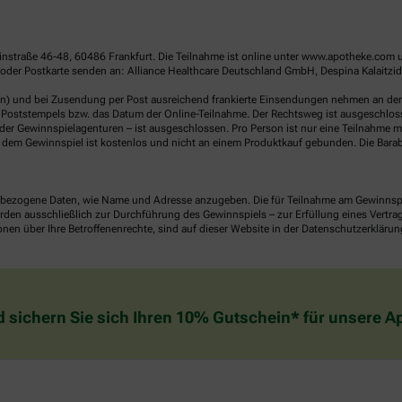
linstraße 46-48, 60486 Frankfurt. Die Teilnahme ist online unter www.apotheke.com 
der Postkarte senden an: Alliance Healthcare Deutschland GmbH, Despina Kalaitzidou
en) und bei Zusendung per Post ausreichend frankierte Einsendungen nehmen an der V
Poststempels bzw. das Datum der Online-Teilnahme. Der Rechtsweg ist ausgeschlossen
er Gewinnspielagenturen – ist ausgeschlossen. Pro Person ist nur eine Teilnahme mö
dem Gewinnspiel ist kostenlos und nicht an einem Produktkauf gebunden. Die Barab
ezogene Daten, wie Name und Adresse anzugeben. Die für Teilnahme am Gewinnspiel 
n ausschließlich zur Durchführung des Gewinnspiels – zur Erfüllung eines Vertrages
nen über Ihre Betroffenenrechte, sind auf dieser Website in der Datenschutzerklärun
d sichern Sie sich Ihren 10% Gutschein* für unsere 