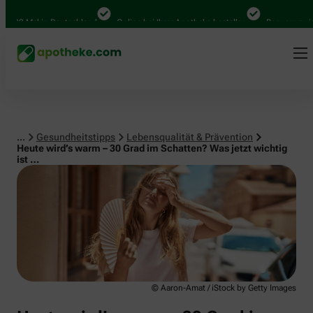
Lebensqualität & Prävention
00 Mal in Deutschland
Online bei Ihrer Apotheke bestellen
Bequem zwischen
...
Gesundheitstipps
Lebensqualität & Prävention
Heute wird’s warm – 30 Grad im Schatten? Was jetzt wichtig
ist …
© Aaron-Amat / iStock by Getty Images