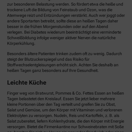
zur besonderen Belastung werden. So fördert etwa die heiße und
trockene Luft die Bildung von Feinstaub und Ozon, was die
Atemwege reizt und Entzündungen verstärkt. Auch wer joggt oder
andere Sportarten betreibt, sollte diese an heißen Tagen daher
besser in die frühen Morgenstunden oder auf den Abend
verlegen. Bei Diabetes wiederum beeinträchtigt eine verminderte
Schweißbildung infolge weniger aktiver Nerven die natürliche
Körperkühlung.
Besonders ältere Patienten trinken zudem oft zu wenig. Dadurch
steigt der Blutzuckerspiegel und das Risiko für
Stoffwechselentgleisungen erhöht sich. Achten Sie deshalb an
heißen Tagen ganz besonders auf Ihre Gesundheit.
Leichte Küche
Finger weg von Bratwurst, Pommes & Co. Fettes Essen an heißen
Tagen belastetet den Kreislauf. Essen Sie jetzt lieber mehrere
kleine Portionen über den Tag verteilt und greifen Sie zu Obst,
Salat und Gemüse, um den Körper mit Vitaminen und verlorenen
Elektrolyten zu versorgen. Nudeln, Reis und Kartoffeln, z. B. als
Salat zubereitet, liefern Kohlenhydrate, die den Körper mit Energie
versorgen. Bietet die Firmenkantine nur Schweinebraten mit Soße