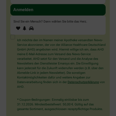
Sind Sie ein Mensch? Dann wählen Sie bitte
das Herz
.
1
2
3
Sind
Sie
ein
Mensch?
Ich möchte den im Namen meiner Apotheke versandten News-
Dann
Service abonnieren, der von der Alliance Healthcare Deutschland
wählen
GmbH (AHD) angeboten wird. Hiermit willige ich ein, dass AHD
Sie
meine E-Mail-Adresse zum Versand des News-Service
bitte
verarbeitet. AHD setzt für den Versand und die Analyse des
das
Newsletters den Dienstleister Emarsys ein. Die Einwilligung
Herz.
kann jederzeit für die Zukunft widerrufen werden (z.B. über den
Abmelde-Link in jedem Newsletter). Die sonstigen
Kontaktmöglichkeiten dafür und weitere Angaben zur
Datenverarbeitung finden sich in der
Datenschutzerklärung
von
AHD.
* Coupon-Bedingungen: Einmalig einlösbar bis zum
31.12.2026. Mindestbestellwert: 50,00 €. Gültig auf das
gesamte Sortiment, ausgeschlossen rezeptpflichtige Produkte.