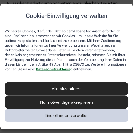
Flüssigkeitsverlust durch Schwitzen auszugleichen. Der ist im
Sommer nämlich oft doppelt so hoch wie bei moderaten
Cookie-Einwilligung verwalten
Temperaturen. Trinken wir zu wenig, sind Kopfschmerzen und
Konzentrationsprobleme meist die Folge.
Weniger bekannt ist, dass ein Flüssigkeitsmangel auch anderen
Wir setzen Cookies, die für den Betrieb der Website technisch erforderlich
sind. Darüber hinaus verwenden wir Cookies, um unsere Website für Sie
Organen zusetzt. So kann Hitzestress auch ernsthaft die Nieren
optimal zu gestalten und fortlaufend zu verbessern. Mit Ihrer Zustimmung
schädigen – und zwar nachhaltig und auch bei gesunden
geben wir Informationen zu Ihrer Verwendung unserer Website auch an
Menschen. Als Faustregel gilt: Zwei bis drei Liter täglich sollten es
Drittanbieter weiter. Soweit dabei Daten in Ländern verarbeitet werden, in
sein. Die besten Durstlöscher: Mineralwasser, ungesüßte Kräuter-
denen kein angemessenes Datenschutzniveau besteht, stimmen Sie mit Ihrer
und Früchtetees oder verdünnte Säfte. Auch wasserreiches Obst
Einwilligung zur Nutzung dieser Dienste auch der Verarbeitung Ihrer Daten in
und Gemüse wie Melonen, Gurken oder Tomaten kann
diesen Ländern gem. Artikel 49 Abs. 1 lit. a DSGVO zu. Weitere Informationen
können Sie unserer
Datenschutzerklärung
entnehmen.
Flüssigkeitsverluste ausgleichen. Bei Herz-Kreislauf- oder
Nierenerkrankungen sollte man die Trinkmenge ärztlich
besprechen.
Alle akzeptieren
Sonnenstich, Hitzeerschöpfung und
Hitzschlag: Was ist das eigentlich?
Nur notwendige akzeptieren
Der lange Strandtag in der Sonne, der anstrengende Sport bei 30
Einstellungen verwalten
Grad oder einfach nur die drückende Hitze in der Stadt:
Hitzeerkrankungen können mitunter lebensbedrohlich sein.
Worauf Sie achten sollten.