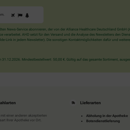
1
2
3
Sind
um
.
Sie
ein
Mensch?
en News-Service abonnieren, der von der Alliance Healthcare Deutschland GmbH (AH
Dann
verarbeitet. AHD setzt für den Versand und die Analyse des Newsletters den Dienstle
wählen
de-Link in jedem Newsletter). Die sonstigen Kontaktmöglichkeiten dafür und weitere
Sie
bitte
den
31.12.2026. Mindestbestellwert: 50,00 €. Gültig auf das gesamte Sortiment, ausges
Baum.
ahlarten
Lieferarten
 mit einer anderen akzeptierten
Abholung in der Apotheke
art Ihrer Apotheke vor Ort.
Botendienstlieferung