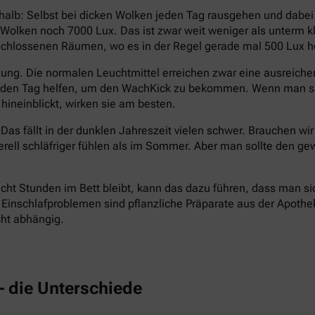
halb: Selbst bei dicken Wolken jeden Tag rausgehen und dabe
en Wolken noch 7000 Lux. Das ist zwar weit weniger als unterm
eschlossenen Räumen, wo es in der Regel gerade mal 500 Lux hel
ng. Die normalen Leuchtmittel erreichen zwar eine ausreichend
n den Tag helfen, um den WachKick zu bekommen. Wenn man si
hineinblickt, wirken sie am besten.
Das fällt in der dunklen Jahreszeit vielen schwer. Brauchen wi
erell schläfriger fühlen als im Sommer. Aber man sollte den
cht Stunden im Bett bleibt, kann das dazu führen, dass man si
inschlafproblemen sind pflanzliche Präparate aus der Apotheke 
cht abhängig.
– die Unterschiede