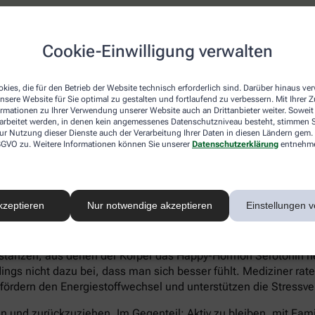
atienten eher Ein- und Durchschlafstörungen anstatt eines hö
Cookie-Einwilligung verwalten
 statt Heißhungerattacken. Ein Anzeichen für eine Depression 
können sich zu kaum etwas aufraffen und sind permanent ersch
Suizidgedanken sind typisch.
kies, die für den Betrieb der Website technisch erforderlich sind. Darüber hinaus v
nsere Website für Sie optimal zu gestalten und fortlaufend zu verbessern. Mit Ihrer
on – auch wenn ein Angehöriger betroffen ist – sollte man sic
ormationen zu Ihrer Verwendung unserer Website auch an Drittanbieter weiter. Soweit
rarbeitet werden, in denen kein angemessenes Datenschutzniveau besteht, stimmen Si
iftung Deutsche Depressionshilfe auf:
ur Nutzung dieser Dienste auch der Verarbeitung Ihrer Daten in diesen Ländern gem. 
 DSGVO zu. Weitere Informationen können Sie unserer
Datenschutzerklärung
entnehm
kzeptieren
Nur notwendige akzeptieren
Einstellungen v
voller Süßkram sind. Schokolade macht tatsächlich glücklich. I
tanzen, aus denen der Körper das Happy-Hormon Serotonin herst
gs nicht dazu bei, dass man sich besser fühlt. Mediziner rate
 fördern den Energiestoffwechsel und unterstützen die Stressve
eln und zurückzuziehen. Im Gegenteil: Aktiv zu bleiben, mit Fa