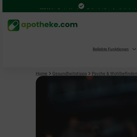
Psyche & Wohlbefinden
4.000 Mal in Deutschland
Online bei Ihrer Apotheke bestellen
Beliebte Funktionen
Home
Gesundheitstipps
Psyche & Wohlbefinde