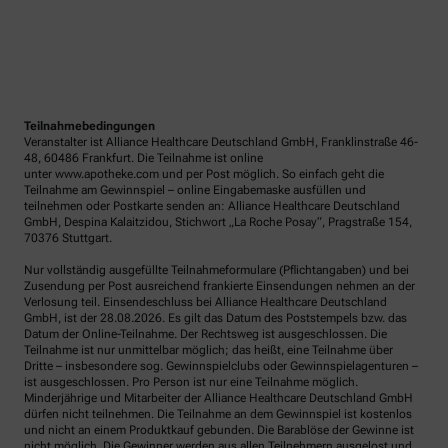
Teilnahmebedingungen
Veranstalter ist Alliance Healthcare Deutschland GmbH, Franklinstraße 46-
48, 60486 Frankfurt. Die Teilnahme ist online
unter www.apotheke.com und per Post möglich. So einfach geht die
Teilnahme am Gewinnspiel – online Eingabemaske ausfüllen und
teilnehmen oder Postkarte senden an: Alliance Healthcare Deutschland
GmbH, Despina Kalaitzidou, Stichwort „La Roche Posay“, Pragstraße 154,
70376 Stuttgart.
Nur vollständig ausgefüllte Teilnahmeformulare (Pflichtangaben) und bei
Zusendung per Post ausreichend frankierte Einsendungen nehmen an der
Verlosung teil. Einsendeschluss bei Alliance Healthcare Deutschland
GmbH, ist der 28.08.2026. Es gilt das Datum des Poststempels bzw. das
Datum der Online-Teilnahme. Der Rechtsweg ist ausgeschlossen. Die
Teilnahme ist nur unmittelbar möglich; das heißt, eine Teilnahme über
Dritte – insbesondere sog. Gewinnspielclubs oder Gewinnspielagenturen –
ist ausgeschlossen. Pro Person ist nur eine Teilnahme möglich.
Minderjährige und Mitarbeiter der Alliance Healthcare Deutschland GmbH
dürfen nicht teilnehmen. Die Teilnahme an dem Gewinnspiel ist kostenlos
und nicht an einem Produktkauf gebunden. Die Barablöse der Gewinne ist
nicht möglich. Die Gewinner werden aus allen Teilnehmern ausgelost und