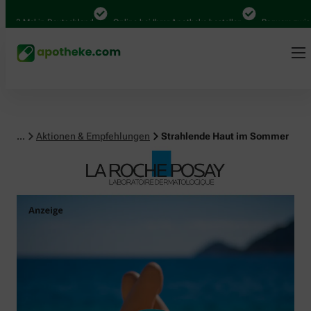
al in Deutschland
Online bei Ihrer Apotheke bestellen
Bequem zwischen Ab
...
Aktionen & Empfehlungen
Strahlende Haut im Sommer