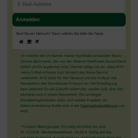
Sind Sie ein Mensch? Dann wählen Sie bitte
die Tasse
.
1
2
3
Sind
Sie
ein
Mensch?
Ich möchte den im Namen meiner Apotheke versandten News-
Dann
Service abonnieren, der von der Alliance Healthcare Deutschland
wählen
GmbH (AHD) angeboten wird. Hiermit willige ich ein, dass AHD
Sie
meine E-Mail-Adresse zum Versand des News-Service
bitte
verarbeitet. AHD setzt für den Versand und die Analyse des
die
Newsletters den Dienstleister Emarsys ein. Die Einwilligung
Tasse.
kann jederzeit für die Zukunft widerrufen werden (z.B. über den
Abmelde-Link in jedem Newsletter). Die sonstigen
Kontaktmöglichkeiten dafür und weitere Angaben zur
Datenverarbeitung finden sich in der
Datenschutzerklärung
von
AHD.
* Coupon-Bedingungen: Einmalig einlösbar bis zum
31.12.2026. Mindestbestellwert: 50,00 €. Gültig auf das
gesamte Sortiment, ausgeschlossen rezeptpflichtige Produkte.