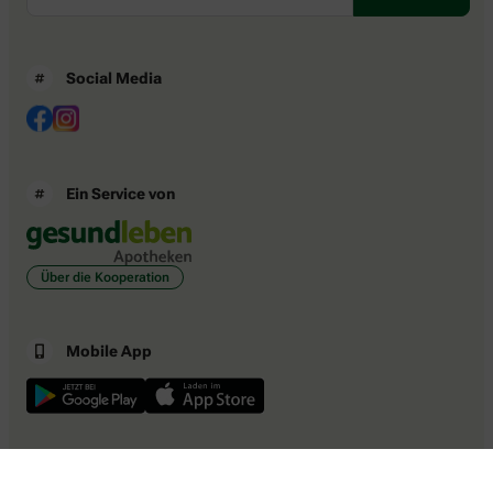
Social Media
Ein Service von
Über die Kooperation
Mobile App