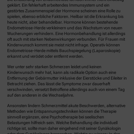
geklärt. Ein fehlerhaft arbeitendes Immunsystem und ein
gestörtes Zusammenspiel der Hormone scheinen eine Rolle zu
spielen, ebenso erbliche Faktoren. Heilbar ist die Erkrankung bis
heute nicht, aber behandelbar. Hormone können bestehende
Endometriose-Herde verkleinern und das Wachstum von neuen
Wucherungen verhindern. Eine Hormonbehandlung ist allerdings
oft auch mit starken Nebenwirkungen verbunden. Für Frauen mit
Kinderwunsch kommt sie meist nicht infrage. Operativ können
Endometriose-Herde mittels Bauchspiegelung (Laparoskopie)
erkannt und verödet oder entfernt werden.
Wer unter sehr starken Schmerzen leidet und keinen
Kinderwunsch mehr hat, kann als radikale Option auch eine
Entfernung der Gebärmutter inklusive der Eierstöcke und Eileiter in
Betracht ziehen. Das lässt die Symptome zwar dauerhaft
verschwinden, versetzt Betroffene allerdings auch von einem Tag
auf den anderen in die Wechseljahre.
Ansonsten lindern Schmerzmittel akute Beschwerden, alternative
Methoden wie Entspannungstechniken können die Therapie
sinnvoll ergänzen, eine Psychotherapie bei seelischen
Belastungen hilfreich sein. Welche Behandlung die individuell
richtige ist, sollte man daher eingehend mit seiner Gynäkologin
oder dem Gynäkologen besprechen. Wichtig zu wissen: In den