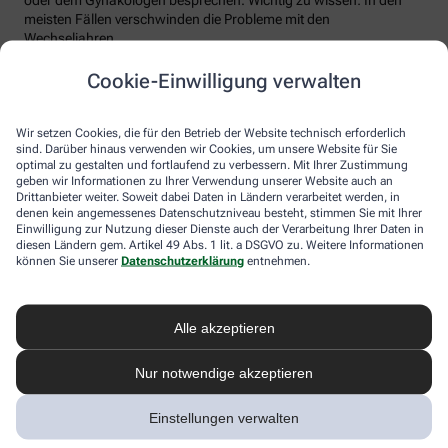
meisten Fällen verschwinden die Probleme mit den
Wechseljahren.
Voraussetzung für eine erfolgreiche Behandlung ist allerdings
Cookie-Einwilligung verwalten
immer, dass die Endometriose auch als solche erkannt wird.
Regelmäßig heftige Regelschmerzen sollten Frauen deshalb ernst
nehmen und ärztlich abklären lassen. Und sich auf keinen Fall
Wir setzen Cookies, die für den Betrieb der Website technisch erforderlich
einreden lassen, sie seien normal.
sind. Darüber hinaus verwenden wir Cookies, um unsere Website für Sie
optimal zu gestalten und fortlaufend zu verbessern. Mit Ihrer Zustimmung
geben wir Informationen zu Ihrer Verwendung unserer Website auch an
Drittanbieter weiter. Soweit dabei Daten in Ländern verarbeitet werden, in
denen kein angemessenes Datenschutzniveau besteht, stimmen Sie mit Ihrer
Einwilligung zur Nutzung dieser Dienste auch der Verarbeitung Ihrer Daten in
diesen Ländern gem. Artikel 49 Abs. 1 lit. a DSGVO zu. Weitere Informationen
können Sie unserer
Datenschutzerklärung
entnehmen.
Alle akzeptieren
Melden Sie sich hier an und sichern Sie
Nur notwendige akzeptieren
sich Ihren 10% Gutschein* für unsere
Apotheke
Einstellungen verwalten