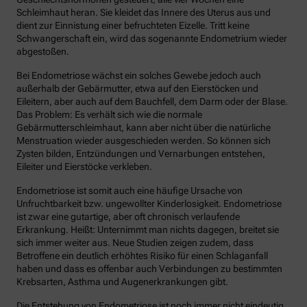
Schleimhaut heran. Sie kleidet das Innere des Uterus aus und
dient zur Einnistung einer befruchteten Eizelle. Tritt keine
Schwangerschaft ein, wird das sogenannte Endometrium wieder
abgestoßen.
Bei Endometriose wächst ein solches Gewebe jedoch auch
außerhalb der Gebärmutter, etwa auf den Eierstöcken und
Eileitern, aber auch auf dem Bauchfell, dem Darm oder der Blase.
Das Problem: Es verhält sich wie die normale
Gebärmutterschleimhaut, kann aber nicht über die natürliche
Menstruation wieder ausgeschieden werden. So können sich
Zysten bilden, Entzündungen und Vernarbungen entstehen,
Eileiter und Eierstöcke verkleben.
Endometriose ist somit auch eine häufige Ursache von
Unfruchtbarkeit bzw. ungewollter Kinderlosigkeit. Endometriose
ist zwar eine gutartige, aber oft chronisch verlaufende
Erkrankung. Heißt: Unternimmt man nichts dagegen, breitet sie
sich immer weiter aus. Neue Studien zeigen zudem, dass
Betroffene ein deutlich erhöhtes Risiko für einen Schlaganfall
haben und dass es offenbar auch Verbindungen zu bestimmten
Krebsarten, Asthma und Augenerkrankungen gibt.
Die Entstehung von Endometriose ist noch immer nicht eindeutig