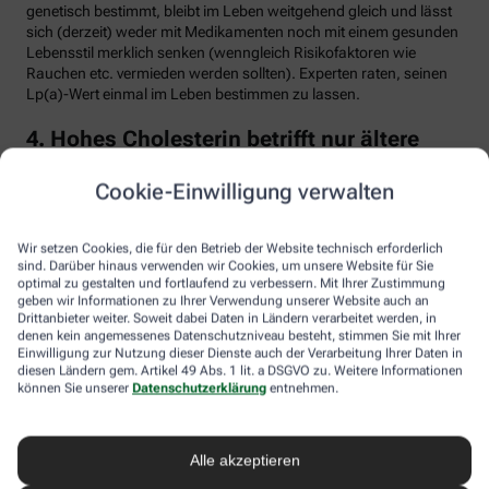
genetisch bestimmt, bleibt im Leben weitgehend gleich und lässt
sich (derzeit) weder mit Medikamenten noch mit einem gesunden
Lebensstil merklich senken (wenngleich Risikofaktoren wie
Rauchen etc. vermieden werden sollten). Experten raten, seinen
Lp(a)-Wert einmal im Leben bestimmen zu lassen.
4. Hohes Cholesterin betrifft nur ältere
Menschen
Cookie-Einwilligung verwalten
Falsch. Zwar steigt das Risiko für erhöhte Cholesterinwerte mit
zunehmendem Alter. Menschen mit sogenannter familiärer
Hypercholesterinämie (FH) haben jedoch schon von Geburt an
Wir setzen Cookies, die für den Betrieb der Website technisch erforderlich
erhöhte Blutfettwerte. Bei der erblich bedingten
sind. Darüber hinaus verwenden wir Cookies, um unsere Website für Sie
optimal zu gestalten und fortlaufend zu verbessern. Mit Ihrer Zustimmung
Stoffwechselerkrankung sammelt sich durch einen Gendefekt
geben wir Informationen zu Ihrer Verwendung unserer Website auch an
sehr viel LDL-Cholesterin im Blut an (über 190 bis 500 mg/dl) und
Drittanbieter weiter. Soweit dabei Daten in Ländern verarbeitet werden, in
lagert sich an den Wänden der Arterien und Venen ab. Betroffene
denen kein angemessenes Datenschutzniveau besteht, stimmen Sie mit Ihrer
entwickeln oft schon im jungen Erwachsenenalter eine
Einwilligung zur Nutzung dieser Dienste auch der Verarbeitung Ihrer Daten in
Arteriosklerose.
diesen Ländern gem. Artikel 49 Abs. 1 lit. a DSGVO zu. Weitere Informationen
können Sie unserer
Datenschutzerklärung
entnehmen.
Unbehandelt erkrankt etwa die Hälfte der Männer schon vor dem
50. Lebensjahr an einer koronaren Herzkrankheit (KHK), die zum
Herzinfarkt oder plötzlichem Herztod führen kann. Frauen sind
Alle akzeptieren
bis zur Menopause durch Hormone besser geschützt, bei ihnen
sind es rund 30 Prozent bis zum Alter von 60 Jahren. Die familiäre