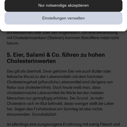
Nur notwendige akzeptieren
Hypercholesterinämie kommt bei etwa einer von 300 Personen
vor. Sind in der Familie Fälle von frühen Herzinfarkten, Stents oder
Bypass-Operationen bekannt, sollte man sein Cholesterin
Einstellungen verwalten
dringend überprüfen lassen. Anzeichen können auch gelbliche
Knötchen (Xanthome) unter der Haut sein, etwa an den
Achillessehnen oder über den Augenlidern. Um eine Behandlung
mit Cholesterinsenkern (Statinen) kommen Betroffene meist nicht
herum.
5. Eier, Salami & Co. führen zu hohen
Cholesterinwerten
Das gilt als überholt. Zwar gehören Eier wie auch Butter oder
fettreiche Wurst zu den Lebensmitteln mit dem höchsten
Cholesteringehalt (pflanzliche Lebensmittel sind übrigens von
Natur aus cholesterinfrei). Doch heute weiß man, dass
cholesterinreiche Lebensmittel die Werte bei den meisten
Menschen nur geringfügig erhöhen. Der Grund: Je mehr
Cholesterin sich im Blut befindet, desto weniger stellt die Leber
her. Gegen das Frühstücksei am Sonntag ist also nichts
einzuwenden. Grundsätzlich
ist allerdings eine ausgewogene Ernährung mit wenig Fleisch und