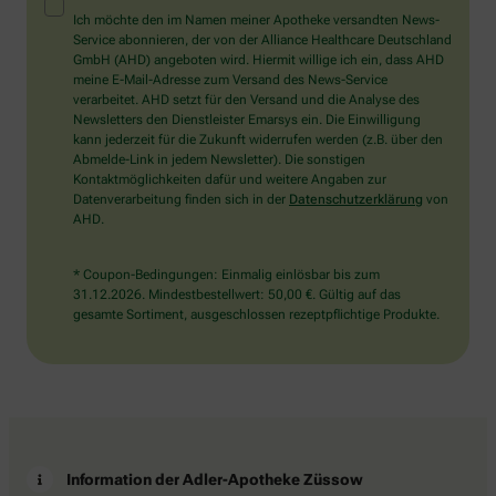
Mensch?
Ich möchte den im Namen meiner Apotheke versandten News-
Dann
Service abonnieren, der von der Alliance Healthcare Deutschland
wählen
GmbH (AHD) angeboten wird. Hiermit willige ich ein, dass AHD
Sie
meine E-Mail-Adresse zum Versand des News-Service
bitte
verarbeitet. AHD setzt für den Versand und die Analyse des
die
Newsletters den Dienstleister Emarsys ein. Die Einwilligung
Tasse.
kann jederzeit für die Zukunft widerrufen werden (z.B. über den
Abmelde-Link in jedem Newsletter). Die sonstigen
Kontaktmöglichkeiten dafür und weitere Angaben zur
Datenverarbeitung finden sich in der
Datenschutzerklärung
von
AHD.
* Coupon-Bedingungen: Einmalig einlösbar bis zum
31.12.2026. Mindestbestellwert: 50,00 €. Gültig auf das
gesamte Sortiment, ausgeschlossen rezeptpflichtige Produkte.
Information der Adler-Apotheke Züssow