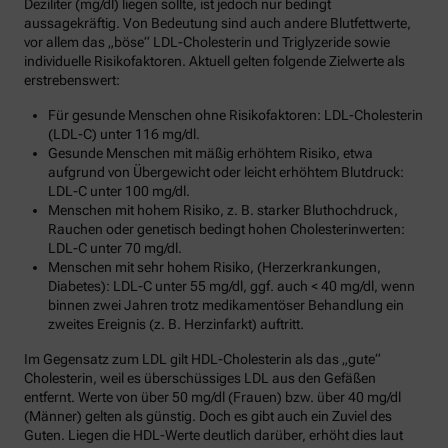
Deziliter (mg/dl) liegen sollte, ist jedoch nur bedingt
aussagekräftig. Von Bedeutung sind auch andere Blutfettwerte,
vor allem das „böse“ LDL-Cholesterin und Triglyzeride sowie
individuelle Risikofaktoren. Aktuell gelten folgende Zielwerte als
erstrebenswert:
Für gesunde Menschen ohne Risikofaktoren: LDL-Cholesterin
(LDL-C) unter 116 mg/dl.
Gesunde Menschen mit mäßig erhöhtem Risiko, etwa
aufgrund von Übergewicht oder leicht erhöhtem Blutdruck:
LDL-C unter 100 mg/dl.
Menschen mit hohem Risiko, z. B. starker Bluthochdruck,
Rauchen oder genetisch bedingt hohen Cholesterinwerten:
LDL-C unter 70 mg/dl.
Menschen mit sehr hohem Risiko, (Herzerkrankungen,
Diabetes): LDL-C unter 55 mg/dl, ggf. auch < 40 mg/dl, wenn
binnen zwei Jahren trotz medikamentöser Behandlung ein
zweites Ereignis (z. B. Herzinfarkt) auftritt.
Im Gegensatz zum LDL gilt HDL-Cholesterin als das „gute“
Cholesterin, weil es überschüssiges LDL aus den Gefäßen
entfernt. Werte von über 50 mg/dl (Frauen) bzw. über 40 mg/dl
(Männer) gelten als günstig. Doch es gibt auch ein Zuviel des
Guten. Liegen die HDL-Werte deutlich darüber, erhöht dies laut