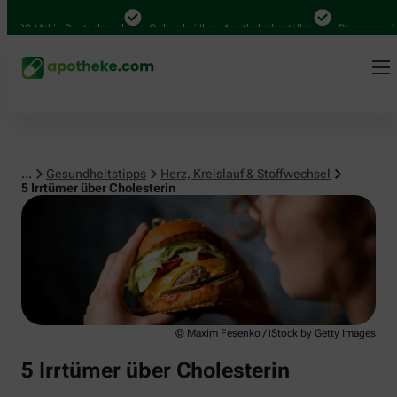
Herz, Kreislauf & Stoffwechsel
0 Mal in Deutschland
Online bei Ihrer Apotheke bestellen
Bequem zwischen
...
Gesundheitstipps
Herz, Kreislauf & Stoffwechsel
5 Irrtümer über Cholesterin
© Maxim Fesenko / iStock by Getty Images
5 Irrtümer über Cholesterin