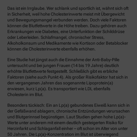
Das ist ein Irrglaube. Wer schlank und sportlich ist, wähnt sich oft
in Sicherheit, weil hohe Cholesterinwerte meist mit Übergewicht
und Bewegungsmangel verbunden werden. Doch viele Faktoren
können die Blutfettwerte in die Höhe treiben. Dazu gehören auch
Erkrankungen wie Diabetes, eine Unterfunktion der Schilddrüse
oder Leberleiden. Schlafmangel, chronischer Stress,
Alkoholkonsum und Medikamente wie Kortison oder Betablocker
können die Cholesterinwerte ebenfalls erhöhen.
Eine Studie hat jüngst auch die Einnahme der Anti-Baby-Pille
untersucht und bei jungen Frauen (14 bis 19 Jahre) deutlich
erhöhte Blutfettwerte festgestellt. Schließlich gibt es erbliche
Faktoren (siehe auch Punkt 4). Als großer Risikofaktor hat sich in
den vergangenen Jahren das sogenannte Lipoprotein(a)
erwiesen, kurz Lp(a). Es transportiert wie LDL ebenfalls
Cholesterin im Blut.
Besonders tückisch: Ein an Lp(a) gebundenes Eiweiß kann sich in
der Gefäßwand ablagern, chronische Entzündungen verursachen
und Blutgerinnsel begünstigen. Laut Studien gehen hohe Lp(a)-
Werte unter anderem mit einem deutlich gesteigerten Risiko für
Herzinfarkt und Schlaganfall einher – oft schon im Alter von unter
50 Jahren. Die Lp(a)-Konzentration im Blut ist überwiegend