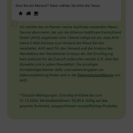
Sind Sie ein Mensch? Dann wählen Sie bitte
die Tasse
.
1
2
3
Sind
Sie
ein
Mensch?
Ich möchte den im Namen meiner Apotheke versandten News-
Dann
Service abonnieren, der von der Alliance Healthcare Deutschland
wählen
GmbH (AHD) angeboten wird. Hiermit willige ich ein, dass AHD
Sie
meine E-Mail-Adresse zum Versand des News-Service
bitte
verarbeitet. AHD setzt für den Versand und die Analyse des
die
Newsletters den Dienstleister Emarsys ein. Die Einwilligung
Tasse.
kann jederzeit für die Zukunft widerrufen werden (z.B. über den
Abmelde-Link in jedem Newsletter). Die sonstigen
Kontaktmöglichkeiten dafür und weitere Angaben zur
Datenverarbeitung finden sich in der
Datenschutzerklärung
von
AHD.
* Coupon-Bedingungen: Einmalig einlösbar bis zum
31.12.2026. Mindestbestellwert: 50,00 €. Gültig auf das
gesamte Sortiment, ausgeschlossen rezeptpflichtige Produkte.