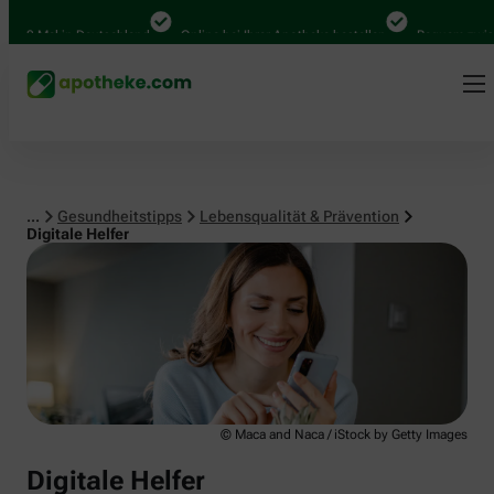
Lebensqualität & Prävention
0 Mal in Deutschland
Online bei Ihrer Apotheke bestellen
Bequem zwischen
...
Gesundheitstipps
Lebensqualität & Prävention
Digitale Helfer
© Maca and Naca / iStock by Getty Images
Digitale Helfer