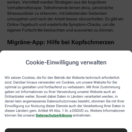
senken. Vermittelt werden Strategien aus der kognitiven
Verhaltenstherapie. Teilnehmende lernen etwa, persönliche
Stressauslöser zu erkennen, mit belastenden Gedanken
umzugehen und nach der Arbeit besser abzuschalten. Es gibt ein
Online-Tagebuch und wiederholte Symptom-Checks, um die
eigenen Fortschritte beobachten und auswerten zu können.
Migräne-App: Hilfe bei Kopfschmerzen
Schlaf, Ernährung, Bewegung, Stress … All das kann Einfluss auf
schmerzhafte Migräne-Attacken haben. Mit der Migräne-App der
Cookie-Einwilligung verwalten
renommierten Schmerzklinik Kiel lässt sich übersichtlich
festhalten, wann die Anfälle mit welchen Symptomen auftreten.
Das kann helfen, persönliche Muster zu erkennen und die
Wir setzen Cookies, die für den Betrieb der Website technisch erforderlich
Attacken besser zu behandeln, etwa durch den optimalen
sind. Darüber hinaus verwenden wir Cookies, um unsere Website für Sie
Einnahmezeitpunkt von Migräne-Medikamenten. Darüber hinaus
optimal zu gestalten und fortlaufend zu verbessern. Mit Ihrer Zustimmung
stellt die App viele nützliche Informationen zu Migräne bereit
geben wir Informationen zu Ihrer Verwendung unserer Website auch an
Drittanbieter weiter. Soweit dabei Daten in Ländern verarbeitet werden, in
sowie aktive Verfahren zur Entspannung und Stressbewältigung.
denen kein angemessenes Datenschutzniveau besteht, stimmen Sie mit Ihrer
Einwilligung zur Nutzung dieser Dienste auch der Verarbeitung Ihrer Daten in
Aimo gesund bewegt: Digitaler Personal
diesen Ländern gem. Artikel 49 Abs. 1 lit. a DSGVO zu. Weitere Informationen
Trainer
können Sie unserer
Datenschutzerklärung
entnehmen.
Trainings-Apps gibt es viele. Diese hier ist anders. Kern des