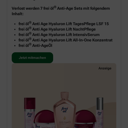
®
Verlost werden 7 frei öl
Anti-Age Sets mit folgendem
Inhalt:
®
frei öl
Anti Age Hyaluron Lift TagesPflege LSF 15
®
frei öl
Anti Age Hyaluron Lift NachtPflege
®
frei öl
Anti Age Hyaluron Lift IntensivSerum
®
frei öl
Anti Age Hyaluron Lift All-In-One Konzentrat
®
frei öl
Anti-AgeÖl
Jetzt mitmachen