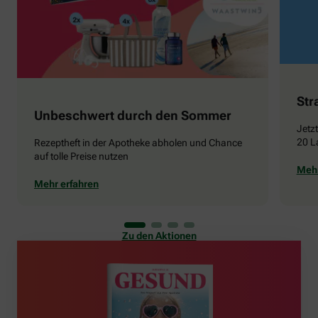
Str
Unbeschwert durch den Sommer
Jetz
20 L
Rezeptheft in der Apotheke abholen und Chance
auf tolle Preise nutzen
Mehr
Mehr erfahren
Zu den Aktionen