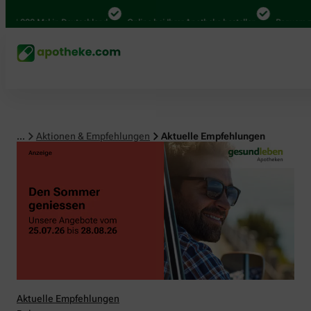
00 Mal in Deutschland
Online bei Ihrer Apotheke bestellen
Bequem zwischen
...
Aktionen & Empfehlungen
Aktuelle Empfehlungen
Aktuelle Empfehlungen