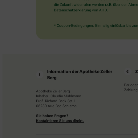
die Zukunft widerrufen werden (z.B. über den Abmel
Datenschutzerklärung
von AHD.
* Coupon-Bedingungen: Einmalig einlösbar bis zum 
Information der Apotheke Zeller
Z
Berg
Bar oder
Zahlungs
Apotheke Zeller Berg
Inhaber: Claudia Mühlmann
Prof.-Richard-Beck-Str. 1
08280 Aue-Bad Schlema
Sie haben Fragen?
Kontaktieren Sie uns direkt.