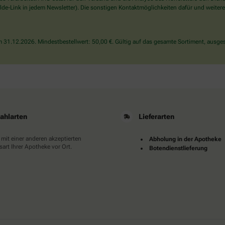
wählen
de-Link in jedem Newsletter). Die sonstigen Kontaktmöglichkeiten dafür und weitere
Sie
bitte
die
31.12.2026. Mindestbestellwert: 50,00 €. Gültig auf das gesamte Sortiment, ausges
Flagge.
ahlarten
Lieferarten
 mit einer anderen akzeptierten
Abholung in der Apotheke
art Ihrer Apotheke vor Ort.
Botendienstlieferung