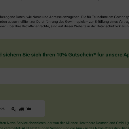
ezogene Daten, wie Name und Adresse anzugeben. Die für Teilnahme am Gewinnspiel 
n ausschließlich zur Durchführung des Gewinnspiels – zur Erfüllung eines Vertrages
nen über Ihre Betroffenenrechte, sind auf dieser Website in der Datenschutzerklärun
d sichern Sie sich Ihren 10% Gutschein* für unsere 
1
2
3
Sind
gge
.
Sie
ein
Mensch?
en News-Service abonnieren, der von der Alliance Healthcare Deutschland GmbH (AH
Dann
verarbeitet. AHD setzt für den Versand und die Analyse des Newsletters den Dienstle