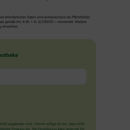
erforderlichen Daten sind entsprechend als Pflichtfelder
 gemäß Art. 6 Nr. 1 lit. b) DSGVO – verwendet. Weitere
g einsehbar.
Apotheke
D) angeboten wird. Hiermit willige ich ein, dass AHD
ister Emarsys ein. Die Einwilligung kann jederzeit für