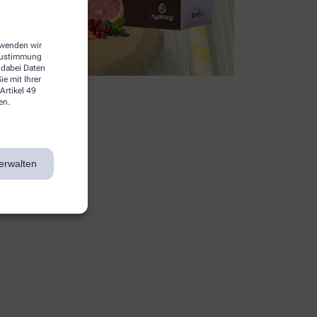
erwenden wir
 Zustimmung
 dabei Daten
e mit Ihrer
Artikel 49
en.
erwalten