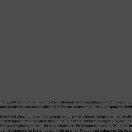
linstraße 46-48, 60486 Frankfurt. Die Teilnahme ist online unter www.apotheke.com 
der Postkarte senden an: Alliance Healthcare Deutschland GmbH, Despina Kalaitzido
en) und bei Zusendung per Post ausreichend frankierte Einsendungen nehmen an der V
Poststempels bzw. das Datum der Online-Teilnahme. Der Rechtsweg ist ausgeschlossen
er Gewinnspielagenturen – ist ausgeschlossen. Pro Person ist nur eine Teilnahme mö
dem Gewinnspiel ist kostenlos und nicht an einem Produktkauf gebunden. Die Barab