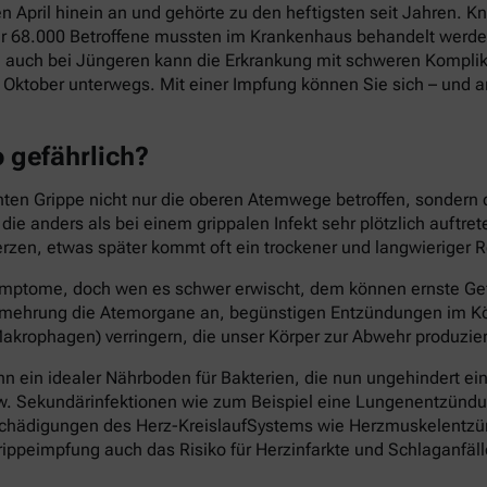
en April hinein an und gehörte zu den heftigsten seit Jahren.
ber 68.000 Betroffene mussten im Krankenhaus behandelt werden
 auch bei Jüngeren kann die Erkrankung mit schweren Komplika
Oktober unterwegs. Mit einer Impfung können Sie sich – und an
o gefährlich?
chten Grippe nicht nur die oberen Atemwege betroffen, sondern
e anders als bei einem grippalen Infekt sehr plötzlich auftre
rzen, etwas später kommt oft ein trockener und langwieriger R
n Symptome, doch wen es schwer erwischt, dem können ernste Ge
 Vermehrung die Atemorgane an, begünstigen Entzündungen im
akrophagen) verringern, die unser Körper zur Abwehr produzier
 ein idealer Nährboden für Bakterien, die nun ungehindert ei
w. Sekundärinfektionen wie zum Beispiel eine Lungenentzündung
ch Schädigungen des Herz-KreislaufSystems wie Herzmuskelen
ippeimpfung auch das Risiko für Herzinfarkte und Schlaganfäll