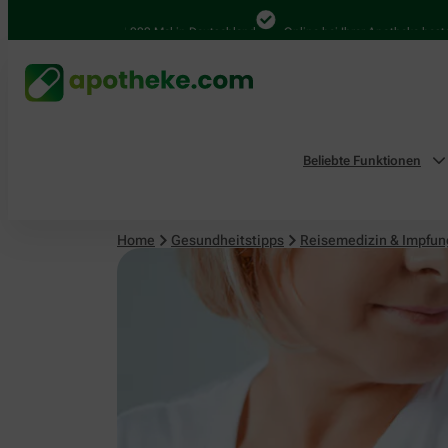
Reisemedizin & Impfungen
4.000 Mal in Deutschland
Online bei Ihrer Apotheke bestellen
Beliebte Funktionen
Home
Gesundheitstipps
Reisemedizin & Impfu