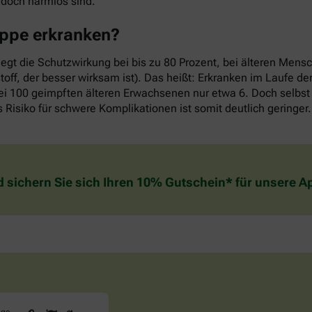
edoch harmlos sind.
rippe erkranken?
iegt die Schutzwirkung bei bis zu 80 Prozent, bei älteren Mens
off, der besser wirksam ist). Das heißt: Erkranken im Laufe d
ei 100 geimpften älteren Erwachsenen nur etwa 6. Doch selbst 
 Risiko für schwere Komplikationen ist somit deutlich geringer.
d sichern Sie sich Ihren 10% Gutschein* für unsere 
Sind