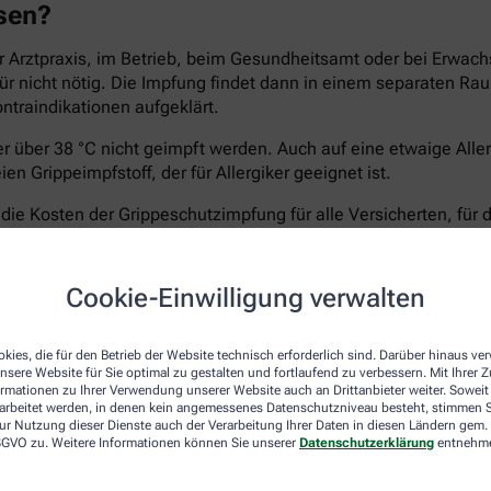
ssen?
 Arztpraxis, im Betrieb, beim Gesundheitsamt oder bei Erwach
afür nicht nötig. Die Impfung findet dann in einem separaten 
ontraindikationen aufgeklärt.
ber über 38 °C nicht geimpft werden. Auch auf eine etwaige All
n Grippeimpfstoff, der für Allergiker geeignet ist.
e Kosten der Grippeschutzimpfung für alle Versicherten, für 
ht treten, die Apotheken rechnen meist direkt mit der Kranken
60 Jahren, für die keine STIKO-Empfehlung vorliegt. Fragen Sie
elungen.
Cookie-Einwilligung verwalten
kies, die für den Betrieb der Website technisch erforderlich sind. Darüber hinaus v
nsere Website für Sie optimal zu gestalten und fortlaufend zu verbessern. Mit Ihrer
-Koch-Institut empfiehlt die Impfung gegen Grippeviren vor al
ormationen zu Ihrer Verwendung unserer Website auch an Drittanbieter weiter. Soweit
rarbeitet werden, in denen kein angemessenes Datenschutzniveau besteht, stimmen Si
ur Nutzung dieser Dienste auch der Verarbeitung Ihrer Daten in diesen Ländern gem. 
 DSGVO zu. Weitere Informationen können Sie unserer
Datenschutzerklärung
entnehm