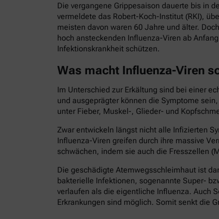
Die vergangene Grippesaison dauerte bis in d
vermeldete das Robert-Koch-Institut (RKI), ü
meisten davon waren 60 Jahre und älter. Doch
hoch ansteckenden Influenza-Viren ab Anfang 
Infektionskrankheit schützen.
Was macht Influenza-Viren s
Im Unterschied zur Erkältung sind bei einer e
und ausgeprägter können die Symptome sein, di
unter Fieber, Muskel-, Glieder- und Kopfschme
Zwar entwickeln längst nicht alle Infizierte
Influenza-Viren greifen durch ihre massive
schwächen, indem sie auch die Fresszellen (M
Die geschädigte Atemwegsschleimhaut ist dann
bakterielle Infektionen, sogenannte Super- bz
verlaufen als die eigentliche Influenza. Au
Erkrankungen sind möglich. Somit senkt die Gr