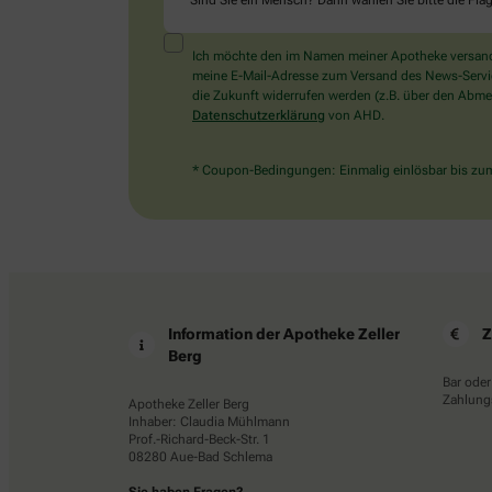
Sind Sie ein Mensch? Dann wählen Sie bitte
die Fla
Ich möchte den im Namen meiner Apotheke versandt
meine E-Mail-Adresse zum Versand des News-Service 
die Zukunft widerrufen werden (z.B. über den Abmel
Datenschutzerklärung
von AHD.
* Coupon-Bedingungen: Einmalig einlösbar bis zum 
Information der Apotheke Zeller
Z
Berg
Bar oder
Zahlungs
Apotheke Zeller Berg
Inhaber: Claudia Mühlmann
Prof.-Richard-Beck-Str. 1
08280 Aue-Bad Schlema