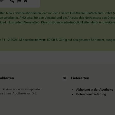
1
2
3
gge
.
Sie
ein
Mensch?
en News-Service abonnieren, der von der Alliance Healthcare Deutschland GmbH (AH
Dann
verarbeitet. AHD setzt für den Versand und die Analyse des Newsletters den Dienstle
wählen
de-Link in jedem Newsletter). Die sonstigen Kontaktmöglichkeiten dafür und weitere
Sie
bitte
die
31.12.2026. Mindestbestellwert: 50,00 €. Gültig auf das gesamte Sortiment, ausges
Flagge.
ahlarten
Lieferarten
 mit einer anderen akzeptierten
Abholung in der Apotheke
art Ihrer Apotheke vor Ort.
Botendienstlieferung