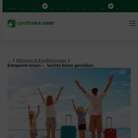
 Mal in Deutschland
Online bei Ihrer Apotheke bestellen
Bequem zwischen 
...
Aktionen & Empfehlungen
Entspannt reisen – leichte Beine genießen