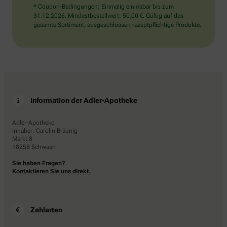
* Coupon-Bedingungen: Einmalig einlösbar bis zum
31.12.2026. Mindestbestellwert: 50,00 €. Gültig auf das
gesamte Sortiment, ausgeschlossen rezeptpflichtige Produkte.
Information der Adler-Apotheke
Adler-Apotheke
Inhaber: Carolin Bräunig
Markt 8
18258 Schwaan
Sie haben Fragen?
Kontaktieren Sie uns direkt.
Zahlarten