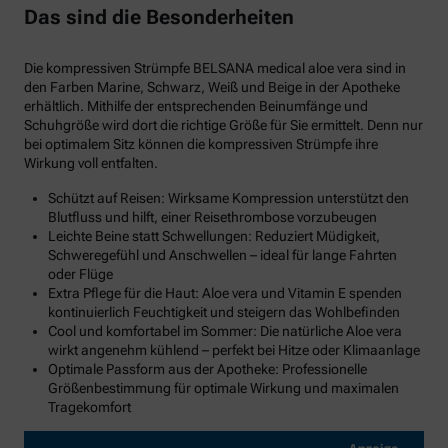
Das sind die Besonderheiten
Die kompressiven Strümpfe BELSANA medical aloe vera sind in
den Farben Marine, Schwarz, Weiß und Beige in der Apotheke
erhältlich. Mithilfe der entsprechenden Beinumfänge und
Schuhgröße wird dort die richtige Größe für Sie ermittelt. Denn nur
bei optimalem Sitz können die kompressiven Strümpfe ihre
Wirkung voll entfalten.
Schützt auf Reisen: Wirksame Kompression unterstützt den
Blutfluss und hilft, einer Reisethrombose vorzubeugen
Leichte Beine statt Schwellungen: Reduziert Müdigkeit,
Schweregefühl und Anschwellen – ideal für lange Fahrten
oder Flüge
Extra Pflege für die Haut: Aloe vera und Vitamin E spenden
kontinuierlich Feuchtigkeit und steigern das Wohlbefinden
Cool und komfortabel im Sommer: Die natürliche Aloe vera
wirkt angenehm kühlend – perfekt bei Hitze oder Klimaanlage
Optimale Passform aus der Apotheke: Professionelle
Größenbestimmung für optimale Wirkung und maximalen
Tragekomfort