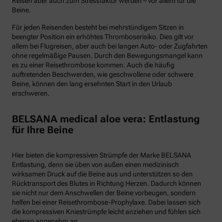
Reisen aber auch zum Stressfaktor werden – vor allem für die
Beine.
Für jeden Reisenden besteht bei mehrstündigem Sitzen in
beengter Position ein erhöhtes Thromboserisiko. Dies gilt vor
allem bei Flugreisen, aber auch bei langen Auto- oder Zugfahrten
ohne regelmäßige Pausen. Durch den Bewegungsmangel kann
es zu einer Reisethrombose kommen. Auch die häufig
auftretenden Beschwerden, wie geschwollene oder schwere
Beine, können den lang ersehnten Start in den Urlaub
erschweren.
BELSANA medical aloe vera: Entlastung
für Ihre Beine
Hier bieten die kompressiven Strümpfe der Marke BELSANA
Entlastung, denn sie üben von außen einen medizinisch
wirksamen Druck auf die Beine aus und unterstützen so den
Rücktransport des Blutes in Richtung Herzen. Dadurch können
sie nicht nur dem Anschwellen der Beine vorbeugen, sondern
helfen bei einer Reisethrombose-Prophylaxe. Dabei lassen sich
die kompressiven Kniestrümpfe leicht anziehen und fühlen sich
ebenso angenehm an.