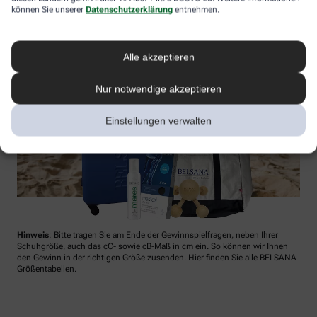
können Sie unserer
Datenschutzerklärung
entnehmen.
Alle akzeptieren
Nur notwendige akzeptieren
Einstellungen verwalten
Hinweis
: Bitte tragen Sie am Ende der Gewinnspielfragen, neben Ihrer
Schuhgröße, auch das cC- sowie cB-Maß in cm ein. So können wir Ihnen
den Gewinn in der richtigen Größe zusenden. Hier finden Sie alle BELSANA
Größentabellen.