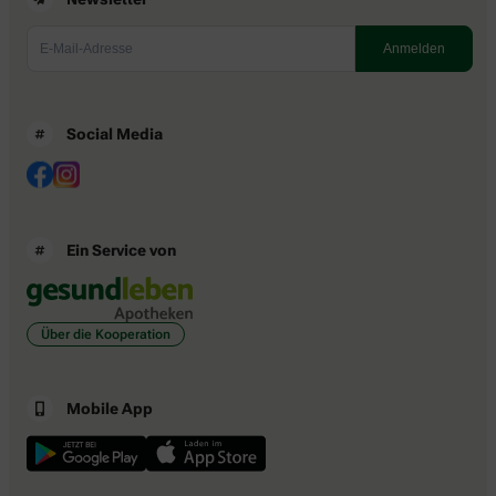
Social Media
Ein Service von
Über die Kooperation
Mobile App