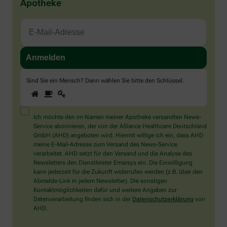
Apotheke
Sind Sie ein Mensch? Dann wählen Sie bitte
den Schlüssel
.
1
2
3
Sind
Sie
ein
Mensch?
Ich möchte den im Namen meiner Apotheke versandten News-
Dann
Service abonnieren, der von der Alliance Healthcare Deutschland
wählen
GmbH (AHD) angeboten wird. Hiermit willige ich ein, dass AHD
Sie
meine E-Mail-Adresse zum Versand des News-Service
bitte
verarbeitet. AHD setzt für den Versand und die Analyse des
den
Newsletters den Dienstleister Emarsys ein. Die Einwilligung
Schlüssel.
kann jederzeit für die Zukunft widerrufen werden (z.B. über den
Abmelde-Link in jedem Newsletter). Die sonstigen
Kontaktmöglichkeiten dafür und weitere Angaben zur
Datenverarbeitung finden sich in der
Datenschutzerklärung
von
AHD.