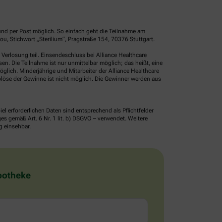
und per Post möglich. So einfach geht die Teilnahme am
, Stichwort „Sterilium“, Pragstraße 154, 70376 Stuttgart.
erlosung teil. Einsendeschluss bei Alliance Healthcare
. Die Teilnahme ist nur unmittelbar möglich; das heißt, eine
glich. Minderjährige und Mitarbeiter der Alliance Healthcare
löse der Gewinne ist nicht möglich. Die Gewinner werden aus
erforderlichen Daten sind entsprechend als Pflichtfelder
 gemäß Art. 6 Nr. 1 lit. b) DSGVO – verwendet. Weitere
g einsehbar.
Apotheke