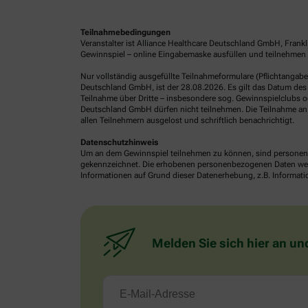
Teilnahmebedingungen
Veranstalter ist Alliance Healthcare Deutschland GmbH, Frank
Gewinnspiel – online Eingabemaske ausfüllen und teilnehmen o
Nur vollständig ausgefüllte Teilnahmeformulare (Pflichtangab
Deutschland GmbH, ist der 28.08.2026. Es gilt das Datum des 
Teilnahme über Dritte – insbesondere sog. Gewinnspielclubs od
Deutschland GmbH dürfen nicht teilnehmen. Die Teilnahme an 
allen Teilnehmern ausgelost und schriftlich benachrichtigt.
Datenschutzhinweis
Um an dem Gewinnspiel teilnehmen zu können, sind personenb
gekennzeichnet. Die erhobenen personenbezogenen Daten werde
Informationen auf Grund dieser Datenerhebung, z.B. Informatio
Melden Sie sich hier an un