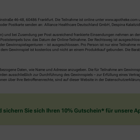
linstraße 46-48, 60486 Frankfurt. Die Teilnahme ist online unter www.apotheke.com 
der Postkarte senden an: Alliance Healthcare Deutschland GmbH, Despina Kalaitzidou
en) und bei Zusendung per Post ausreichend frankierte Einsendungen nehmen an der V
Poststempels bzw. das Datum der Online-Teilnahme. Der Rechtsweg ist ausgeschlossen
er Gewinnspielagenturen – ist ausgeschlossen. Pro Person ist nur eine Teilnahme mö
dem Gewinnspiel ist kostenlos und nicht an einem Produktkauf gebunden. Die Barab
ezogene Daten, wie Name und Adresse anzugeben. Die für Teilnahme am Gewinnspiel 
n ausschließlich zur Durchführung des Gewinnspiels – zur Erfüllung eines Vertrages
nen über Ihre Betroffenenrechte, sind auf dieser Website in der Datenschutzerklärun
d sichern Sie sich Ihren 10% Gutschein* für unsere 