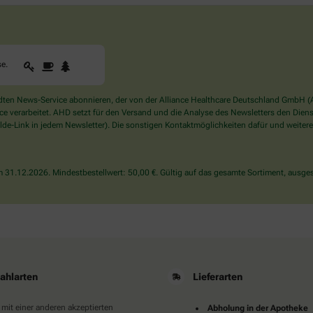
1
2
3
Sind
se
.
Sie
ein
Mensch?
en News-Service abonnieren, der von der Alliance Healthcare Deutschland GmbH (AH
Dann
verarbeitet. AHD setzt für den Versand und die Analyse des Newsletters den Dienstle
wählen
de-Link in jedem Newsletter). Die sonstigen Kontaktmöglichkeiten dafür und weitere
Sie
bitte
die
31.12.2026. Mindestbestellwert: 50,00 €. Gültig auf das gesamte Sortiment, ausges
Tasse.
ahlarten
Lieferarten
 mit einer anderen akzeptierten
Abholung in der Apotheke