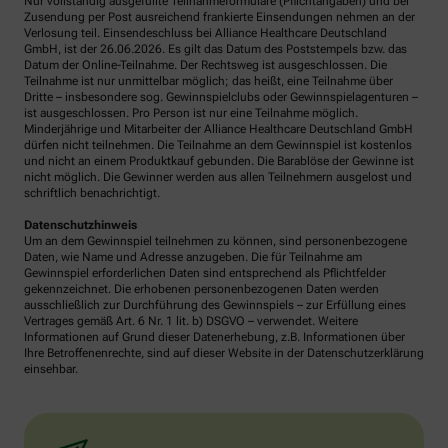
Nur vollständig ausgefüllte Teilnahmeformulare (Pflichtangaben) und bei
Zusendung per Post ausreichend frankierte Einsendungen nehmen an der
Verlosung teil. Einsendeschluss bei Alliance Healthcare Deutschland
GmbH, ist der 26.06.2026. Es gilt das Datum des Poststempels bzw. das
Datum der Online-Teilnahme. Der Rechtsweg ist ausgeschlossen. Die
Teilnahme ist nur unmittelbar möglich; das heißt, eine Teilnahme über
Dritte – insbesondere sog. Gewinnspielclubs oder Gewinnspielagenturen –
ist ausgeschlossen. Pro Person ist nur eine Teilnahme möglich.
Minderjährige und Mitarbeiter der Alliance Healthcare Deutschland GmbH
dürfen nicht teilnehmen. Die Teilnahme an dem Gewinnspiel ist kostenlos
und nicht an einem Produktkauf gebunden. Die Barablöse der Gewinne ist
nicht möglich. Die Gewinner werden aus allen Teilnehmern ausgelost und
schriftlich benachrichtigt.
Datenschutzhinweis
Um an dem Gewinnspiel teilnehmen zu können, sind personenbezogene
Daten, wie Name und Adresse anzugeben. Die für Teilnahme am
Gewinnspiel erforderlichen Daten sind entsprechend als Pflichtfelder
gekennzeichnet. Die erhobenen personenbezogenen Daten werden
ausschließlich zur Durchführung des Gewinnspiels – zur Erfüllung eines
Vertrages gemäß Art. 6 Nr. 1 lit. b) DSGVO – verwendet. Weitere
Informationen auf Grund dieser Datenerhebung, z.B. Informationen über
Ihre Betroffenenrechte, sind auf dieser Website in der Datenschutzerklärung
einsehbar.