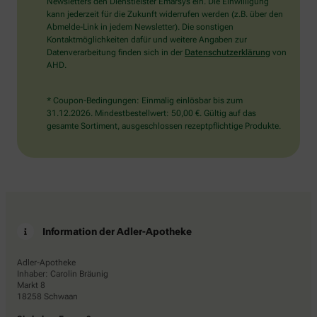
die
Newsletters den Dienstleister Emarsys ein. Die Einwilligung
Tasse.
kann jederzeit für die Zukunft widerrufen werden (z.B. über den
Abmelde-Link in jedem Newsletter). Die sonstigen
Kontaktmöglichkeiten dafür und weitere Angaben zur
Datenverarbeitung finden sich in der
Datenschutzerklärung
von
AHD.
* Coupon-Bedingungen: Einmalig einlösbar bis zum
31.12.2026. Mindestbestellwert: 50,00 €. Gültig auf das
gesamte Sortiment, ausgeschlossen rezeptpflichtige Produkte.
Information der Adler-Apotheke
Adler-Apotheke
Inhaber: Carolin Bräunig
Markt 8
18258 Schwaan