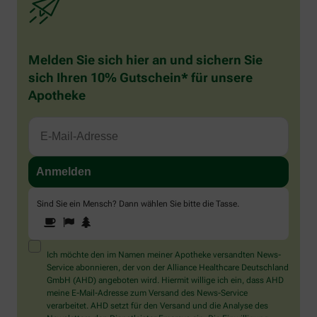
Melden Sie sich hier an und sichern Sie
sich Ihren 10% Gutschein* für unsere
Apotheke
Sind Sie ein Mensch? Dann wählen Sie bitte
die Tasse
.
1
2
3
Sind
Sie
ein
Mensch?
Ich möchte den im Namen meiner Apotheke versandten News-
Dann
Service abonnieren, der von der Alliance Healthcare Deutschland
wählen
GmbH (AHD) angeboten wird. Hiermit willige ich ein, dass AHD
Sie
meine E-Mail-Adresse zum Versand des News-Service
bitte
verarbeitet. AHD setzt für den Versand und die Analyse des