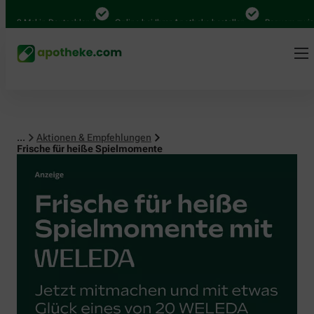
 Mal in Deutschland
Online bei Ihrer Apotheke bestellen
Bequem zwischen A
...
Aktionen & Empfehlungen
Frische für heiße Spielmomente